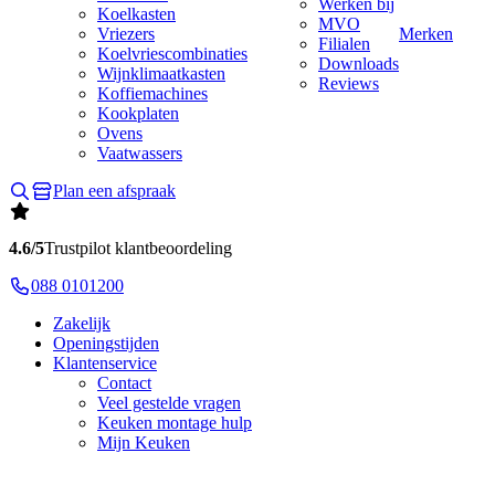
Werken bij
Koelkasten
MVO
Vriezers
Merken
Filialen
Koelvriescombinaties
Downloads
Wijnklimaatkasten
Reviews
Koffiemachines
Kookplaten
Ovens
Vaatwassers
Plan een afspraak
4.6/5
Trustpilot klantbeoordeling
088 0101200
Zakelijk
Openingstijden
Klantenservice
Contact
Veel gestelde vragen
Keuken montage hulp
Mijn Keuken