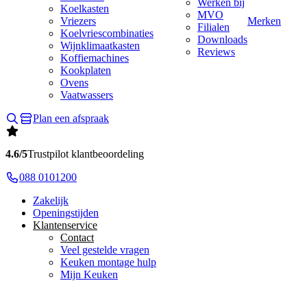
Werken bij
Koelkasten
MVO
Vriezers
Merken
Filialen
Koelvriescombinaties
Downloads
Wijnklimaatkasten
Reviews
Koffiemachines
Kookplaten
Ovens
Vaatwassers
Plan een afspraak
4.6/5
Trustpilot klantbeoordeling
088 0101200
Zakelijk
Openingstijden
Klantenservice
Contact
Veel gestelde vragen
Keuken montage hulp
Mijn Keuken