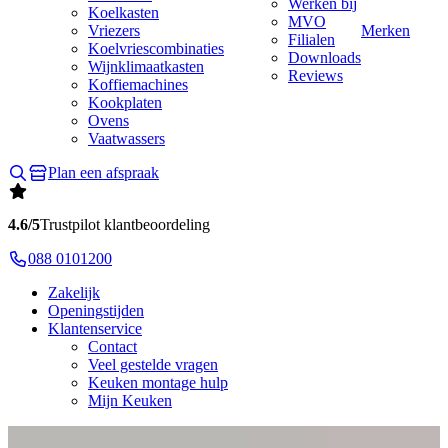
Werken bij
Koelkasten
MVO
Vriezers
Merken
Filialen
Koelvriescombinaties
Downloads
Wijnklimaatkasten
Reviews
Koffiemachines
Kookplaten
Ovens
Vaatwassers
Plan een afspraak
4.6/5
Trustpilot klantbeoordeling
088 0101200
Zakelijk
Openingstijden
Klantenservice
Contact
Veel gestelde vragen
Keuken montage hulp
Mijn Keuken