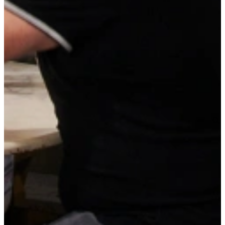
Vrijblijvend advies? Maak een afspraak
in onze showroom.
Een afspraak is altijd vrijblijvend. U krijgt het ontwerp en de offerte
mee naar huis! Rondleiding langs de keukens die aansluiten bij uw
wensen. Met uitgebreid advies van onze opgeleide keuken experts.
Klik op de onderstaande knop, en plan uw afspraak en ontvang
een
gratis Airfryer
t.w.v. 109 euro!
Afspraak maken
Voordelen van Keukenwarenhuis.nl
1000 keukens binnen 7 dagen leverbaar
12 maanden reserveren mogelijk