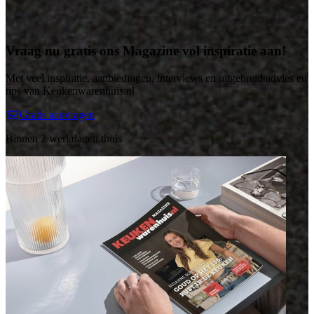
mee naar huis! Rondleiding langs de keukens die aansluiten bij uw
wensen. Met uitgebreid advies van onze opgeleide keuken experts.
Afspraak maken
Vraag nu gratis ons Magazine vol inspiratie aan!
Met veel inspiratie, aanbiedingen, interviews en uitgebreid advies en
tips van Keukenwarenhuis.nl
Gratis aanvragen
Binnen 2 werkdagen thuis