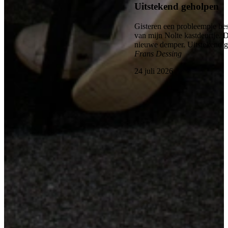
Uitstekend geholpen
Gisteren een probleempje bes
van mijn Nolte kastdeurtje. 
nieuwe demper. Uitstekend 
Frans Dessing
24 juli 2026
Bekijk alle reviews
Kom langs en bekijk onze mega showrooms!
Een afspraak is altijd vrijblijvend. U krijgt het ontwerp en de offerte