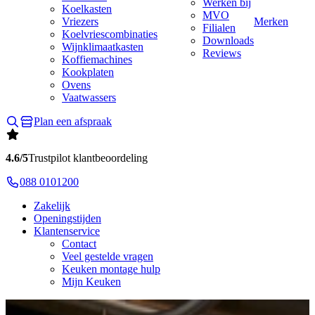
Werken bij
Koelkasten
MVO
Vriezers
Merken
Filialen
Koelvriescombinaties
Downloads
Wijnklimaatkasten
Reviews
Koffiemachines
Kookplaten
Ovens
Vaatwassers
Plan een afspraak
4.6/5
Trustpilot klantbeoordeling
088 0101200
Zakelijk
Openingstijden
Klantenservice
Contact
Veel gestelde vragen
Keuken montage hulp
Mijn Keuken