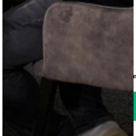
150+ outletkeukens uit voorraad
Vrijblijvend inspireren en offerte
Nieuwste modellen
60 jaar keukenervaring
1785
klanten geven o
Uitstekend
4.6