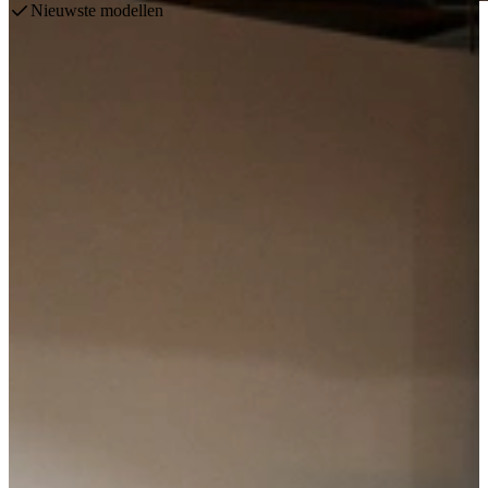
Nieuwste modellen
Duitse A-Merken keukens tegen
betaalbare prijzen
Ontzorgde Keukendeals
Volledig ontzorgd & Scherp geprijsd
Keukens uit voorraad
Meer dan 1000+ keukens direct leverbaar
Speciaal voor de B2B-klant
Met veel flexibiliteit en ervaring
Een (h)echt Familiebedrijf
Leer onze missie en passie kennen
Caribbean Keukenacties
Profiteer van exclusieve Carribean Zomer kortingen!
Check de vacaturepagina
Kom werken bij Keukenwarenhuis.nl