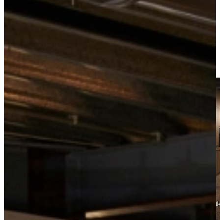
Nieuwe keuken? Profiteer van de Carribean
Keukenacties!
Profiteer alleen deze zomer van de Caribbean Keukenacties!
Nu
kopen = In de vakantie koken!
Kom naar de grootste showrooms
van Nederland!
Kom tijdens de zomervakantie gezellig een dagje keukeninspiratie
opdoen in de Grootste Showrooms van Nederland én profiteer van
spectaculaire Carribean Keukenacties!
Een dagje op uw gemak zelf vrijblijvend oriënteren is bij
Keukenwarenhuis.nl nog mogelijk!
Profiteer van exclusieve Carribean kortingen!
Bekijk producten