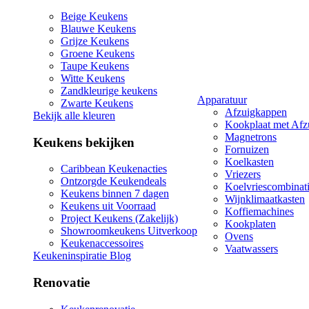
Beige Keukens
Blauwe Keukens
Grijze Keukens
Groene Keukens
Taupe Keukens
Witte Keukens
Zandkleurige keukens
Apparatuur
Zwarte Keukens
Afzuigkappen
Bekijk alle kleuren
Kookplaat met Afz
Magnetrons
Keukens bekijken
Fornuizen
Koelkasten
Caribbean Keukenacties
Vriezers
Ontzorgde Keukendeals
Koelvriescombinat
Keukens binnen 7 dagen
Wijnklimaatkasten
Keukens uit Voorraad
Koffiemachines
Project Keukens (Zakelijk)
Kookplaten
Showroomkeukens Uitverkoop
Ovens
Keukenaccessoires
Vaatwassers
Keukeninspiratie Blog
Renovatie