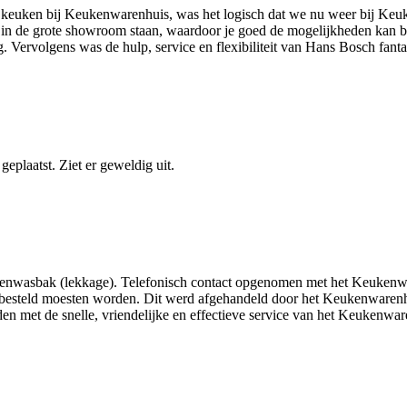
e keuken bij Keukenwarenhuis, was het logisch dat we nu weer bij K
ngen in de grote showroom staan, waardoor je goed de mogelijkheden kan 
g. Vervolgens was de hulp, service en flexibiliteit van Hans Bosch fanta
eplaatst. Ziet er geweldig uit.
enwasbak (lekkage). Telefonisch contact opgenomen met het Keukenwar
n besteld moesten worden. Dit werd afgehandeld door het Keukenwaren
en met de snelle, vriendelijke en effectieve service van het Keukenwar