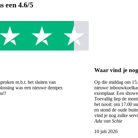
ns een
4.6
/5
Waar vind je nog 
proken m.b.t. het sluiten van
Op die middag om 15.
oplossing was een nieuwe demper.
nieuwe inbouwkoelkast
u!!
exemplaar. Een showr
Toevallig liep de mont
het nooit: om 17.00 u
en stond de oude buit
vind je nog zulke serv
Ada van Schie
10 juli 2026