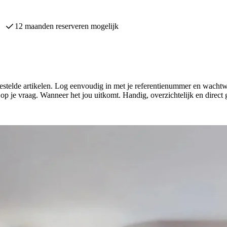
1000 keukens binnen 7 dagen leverbaar
stelde artikelen. Log eenvoudig in met je referentienummer en wachtwoo
d op je vraag. Wanneer het jou uitkomt. Handig, overzichtelijk en direct 