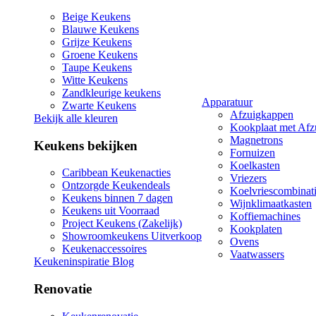
Beige Keukens
Blauwe Keukens
Grijze Keukens
Groene Keukens
Taupe Keukens
Witte Keukens
Zandkleurige keukens
Apparatuur
Zwarte Keukens
Afzuigkappen
Bekijk alle kleuren
Kookplaat met Afz
Magnetrons
Keukens bekijken
Fornuizen
Koelkasten
Caribbean Keukenacties
Vriezers
Ontzorgde Keukendeals
Koelvriescombinat
Keukens binnen 7 dagen
Wijnklimaatkasten
Keukens uit Voorraad
Koffiemachines
Project Keukens (Zakelijk)
Kookplaten
Showroomkeukens Uitverkoop
Ovens
Keukenaccessoires
Vaatwassers
Keukeninspiratie Blog
Renovatie