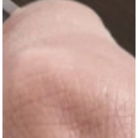
Wij zijn Familie Verkerk, en vele andere
namen...
En toen waren we ineens 25.000 keukens verder. Hoewel onze
familienaam nog altijd onlosmakelijk aan Keukenwarenhuis.nl
is verbonden, zijn er door de jaren heen vele familienamen
bijgekomen. Medewerkers van allerlei pluimage, maar met een
gemene deler: ze dragen de kernwaarden van ons bedrijf op
handen: eerlijk, respectvol, met lef en onafhankelijk. 1
Keukenwarenhuis Familie!
Zij zijn onze familie, of ze nu aan het roer of achter de schermen
werkzaam zijn, of ze nu monteren of inkopen. Elke dag gaan zij op
de stoel van onze klanten zitten. Die willen één aanspreekpunt,
gastvrijheid en geholpen worden. Want een nieuwe keuken is een
zeer serieuze zaak. De keuken is in menig huis het middelpunt van
de huiselijkheid, waar verhalen worden gedeeld, thee wordt
gedronken, een boterham wordt gegeten en heerlijke maaltijden
worden bereid.
Dus nemen wij onze klanten uiterst serieus. En onze klanten, die
willen geen antwoord krijgen van een chatbot en willen ook niet zelf