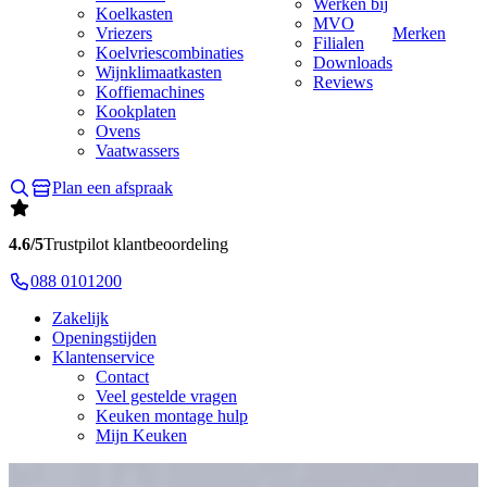
Werken bij
Koelkasten
MVO
Vriezers
Merken
Filialen
Koelvriescombinaties
Downloads
Wijnklimaatkasten
Reviews
Koffiemachines
Kookplaten
Ovens
Vaatwassers
Plan een afspraak
4.6/5
Trustpilot klantbeoordeling
088 0101200
Zakelijk
Openingstijden
Klantenservice
Contact
Veel gestelde vragen
Keuken montage hulp
Mijn Keuken