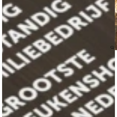
Lees ook meer over...
Onze werkwijze
Ontdek hoe wij te werk gaan voor jou
Breng een bezoek
Bekijk onze filialen
Bekijk onze vacatures
Wordt onderdeel van de Keukenwarenhuis.nl - Familie!
Passie voor klant, Keuken en Omgeving