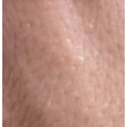
een keuken uittekenen met een ingewikkeld softwareprogramma. Zij
willen ontzorgd worden en op prettige wijze bejegend worden. Een
vriendelijk woord kost niets, goede service evenmin. Wat het ons
oplevert is voldoening en eer van ons werk, want dat is elke dag
weer ons streven.
Wij zijn wars van valse beloftes, maar kijkende naar onze
organisatie is er waanzinnig veel mogelijk. En is er toch iets niet
mogelijk, dan zeggen we dat eerlijk. We doen gewoon ons
stinkende best. Het gevolg is dat we heel veel goed doen, maar soms
ook een fout maken. Dan is het simpel: recht is recht en krom is
krom en voor een oplossing wordt dan onmiddellijk gezorgd.
Ondertussen pionieren we. Morgen willen we beter zijn en meer
kunnen. Wat gisteren nog niet kon, blijkt vandaag ineens wel te
kunnen. Creativiteit en innovatief vernuft kan een mens heel ver
brengen. Dat vinden we leuk, dat ongebaande pad gebaand maken.
Want dan kunnen we uitblinken en onze klanten verrassen.
Wij zijn snel en flexibel, passen en meten, volgen de mens in plaats
van de markt
en willen u versteld doen staan van alle mogelijkheden. Wij zijn
trotse mensen die eer van hun werk willen. Wij heten Verkerk, Kok,
Smits, De Jonge, Dorst, De Vries, Walters, van Ginkel, Mohammed,
Kalkdijk, Fok en hebben nog veel meer namen. Samen vormen wij