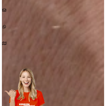
Bel
088 0101200
Mail voor een afspraak
info@keukenwarenhuis.nl
Afspraak maken via WhatsApp
Bericht naar
+31880101201
Kom langs in onze showroom
Dordrecht
Ter Aar