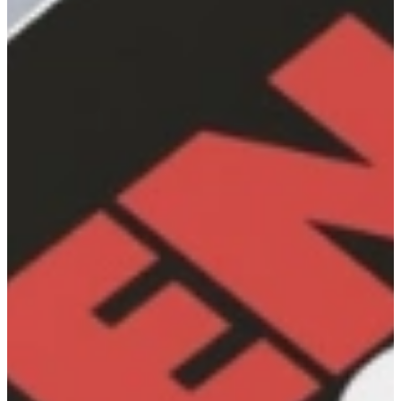
“onderdeel van”
Keukenwarenhuis.nl is een volledig zelfstandig familie
bedrijf!
Opa begon samen met zijn vrouw in 1964 zijn eigen bedrijf vanuit
een kleine werkplaats in Ter Aar aan de Oostkanaalweg. Daar
timmerde hij kasten en keukens op bestelling. Keukens waren toen
immers nog timmerwerk! Als het even wat rustiger was op de zaak
bouwde hij graag bootjes. In 1967 verhuisde het bedrijf naar de
Westkanaalweg. In 1969 werd daar een echte keuken showroom
aan toegevoegd. Ook werden er toen keukens uit Duitsland
geïmporteerd, aangezien het niet meer zelf te timmeren was.
Tot 1987 groeide het bedrijf door naar 3 keukenvestigingen, waarna
de drie zonen in het bedrijf kwamen. De groei ging door naar meer
dan 100 keukenfilialen. Op 16 maart 2001 werd het bedrijf
succesvol verkocht.
Toen begon het bij de kleinzoon Mark Verkerk weer te kriebelen.
Zo opa, zo vader, zo kleinzoon. Een nieuw bedrijf,
Keukenwarenhuis.nl, werd vanuit Ter Aar gestart. Inmiddels is deze
showroom in Ter Aar uitgegroeid tot de grootste keukenshowroom
van Nederland, waar duizenden keukens per jaar hun weg naar de
consument vinden. Passie voor het vak, en mensen blij maken, is
Mark Verkerk zijn grootste drijfveer.