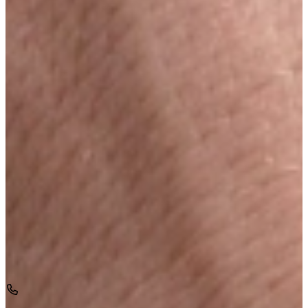
de Keukenwarenhuis.nl Familie. Geen keten, gewoon één bedrijf.
Onafhankelijk groot geworden door klein te blijven. Waar de koffie
altijd vers gezet is en wij voor u een luisterend oor zijn.
Vraag nu ons Keuken Magazine aan, boordevol
inspiratie!
Boordevol inspiratie, landelijke keukens, trends en praktische tips
van Keukenwarenhuis.nl
Over de kracht van onze Keukenwarenhuis.nl Familie!
Iedere week kans op een gratis messenset!
Inclusief vele lezers aanbiedingen!
Magazine aanvragen
Snel een afspraak maken
Wij gebruiken deze informatie om jouw afspraak in te plannen.
Geen zorgen; Je wordt niet aangemeld voor emailmarketing.
Andere mogelijkheden
Bel voor een afspraak