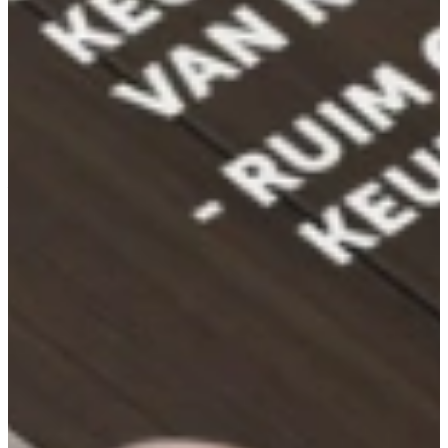
“Wat wij het belangrijkste vinden bij Keukenwarenhuis.nl? Eerlijk
en oprecht de klanten de keuken leveren die zij zelf willen hebben, en
altijd voor onze klanten klaarstaan! We houden van een persoonlijke
band met onze klanten, en dat werpt zeker zijn vruchten af.
Willen we groeien? Uiteraard! Maar wel vanuit onze 2 megastores
in Ter Aar in Dordrecht. Klanten komen inmiddels al vanuit
Groningen, Maastricht en zelfs België, dus waarom meer winkels?
Nu kennen we iedere klant persoonlijk, en dat vinden wij erg
belangrijk.”
Als Keukenwarenhuis.nl Familie hebben wij maatschappelijk en
verantwoord ondernemen ook belangrijk. Wij streven er naar om,
naast de milieuvriendelijke oorsprong van onze producten, het
duurzaam ondernemen in alle aspecten van ons bedrijf mee te
nemen.
Daarom streven wij er onder andere naar om duurzame producten te
verkopen. Wij staan voor optimale kwaliteit voor een scherpe prijs,
maar ook voor het milieu en onze omgeving. Elke dag proberen wij
weer een stapje verder te komen om het milieu zo min mogelijk te
belasten, zonder daarbij de goede kwaliteit en scherpe prijzen van
onze keukens te beïnvloeden.