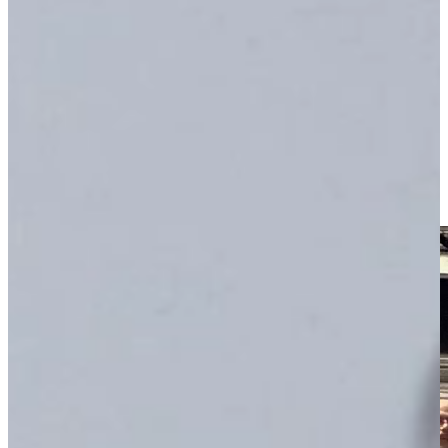
paplepel ingegoten. Of zoals Mark het zelf met een big smile
zegt:
“ik ben in een keukenkastje geboren”.
Van oma leerde Mark alles over contact met klanten, sfeer en
gezelligheid. Opa leerde hem de kneepjes van het vak, maar vooral
om altijd respect te hebben voor klanten, collega’s, leveranciers en
medewerkers. Van vader Jos leerde Mark veel over (digitale)
marketing en sales. van zijn moeder leerde hij discipline. Passie voor
het vak, en mensen blij maken, is zijn grootste drijfveer. Nog steeds
leert de familie van elkaar, maar ook zijn het echte keukenexperts
geworden op het gebied van raad en advies. In totaal 60 jaar aan
relevante ervaring, en de vierde generatie is inmiddels al geboren!