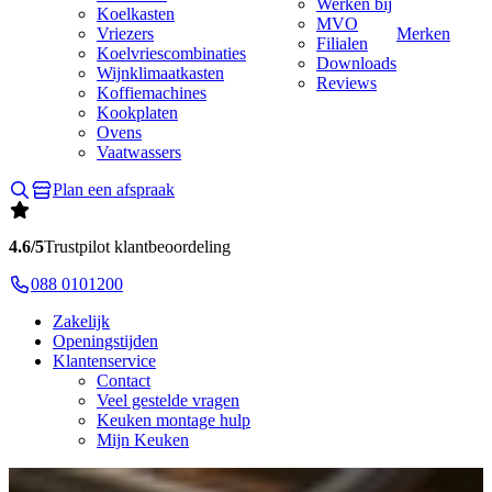
Werken bij
Koelkasten
MVO
Vriezers
Merken
Filialen
Koelvriescombinaties
Downloads
Wijnklimaatkasten
Reviews
Koffiemachines
Kookplaten
Ovens
Vaatwassers
Plan een afspraak
4.6/5
Trustpilot klantbeoordeling
088 0101200
Zakelijk
Openingstijden
Klantenservice
Contact
Veel gestelde vragen
Keuken montage hulp
Mijn Keuken