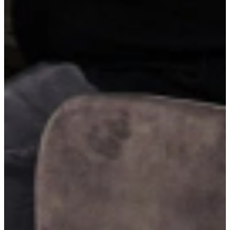
Glazen vitrinekasten
Glazen vitrinekasten geven je keuken een open en luchtige
uitstraling. Ze zorgen voor een stijlvolle plek om servies, glaswerk
of decoratie zichtbaar op te bergen. Ideaal voor wie sfeer en
functionaliteit wil combineren in het keukendesign.
Brede ladekasten