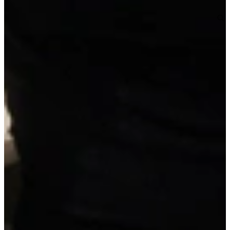
Niet helemaal zeker over de maat of kleur?
Vraag een geheel vrijblijvende offerte op maat aan!
Maatwerk offerte aanvragen
Duitse A-kwaliteit
, van erkende leveranciers
Reeds voorgemonteerd
, geen bouwpakket
Scherpe prijs
, inclusief werkblad en apparatuur
Details van deze keuken