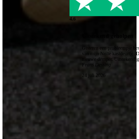
4.6
Uitstekend geholpen
Gisteren een probleempje bes
van mijn Nolte kastdeurtje. 
nieuwe demper. Uitstekend 
Frans Dessing
24 juli 2026