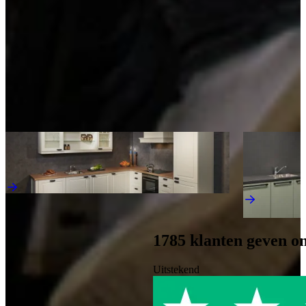
past perfect bij zowel moderne als landelijke keukens. Met de juiste
verzorging blijft hout jarenlang mooi en functioneel.
Kom langs en bekijk onze mega showrooms!
Een afspraak is altijd vrijblijvend. U krijgt het ontwerp en de offerte
mee naar huis! Rondleiding langs de keukens die aansluiten bij uw
wensen. Met uitgebreid advies van onze opgeleide keuken experts.
Afspraak maken
Ontdek meer keukens als deze
Jubileum Keukendeal 72
Aanbieding
Landelijke Keukens
Actie Keuken 
Actiekeukens
€ 11.495,-
€ 5.995,-
Direct leverba
1785
klanten geven o
Uitstekend