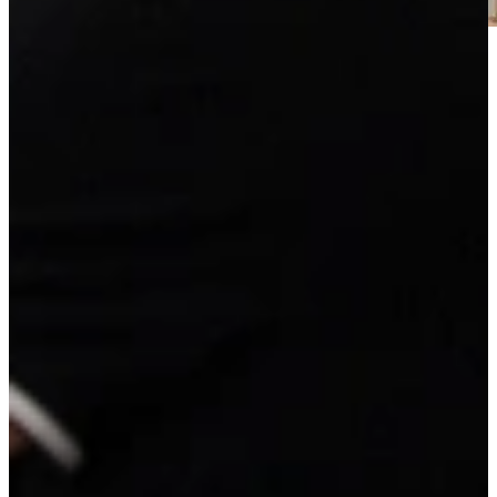
Jubileum Keukendeal 17. Compleet ontzorgde Landelijke
hoekkeuken. Inclusief inmeten, leveren en montage!
Prachtige hoekkeuken met o.a. 3 luxe ladekasten, 3 hoge kasten met
combi oven, hoekkast en meer.
Afmetingen: 200 x 365 x 295 cm. Volledig naar eigen wens aan te
passen tegen meer- of minderprijs. In meerdere landelijke
combinaties leverbaar.
Super compleet met: luxe apparatuur (brede gaskookplaat,
vaatwasser, Koeler, Oven, Plafondunit), spoelbak, kraan en
montagemiddelen. Ook mogelijk met een inductiekookplaat!
Jubileum Keukendeal 17
14.995,-
super compleet
Vrijblijvend reserveren
Na de reservering nemen wij contact met je op om de
mogelijkheden te bespreken.
Je koopt nog niets!