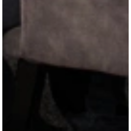
Brede ladekasten bieden extra veel opbergruimte en overzicht.
Dankzij de ruime indeling berg je gemakkelijk grote pannen,
voorraadpotten of keukentools op. Alles is in één beweging
bereikbaar, wat koken nóg prettiger maakt.
Houten werkblad
Een houten werkblad brengt warmte en karakter in de keuken. Het
natuurlijke materiaal zorgt voor een gezellige, huiselijke sfeer en