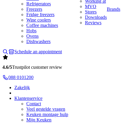
Working at
Refrigerators
MVO
Freezers
Brands
Stores
Fridge freezers
Downloads
Wine coolers
Reviews
Coffee machines
Hobs
Ovens
Dishwashers
Schedule an appointment
4.6/5
Trustpilot customer review
088 0101200
Zakelijk
Klantenservice
Contact
Veel gestelde vragen
Keuken montage hulp
Mijn Keuken