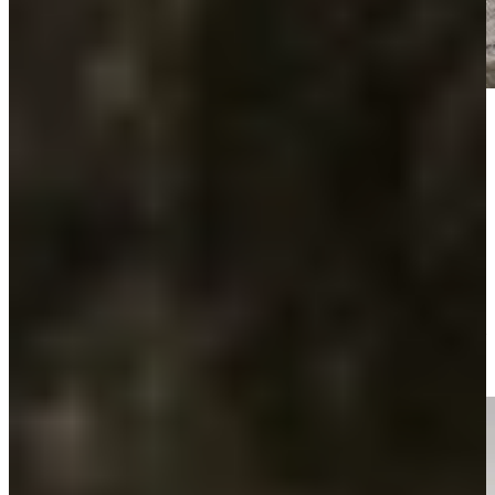
Keukenwarenhuis.nl is dé specialist in Moderne Keukens
Modern tot in de puntjes afgestemd
Bij Keukenwarenhuis.nl vind je moderne keukens die rust en
eenvoud uitstralen, met strakke lijnen, innovatieve oplossingen en
een hoogwaardige afwerking. Van mat wit tot houtlook en van
greeploos design tot slimme technologie: jouw moderne keuken
begint hier.
Wij denken met je mee. We stemmen elk detail af op jouw levensstijl
en zorgen dat je keuken niet alleen mooi oogt, maar ook jarenlang
prettig werkt.