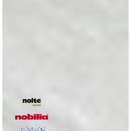
Kijkje in de keuken van Familie Goud
Kijkje in de keuken van familie Kempenaar
Kijkje in de keuken van familie Kumar
Kijkje in de keuken van Kees en Dory
Kijkje in de Keuken van Renie & Rob
Kijkje in de keuken van Familie Pit
Kijkje in de keuken van Shanta en Bert
Onze A-kwaliteit merken