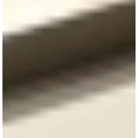
€ 7.495,-
Jubileum Keukendeal 99
Scandinavische Keukens
€ 9.995,-
Jubileum Keukendeal 68
Scandinavische Keukens
€ 11.995,-
Jubileum Keukendeal 15
Moderne Keukens
€ 10.995,-
Jubileum Keukendeal 79
Moderne Keukens
€ 11.995,-
Jubileum Keukendeal 53B
Hoogglans Keukens