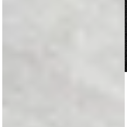
Voor meer inspiratie
Alle blogs
Kijkje in de keuken van Celine & Kieran
Kijkje in de keuken van Chantal & Jan
Kijkje in de keuken van familie de Jong