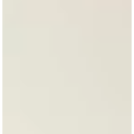
Direct leverbaar
Jubileum Keukendeal 35
Hoogglans Keukens
€ 17.495,-
Jubileum Keukendeal 43
Moderne Keukens
€ 7.995,-
Aanbieding
Jubileum Keukendeal 45
Scandinavische Keukens
€ 13.495,-
€ 10.995,-
Jubileum Keukendeal 46
Moderne Keukens
€ 15.995,-