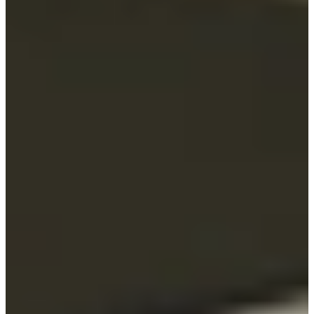
Jubileum Keukendeal 01
Moderne Keukens
€ 7.995,-
Direct leverbaar
Jubileum Keukendeal 06 Nieuw
Industriële Keukens
€ 11.995,-
Jubileum Keukendeal 07
Japandi Keukens
€ 23.995,-
Jubileum Keukendeal 21 Nieuw
Houten Keukens
€ 13.995,-
Jubileum Keukendeal 71
Hoogglans Keukens
€ 13.795,-