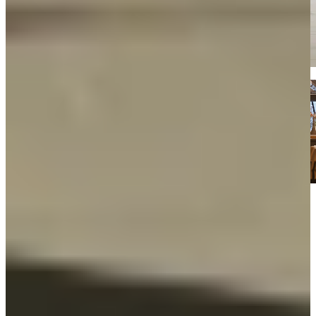
Kom langs en bekijk onze mega showrooms!
Een afspraak is altijd vrijblijvend. U krijgt het ontwerp en de offerte
mee naar huis! Rondleiding langs de keukens die aansluiten bij uw
wensen. Met uitgebreid advies van onze opgeleide keuken experts.
Afspraak maken
Bekijk producten
Bekijk moderne keukens die je direct
kunt ervaren in onze mega showrooms
Jubileum Keukendeal 06
Industriële Keukens
€ 11.995,-