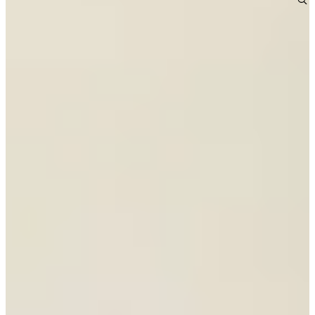
Houten Keukens
€ 23.995,-
Aanbieding
Jubileum Keukendeal 64
Moderne Keukens
€ 13.495,-
€ 9.995,-
Jubileum Keukendeal 11
Houten Keukens
€ 26.995,-
Jubileum Keukendeal 21
Houten Keukens
€ 11.995,-
Jubileum Keukendeal 23
Moderne Keukens