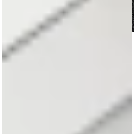
Tips voor het samenstellen van jouw
Moderne Keuken
Start met het kiezen van een rustig kleurenpalet, denk aan wit,
zwart, taupe, zand of houtlook. Combineer dit met een dun
werkblad van composiet of keramiek voor een moderne
uitstraling. Moderne keukens worden vaak gecombineerd met
greeploze fronten of een kookeiland voor een strakke uitstraling.
Overweeg een greeploos systeem of geïntegreerde greeplijsten om
het lijnenspel strak te houden. Denk daarnaast na over verlichting,
bijvoorbeeld indirecte LED-verlichting onder kastjes of boven het
eiland zorgt voor sfeer én functionaliteit.
Wil je warmte toevoegen aan het strakke design? Werk dan met
houten accenten, ronde vormen of natuurlijke accessoires.