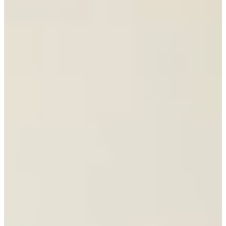
€ 29.995,-
Jubileum Keukendeal 24
Moderne Keukens
€ 19.495,-
Jubileum Keukendeal 26
Moderne Keukens
€ 10.695,-
Jubileum Keukendeal 33
Moderne Keukens
€ 29.995,-
Aanbieding
Jubileum Keukendeal 34
Hoogglans Keukens
€ 11.995,-
€ 9.995,-