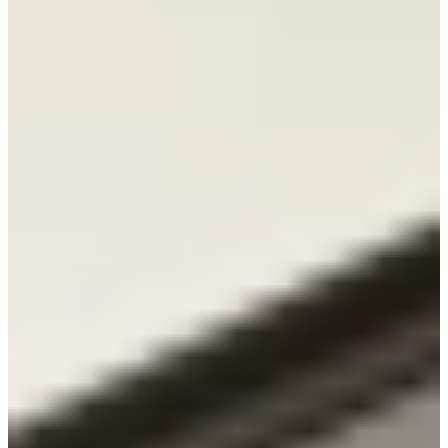
Jubileum Keukendeal 47
Houten Keukens
€ 12.895,-
Aanbieding
Jubileum Keukendeal 48
Industriële Keukens
€ 12.995,-
€ 10.795,-
Jubileum Keukendeal 51
Moderne Keukens
€ 9.995,-
Direct leverbaar
Jubileum Keukendeal 55
Industriële Keukens
€ 8.795,-
Direct leverbaar