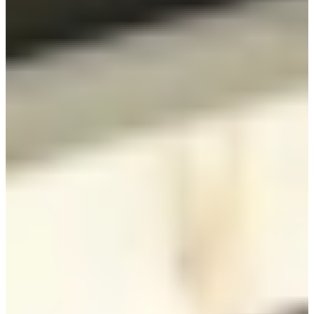
Jubileum Keukendeal 74
Moderne Keukens
€ 22.495,-
Jubileum Keukendeal 75
Moderne Keukens
€ 6.995,-
Direct leverbaar
Jubileum Keukendeal 78
Industriële Keukens
€ 16.995,-
Direct leverbaar
Jubileum Keukendeal 85
Houten Keukens
€ 12.495,-
Jubileum Keukendeal 88
Moderne Keukens