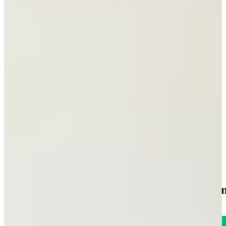
Direct leverbaar
Aanbieding
Actie Keuken Joy 132
Moderne Keukens
€ 3.395,-
Direct leverbaar
Nog aan het oriënteren? Ontvang gratis ons
keukenmagazine
Boordevol moderne keukens inspiratie, trends en praktische tips.
Over de kracht van onze Keukenwarenhuis.nl Familie!
Iedere week kans op een gratis messenset!
Inclusief vele lezers aanbiedingen!
Vraag gratis keukenmagazine aan
1785
klanten geven o
Uitstekend