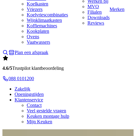
Werken bij
Koelkasten
MVO
Vriezers
Merken
Filialen
Koelvriescombinaties
Downloads
Wijnklimaatkasten
Reviews
Koffiemachines
Kookplaten
Ovens
Vaatwassers
Plan een afspraak
4.6/5
Trustpilot klantbeoordeling
088 0101200
Zakelijk
Openingstijden
Klantenservice
Contact
Veel gestelde vragen
Keuken montage hulp
Mijn Keuken