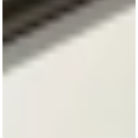
Jubileum Keukendeal 58
Hoogglans Keukens
€ 12.995,-
Jubileum Keukendeal 63
Landelijke Keukens
€ 12.795,-
Jubileum Keukendeal 66
Houten Keukens
€ 10.495,-
Jubileum Keukendeal 02
Moderne Keukens
€ 14.995,-
Aanbieding
Actie Keuken Fajah Recht 131
Moderne Keukens
€ 4.295,-