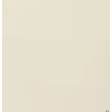
€ 7.895,-
Nieuw
Jubileum Keukendeal 63 Ravenna Lack
Landelijke Keukens
€ 14.495,-
Aanbieding
Jubileum Keukendeal 60 Noten Milano
Houten Keukens
€ 19.495,-
€ 15.995,-
Nieuw
Jubileum Keukendeal 22 Steenblauw
Landelijke Keukens
€ 17.795,-
Nieuw
Jubileum Keukendeal 18 Sahara