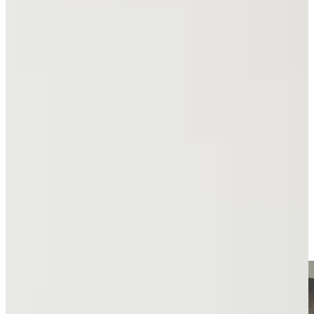
Bekijk alle reviews
Wat is een Moderne Keuken?
Een moderne keuken is een keukenstijl die draait om minimalisme,
slimme indelingen en een strak ontwerp. Je herkent moderne
keukens aan hun greeploze fronten, dunne werkbladen, rustige
kleurstellingen en geïntegreerde apparatuur.
Typische materialen zijn mat gelakte fronten, houtdecor, betonlook,
keramiek en composiet. Moderne keukens zijn verkrijgbaar in
uiteenlopende kleuren: van helder wit tot diepzwart en van
zandkleur tot warm eiken.
Deze stijl is perfect voor wie houdt van rust, eenvoud en een
doordachte leefruimte waarin alles klopt, van lijnenspel tot
gebruiksgemak.