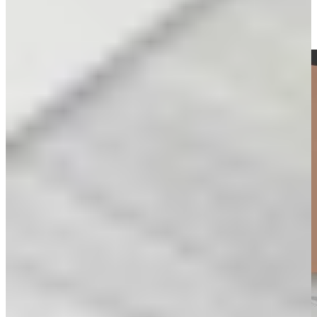
Benieuwd hoe dat eruitziet? Kom langs in onze mega showrooms in
Dordrecht en Ter Aar en laat je inspireren door tientallen moderne
keukens in het echt.