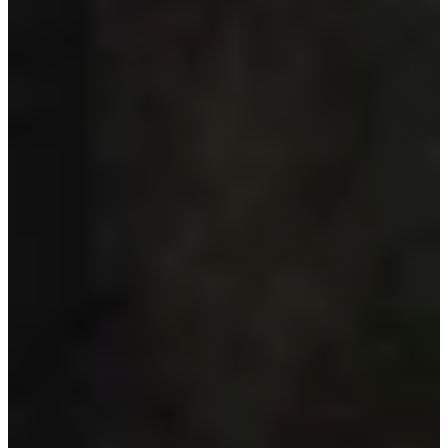
Bekijk alle reviews
Wat is een Grijze Keuken?
Een grijze keuken is een keuken waarbij de fronten, werkbladen of
accenten uitgevoerd zijn in een grijstint. Dit kan variëren van een
lichtgrijze keuken tot een donkergrijze of antraciet keuken en alles
daartussenin zoals taupe, kiezelgrijs of betonlook.
Steeds vaker worden grijstinten gecombineerd met andere kleuren,
zoals bij een blauw grijze keuken of een grijs groene keuken,
waardoor een unieke en eigentijdse uitstraling ontstaat. Ook zachtere
tinten zoals een angora grijze keuken winnen aan populariteit. Grijs
is een veelzijdige kleur die past binnen verschillende stijlen, zoals
modern, landelijk, klassiek of industrieel.
Bij Keukenwarenhuis.nl vind je grijze keukens in mat, zijdeglans of
hoogglans afwerking, vaak gecombineerd met hout, marmer,
betonlook of zwarte accenten. Het resultaat is een keuken die rust,
stijl en functionaliteit perfect met elkaar verbindt.