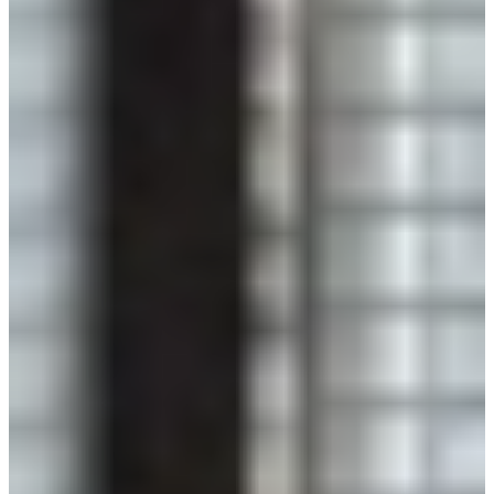
Bekijk grijze keukens die je direct kunt
ervaren in onze mega showrooms
Jubileum Keukendeal 10
Landelijke Keukens
€ 13.995,-
Jubileum Keukendeal 11
Houten Keukens
€ 26.995,-
Aanbieding
Jubileum Keukendeal 48
Industriële Keukens
€ 12.995,-
€ 10.795,-
Jubileum Keukendeal 55
Industriële Keukens