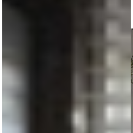
of een moderne opstelling zoals een grijze keuken met zwart blad
voor extra contrast en diepte.
Onze specialisten luisteren naar jouw wensen, denken met je mee en
vertalen jouw stijl naar een doordacht ontwerp dat klopt in elk detail.