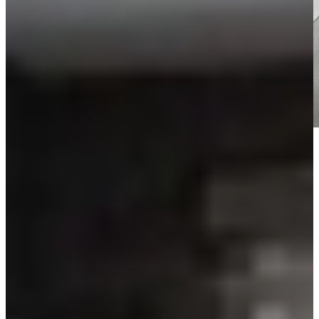
Keukenwarenhuis.nl is dé specialist in Grijze Keukens
Grijs, volledig afgestemd op jouw wensen
Bij Keukenwarenhuis.nl vind je grijze keukens in alle tinten en
stijlen: van lichtgrijze keukens en taupe tot donkergrijze en antraciet
keukens. Ook bijzondere varianten zoals een angora grijze keuken,
een blauw grijze keuken of een grijs groene keuken behoren tot de
mogelijkheden. Of je nu houdt van landelijk, modern of industrieel,
een keuken in grijs past zich volledig aan jouw woonstijl aan.
Elke grijze keuken wordt volledig op maat samengesteld. Denk
bijvoorbeeld aan een mat grijze keuken voor een rustige uitstraling,