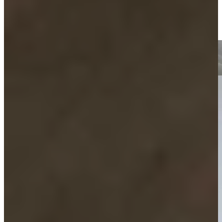
persoonlijke smaak en woning.
Wil je ontdekken welke tint het beste bij jou past? Kom langs in
onze showrooms en laat je inspireren.