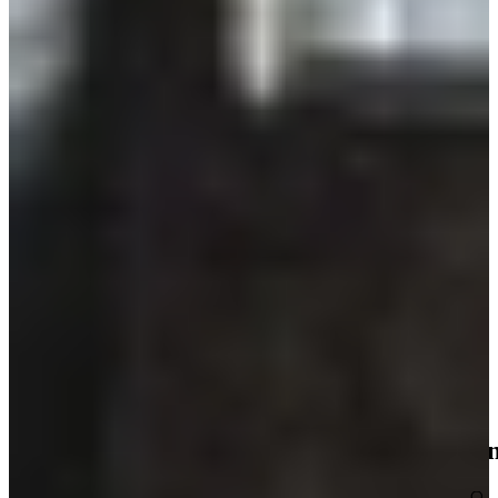
€ 4.995,-
Direct leverbaar
Aanbieding
Actie Keuken Yvon 145
Industriële Keukens
€ 5.895,-
Direct leverbaar
Nog aan het oriënteren? Ontvang gratis ons
keukenmagazine
Boordevol grijze keukens inspiratie, trends en praktische tips.
Over de kracht van onze Keukenwarenhuis.nl Familie!
Iedere week kans op een gratis messenset!
Inclusief vele lezers aanbiedingen!
Vraag gratis keukenmagazine aan
1785
klanten geven o
Uitstekend