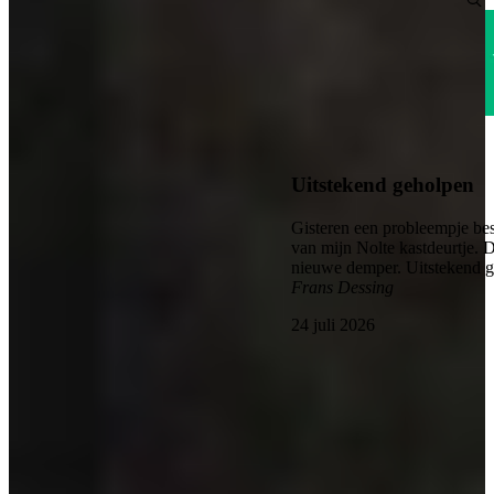
4.6
Uitstekend geholpen
Gisteren een probleempje bes
van mijn Nolte kastdeurtje. 
nieuwe demper. Uitstekend 
Frans Dessing
24 juli 2026