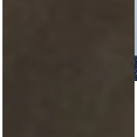
Tips voor het samenstellen van jouw
Grijze Keuken
Bij het samenstellen van een grijze keuken is de juiste balans tussen
kleur, materiaal en afwerking essentieel. Kies bijvoorbeeld voor een
lichtgrijze keuken als je een frisse en ruimtelijke uitstraling wilt, of
ga voor een donkergrijze of antraciet keuken voor een warme, luxe
sfeer.