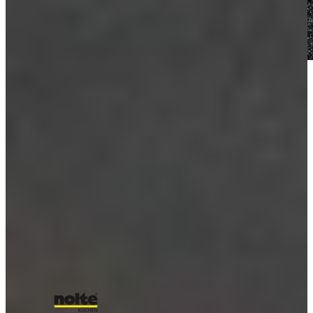
Voor meer inspiratie
Alle blogs
Betonlook Keukens Inspiratie
De Greige Keuken - Inspiratie
Hoe kies je de juiste kleur voor je keuken? - Keukeninspiratie
Populaire keuken kleuren van 2026
Kijkje in de Keuken van Renie & Rob
Onze A-kwaliteit merken