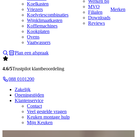
Werken bij
Koelkasten
MVO
Vriezers
Merken
Filialen
Koelvriescombinaties
Downloads
Wijnklimaatkasten
Reviews
Koffiemachines
Kookplaten
Ovens
Vaatwassers
Plan een afspraak
4.6/5
Trustpilot klantbeoordeling
088 0101200
Zakelijk
Openingstijden
Klantenservice
Contact
Veel gestelde vragen
Keuken montage hulp
Mijn Keuken