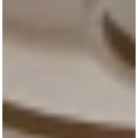
Grijze Keukens
Een grijze keuken combineert rust, stijl en veelzijdigheid. Van
lichtgrijze keukens tot antraciet en bijzondere tinten zoals blauwgrijs
of grijsgroen: grijs past in iedere woonstijl. Bij Keukenwarenhuis.nl
ontwerpen wij grijze keukens volledig op maat, inclusief montage of
direct uit voorraad leverbaar.
Van voordelige voorraadkeukens tot luxe maatwerkmodellen met
Duitse A-merk apparatuur: er is altijd een grijze keuken die past bij
jouw budget.
Plan vrijblijvend een afspraak en ontvang direct een keukenontwerp
+ offerte mee naar huis.
Plan een afspraak