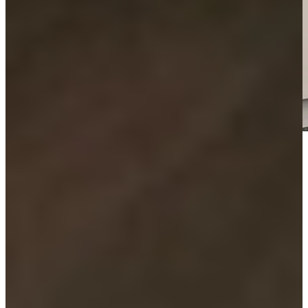
Van lichtgrijs tot antraciet en unieke
grijstinten
Binnen grijze keukens zijn er veel verschillende tinten mogelijk.
Lichtgrijze keukens zorgen voor een frisse en open uitstraling,
terwijl donkergrijze keukens meer diepte en karakter toevoegen.
Tinten zoals angora grijs geven een zachte, warme uitstraling.
Blauwgrijze keukens combineren rust met een moderne twist, terwijl
grijsgroene keukens zorgen voor een natuurlijke en subtiele sfeer.
Door deze variatie kun je jouw keuken volledig afstemmen op jouw