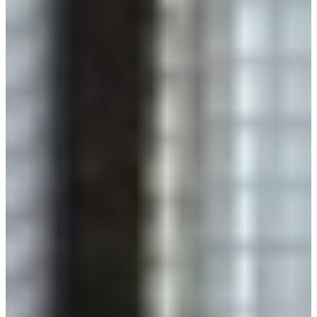
Jubileum Keukendeal 36
Industriële Keukens
€ 8.995,-
Direct leverbaar
Jubileum Keukendeal 15
Moderne Keukens
€ 10.995,-
Jubileum Keukendeal 03 Kwartsgrijs Ter Aar
Landelijke Keukens
€ 7.995,-
Jubileum Keukendeal 03 Nevelgrijs Ter Aar
Landelijke Keukens
€ 7.995,-
Aanbieding
Actie Keuken Evy 114
Industriële Keukens