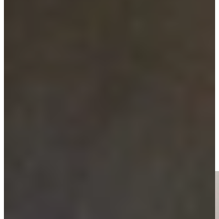
Een mat grijze keuken zorgt voor een rustige en moderne uitstraling,
terwijl een combinatie zoals een grijze keuken met zwart blad juist
een krachtig en stijlvol contrast creëert.
Wil je iets unieks? Overweeg dan een angora grijze keuken voor een
zachte, warme uitstraling, een blauw grijze keuken voor een
moderne twist of een grijs groene keuken voor een natuurlijke en
rustige sfeer. Combineer grijs met natuurlijke materialen zoals
eikenhout, keramiek of natuursteen voor extra karakter.
Wil je een landelijke uitstraling? Kies dan voor siergrepen,
paneeldeuren en klassieke details. Liever modern? Dan zijn
greeploze fronten, dunne werkbladen en strakke lijnen de perfecte
match.
Wil je jouw ideale grijze keuken in het echt ervaren? Bezoek onze
mega showrooms in Dordrecht en Ter Aar en ontdek hoe een
keuken in grijs jouw interieur compleet kan maken.