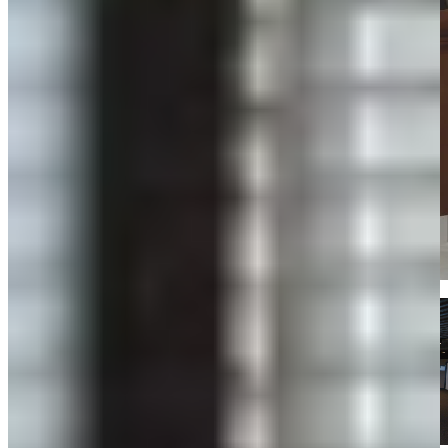
Kom langs en bekijk onze mega showrooms!
Een afspraak is altijd vrijblijvend. U krijgt het ontwerp en de offerte
mee naar huis! Rondleiding langs de keukens die aansluiten bij uw
wensen. Met uitgebreid advies van onze opgeleide keuken experts.
Afspraak maken
Bekijk producten