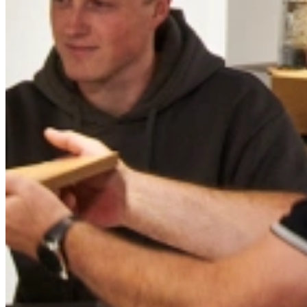
Magnetrons bij Keukenwarenhuis.nl
Onze apparaat specialisten staan voor u kl
Bij
Keukenwarenhuis.nl
begrijpen we dat het kiezen van het juiste
grill- of bakfunctie? Daarom bieden wij een
breed assortiment aan 
Wij zorgen ervoor dat je
altijd vindt wat je zoekt
. Elk model in onze 
uitgebreide productinformatie kun je eenvoudig vergelijken en kiezen
Neem contact op met een van onze specialisten voor het juiste advies
Advies op maat