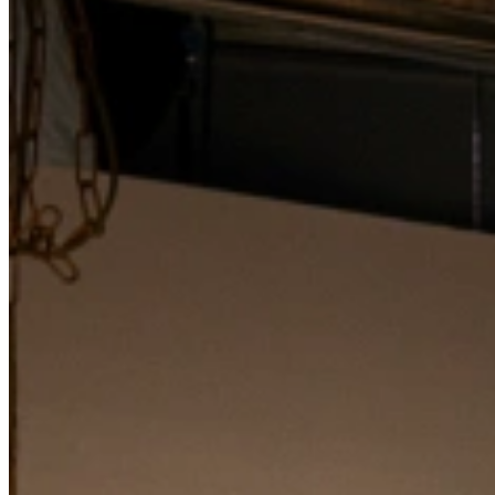
Wat is belangrijk bij het kiezen van de juiste magnetron
De keuze is groot, maar wat is écht belangr
Bij het kiezen van een magnetron draait het om
functionaliteit én g
vrijstaand model
voor flexibiliteit, of een
combi-magnetron
voor ex
Let daarnaast op
inhoud en vermogen
. Een ruime magnetron met vol
eenpersoonshuishoudens. Extra functies zoals ontdooien, grillen o
Ook
design en gebruiksgemak
spelen een grote rol. Kies een afwerkin
magnetron in huis die perfect aansluit bij jouw dagelijks koken.