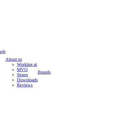
hob
About us
Working at
MVO
Brands
Stores
Downloads
Reviews