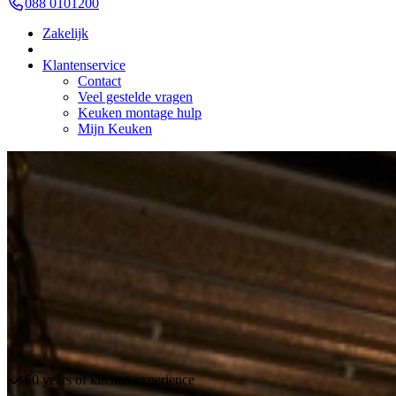
088 0101200
Zakelijk
Klantenservice
Contact
Veel gestelde vragen
Keuken montage hulp
Mijn Keuken
Microwaves
Advice from experienced experts