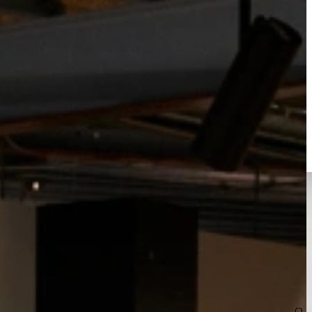
: een
inbouwmodel
voor een strakke, geïntegreerde look, een
nere modellen perfect zijn voor compacte keukens of
uïtieve bediening. Zo combineer je stijl met comfort en haal je een