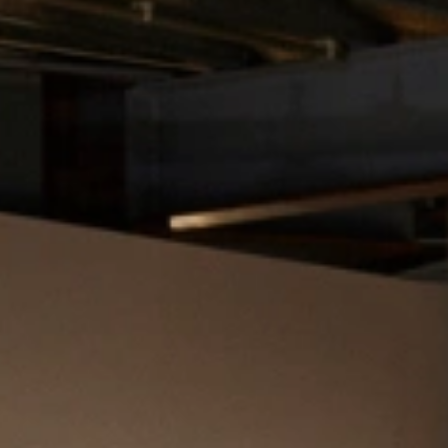
ijk
emak
. Denk goed na over het type dat bij jouw keuken en kookstijl past
tra grill- en bakmogelijkheden.
doende wattage verwarmt je gerechten snel en gelijkmatig, terwijl klei
f automatische programma’s maken koken en opwarmen nog eenvoudiger.
g die past bij je keuken, zoals roestvrij staal of glas, en let op een int