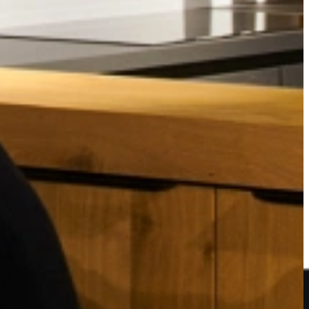
 een vrijstaand of inbouwmodel? Heb ik een combi-magnetron nodig met
bi-magnetrons voor de fanatieke thuiskok.
gn. Dankzij onze overzichtelijke productpagina’s, duidelijke filters en
 het maken van de juiste keuze een stuk makkelijker.