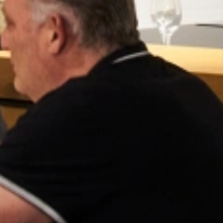
aar
 model veel vragen oproept: Welke grootte past bij mijn gezin? Wil ik
magnetrons
, van compacte modellen voor kleine keukens tot ruime com
collectie is zorgvuldig geselecteerd op kwaliteit, gebruiksgemak en desi
 welke magnetron het beste bij jouw keuken en kookstijl past. Zo wordt
 op maat: