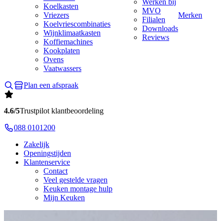
Werken bij
Koelkasten
MVO
Vriezers
Merken
Filialen
Koelvriescombinaties
Downloads
Wijnklimaatkasten
Reviews
Koffiemachines
Kookplaten
Ovens
Vaatwassers
Plan een afspraak
4.6/5
Trustpilot klantbeoordeling
088 0101200
Zakelijk
Openingstijden
Klantenservice
Contact
Veel gestelde vragen
Keuken montage hulp
Mijn Keuken