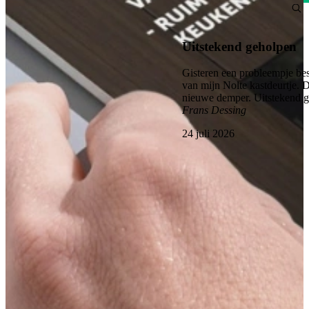
4.6
Uitstekend geholpen
Gisteren een probleempje bes
van mijn Nolte kastdeurtje. 
nieuwe demper. Uitstekend 
Frans Dessing
24 juli 2026
Bekijk alle reviews
Vraag nu ons Keuken Magazine aan, boordevol