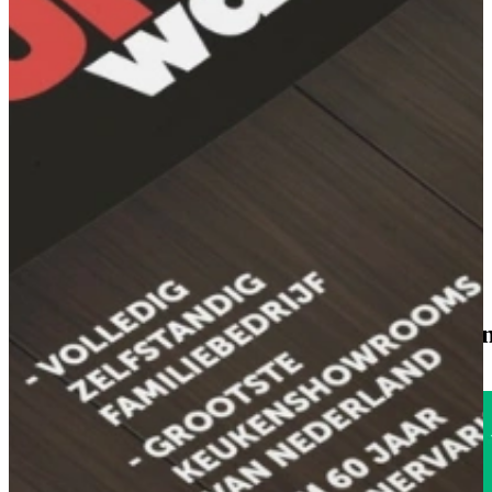
Magnolia
Bekijk onze Magnolia Keukens
Blauw
Bekijk onze Blauwe Keukens
Roze
Bekijk onze Roze Keukens
Rood
Bekijk onze Rode Keukens
Geel
Bekijk onze Gele Keukens
1785
klanten geven o
Uitstekend