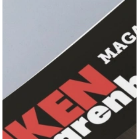
Zwart
Bekijk onze Zwarte Keukens
Zandkleur
Bekijk onze Zandkleurige Keukens
Taupe
Bekijk onze Taupe Keukens
Beige
Bekijk onze Beige Keukens
Greige
Bekijk onze Greige Keukens
Bruin
Bekijk onze Bruine Keukens
Grijs
Bekijk onze Grijze Keukens
Antraciet
Bekijk onze Antraciet Keukens