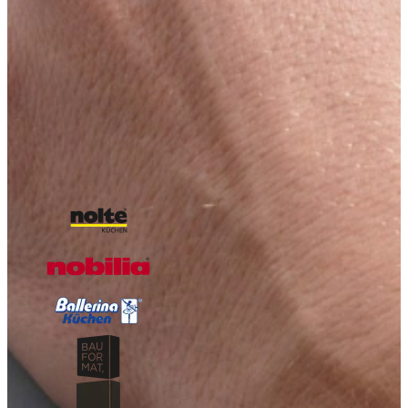
inspiratie!
Boordevol inspiratie, landelijke keukens, trends en praktische tips
van Keukenwarenhuis.nl
Over de kracht van onze Keukenwarenhuis.nl Familie!
Iedere week kans op een gratis messenset!
Inclusief vele lezers aanbiedingen!
Magazine aanvragen
Onze A-kwaliteit merken