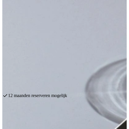
Bekijk alle kleuren
Kies een mooie kleur binnen ons assortiment. Wij hebben alle
keukenstijlen onder één dak in de Grootste Showrooms van
Nederland! Voor inspireren en oriënteren, bij Keukenwarenhuis.nl
moet je geweest zijn!
Plan een afspraak
Bekijk producten
Persoonlijk Advies Door Ervaren Experts
Groen
Bekijk onze Groene Keukens
Wit
Bekijk onze Witte Keukens