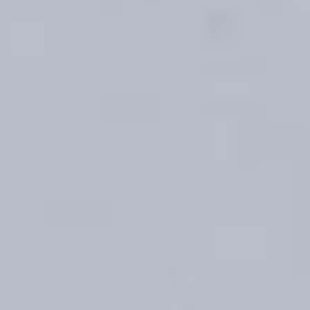
3045,-!
 apothekerskast en gave houtlook fronten.