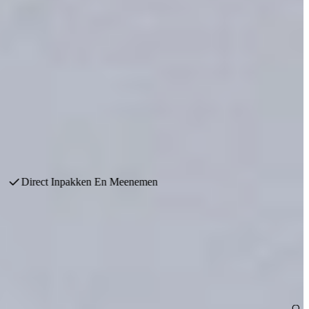
 showroomkeukens met kortingen tot wel 70%. Direct inpakken en
Direct Inpakken En Meenemen
complete showroomopstellingen die plaatsmaken voor nieuwe
paratuur en sfeervolle details. Denk aan luxe kookeilanden,