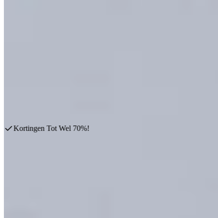
Ons filiaal in Dordrecht maakt plaats voor nieuwe showroomkeuken
meenemen, want OP = écht OP!
Onze showroomkeukens worden vaak snel verkocht!
Deze week in Dordrecht:
4 showroomkeukens verkocht
2 nieuwe showroomdeals toegevoegd
Nog 8 showroommodellen beschikbaar
Plan een afspraak
Bekijk producten
Kortingen Tot Wel 70%!
Waarom kiezen klanten voor showroomkeukens?
Luxe designkeukens voor een verrassend sc
Een showroomkeuken is dé slimme manier om een luxe designkeuken t
collecties in onze showrooms. Hierdoor profiteert u van
luxe showro
Onze showroomkeukens zijn professioneel samengesteld door onze ke