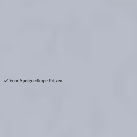
s. Daarom moeten complete designkeukens NU weg! Profiteer van luxe
Voor Spotgoedkope Prijzen
herpe prijs!
e kopen voor een veel lagere prijs. Bij Keukenwarenhuis.nl vindt u 
omkeukens met kortingen tot wel 70%!
ukenontwerpers en uitgevoerd met hoogwaardige materialen, moderne ap