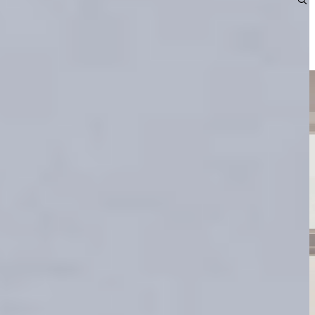
en en mee te nemen
, zodat u niet maanden hoeft te wachten op uw
melde prijzen zijn
exclusief montage en transport.
Wie het eerst