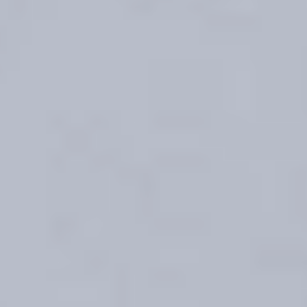
signafwerkingen. Bovendien zijn de showroomkeukens
direct af te hal
erveren is daarom niet mogelijk.
Weg = Pech! OP = écht OP!
De ver
n uitzonderlijk scherpe prijs!