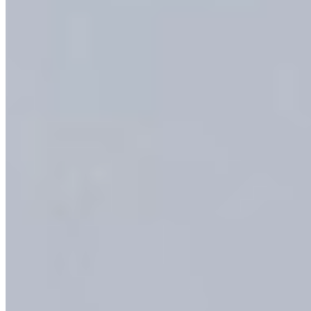
Showroomkeuken 05 (ENKEL IN TER AAR)
NU €3950,- (
€6995,-
) U BESPAART €
Scandinavic Wood houtlook rechte keuken
Deze prachtige rechte houtlook keuken is voorzien van luxe ladekast,