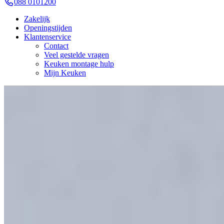
088 0101200
Zakelijk
Openingstijden
Klantenservice
Contact
Veel gestelde vragen
Keuken montage hulp
Mijn Keuken
Showroomkeukens Uitverkoop
Knotsgekke verbouwingsuitverkoop!