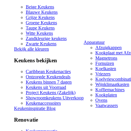
Beige Keukens
Blauwe Keukens
Grijze Keukens
Groene Keukens
Taupe Keukens
Witte Keukens
Zandkleurige keukens
Apparatuur
Zwarte Keukens
Afzuigkappen
Bekijk alle kleuren
Kookplaat met Afz
Magnetrons
Keukens bekijken
Fornuizen
Koelkasten
Caribbean Keukenacties
Vriezers
Ontzorgde Keukendeals
Koelvriescombinat
Keukens binnen 7 dagen
Wijnklimaatkasten
Keukens uit Voorraad
Koffiemachines
Project Keukens (Zakelijk)
Kookplaten
Showroomkeukens Uitverkoop
Ovens
Keukenaccessoires
Vaatwassers
Keukeninspiratie Blog
Renovatie