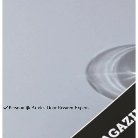
Keukenaccessoires
Jouw keuken is pas ècht af met de juiste keukenaccessoires. Doe
meer inspiratie op via een van de onderstaande categorieën en kom
goed beslagen ten ijs bij ons in de showroom. Onze adviseurs
helpen jou met deskundig advies om tot een optimaal eindresultaat te
komen!
Plan een afspraak
Bekijk producten
Grootste Showrooms Van Nederland
Boilers
Kokend water kranen