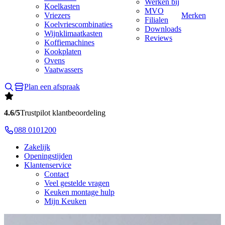
Werken bij
Koelkasten
MVO
Vriezers
Merken
Filialen
Koelvriescombinaties
Downloads
Wijnklimaatkasten
Reviews
Koffiemachines
Kookplaten
Ovens
Vaatwassers
Plan een afspraak
4.6/5
Trustpilot klantbeoordeling
088 0101200
Zakelijk
Openingstijden
Klantenservice
Contact
Veel gestelde vragen
Keuken montage hulp
Mijn Keuken