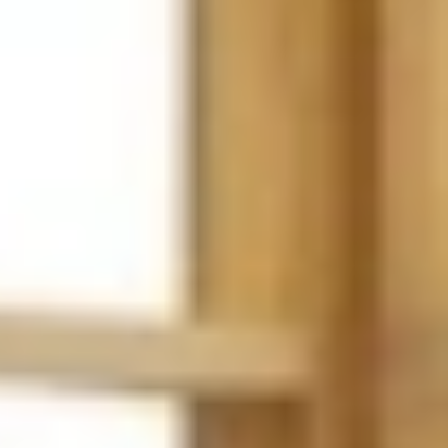
 met jou ontwerpen we niet alleen een Japandi stijl keuken die rust uit
gaat. Deze unieke stijl brengt het beste van twee werelden samen: de
Keukenwarenhuis.nl volledig op maat ontworpen, afgestemd op jouw ruim