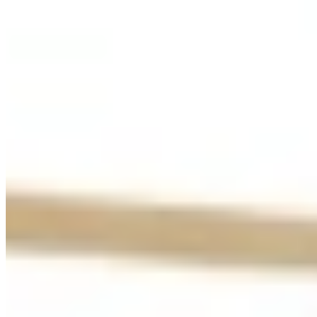
Keukenwarenhuis.nl is dé specialist in Japandi Keukens
Japandi, helemaal afgestemd op jouw stijl
Bij Keukenwarenhuis.nl begrijpen we deze balans als geen ander. Samen
opzicht.
Geen massaproduct, maar een doordachte leefruimte die jarenlang mee
functionaliteit van Scandinavisch design.
In tegenstelling tot standaard keukens wordt een Japandi keuken bij 