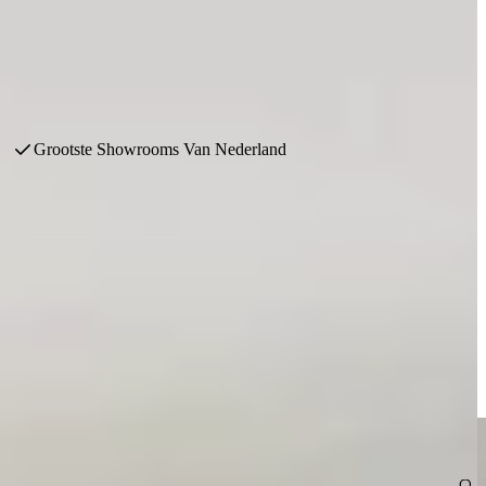
 materialen.
Grootste Showrooms Van Nederland
euken in Japandi stijl, ook wel een Japandi keuken genoemd.
De matte afwerkingen, greeploze kasten en strakke lijnen zorgen voor
ooi vormgegeven. Van verborgen opbergruimte tot perfect uitgelijnde