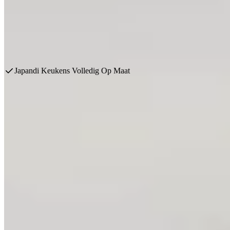
Onze Japandi keukens zijn beschikbaar in diverse opstellingen en pr
Plan vrijblijvend een afspraak en ontvang direct een keukenontwerp +
Plan een afspraak
Bekijk producten
Japandi Keukens Volledig Op Maat
Waarom steeds meer mensen kiezen voor een Japandi Keuken
Rust, eenvoud en balans in je woning
In een wereld vol prikkels verlangen we thuis juist naar eenvoud. Na
De kracht van deze stijl zit in het gebruik van lichte houtsoorten, ne
een serene uitstraling, zonder dat het kil wordt.
Wat Japandi zo bijzonder maakt, is de slimme combinatie van esthetie
werkbladen.