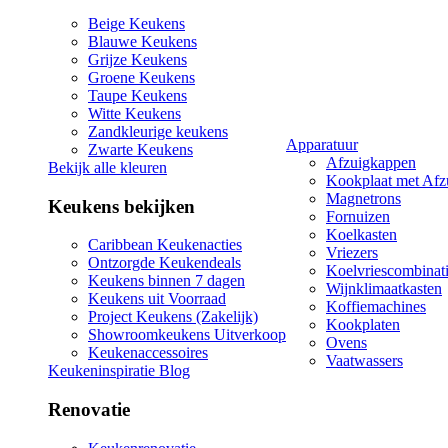
Beige Keukens
Blauwe Keukens
Grijze Keukens
Groene Keukens
Taupe Keukens
Witte Keukens
Zandkleurige keukens
Apparatuur
Zwarte Keukens
Afzuigkappen
Bekijk alle kleuren
Kookplaat met Afz
Magnetrons
Keukens bekijken
Fornuizen
Koelkasten
Caribbean Keukenacties
Vriezers
Ontzorgde Keukendeals
Koelvriescombinat
Keukens binnen 7 dagen
Wijnklimaatkasten
Keukens uit Voorraad
Koffiemachines
Project Keukens (Zakelijk)
Kookplaten
Showroomkeukens Uitverkoop
Ovens
Keukenaccessoires
Vaatwassers
Keukeninspiratie Blog
Renovatie