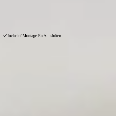
ijsklassen, van compacte ontwerpen tot luxe maatwerk met hoogwaardige
 offerte mee naar huis.
Inclusief Montage En Aansluiten
ar harmonie, overzicht en een gevoel van ruimte. Precies dat biedt de k
utrale kleuren en natuurlijke materialen zoals keramiek en natuursteen. 
k en gebruiksgemak. Elk element heeft een functie en elke functie is m