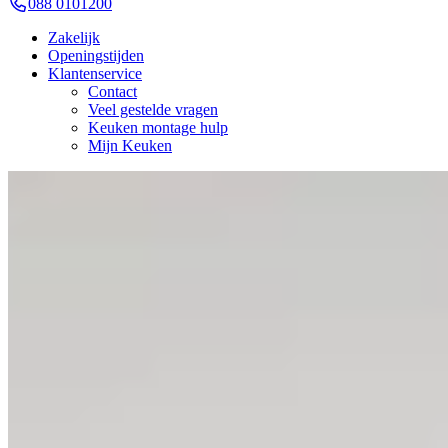
088 0101200
Zakelijk
Openingstijden
Klantenservice
Contact
Veel gestelde vragen
Keuken montage hulp
Mijn Keuken
Japandi Keukens
Een Japandi keuken combineert het beste van Japans minimalisme en Sc
ontwerpen we jouw Japandi keuken volledig op maat, inclusief persoo