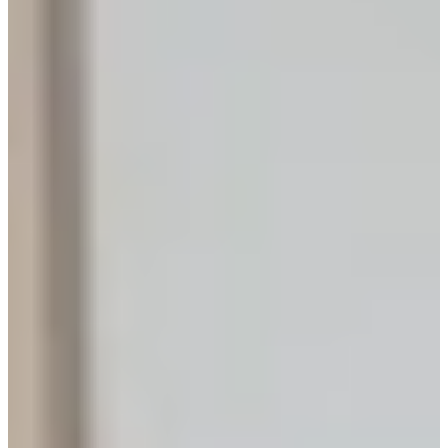
€ 10.795,-
Aanbieding
Jubileum Keukendeal 52 Nieuw
Landelijke Keukens
€ 24.995,-
€ 19.995,-
Nieuw
Jubileum Keukendeal 62 Macchiato
Landelijke Keukens
€ 19.995,-
Aanbieding
Jubileum Keukendeal 60 Noten Milano
Houten Keukens
€ 19.495,-
€ 15.995,-