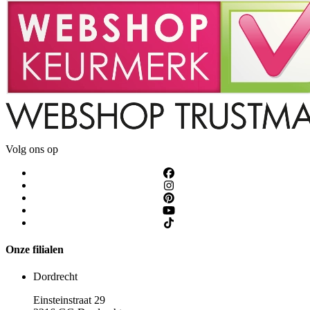
Volg ons op
Onze filialen
Dordrecht
Einsteinstraat 29