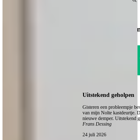
Inclusief vele lezers aanbiedingen!
Vraag gratis keukenmagazine aan
1785
klanten geven o
Uitstekend
4.6
Uitstekend geholpen
Gisteren een probleempje bes
van mijn Nolte kastdeurtje. 
nieuwe demper. Uitstekend 
Frans Dessing
24 juli 2026