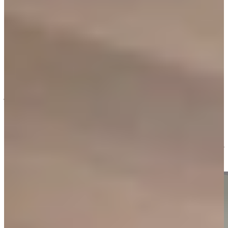
houten keuken
Bij het samenstellen van een houten keuken is het belangrijk om te
kijken naar de juiste balans tussen kleur, materiaal en lichtinval.
Lichtere houtsoorten zorgen voor een frisse en ruimtelijke
uitstraling, terwijl donkere houttinten juist warmte en luxe toevoegen
aan de ruimte.
Hout combineert prachtig met andere materialen zoals natuursteen,
betonlook en staal. Door deze materialen slim te combineren creëer
je een keuken die zowel stijlvol als praktisch is. Ook de afwerking
speelt een grote rol. Denk aan matte fronten voor een rustige
uitstraling of juist een combinatie met moderne elementen voor een
eigentijdse look.
Wil je zeker weten dat jouw keuken perfect aansluit op jouw
woning? Laat je adviseren in onze mega showrooms in Dordrecht of
Ter Aar en ontdek welke combinaties het beste bij jou passen.