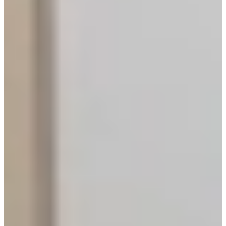
Bekijk alle reviews
Wat is een houten keuken?
Een houten keuken is een keuken waarbij het zichtbare
frontmateriaal bestaat uit massief hout of houtfineer. Vooral massief
houten keukens zijn populair vanwege hun natuurlijke uitstraling en
unieke houtstructuur. Andere populaire houtsoorten zijn esdoorn-,
walnoot-, kersen-, grenen- en eikenhout keukens elk met hun eigen
uitstraling en karakter.
Wat houten keukens zo geliefd maakt, is de warme en natuurlijke
uitstraling die direct sfeer toevoegt aan de ruimte. De zichtbare