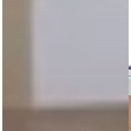
Bij het kiezen van een houten keuken kun je kiezen tussen massief
hout en houtlook fronten. Massief hout heeft een authentieke
uitstraling en een unieke structuur, waardoor elke keuken een eigen
karakter krijgt. Houtlook keukens bieden daarentegen een
vergelijkbare uitstraling, maar zijn vaak onderhoudsvriendelijker en
beter bestand tegen vocht en gebruik.
Beide opties hebben hun eigen voordelen en het is belangrijk om te
ontdekken wat het beste past bij jouw wensen en gebruik. In onze
mega showrooms kun je beide varianten bekijken en vergelijken,
zodat je een weloverwogen keuze kunt maken.