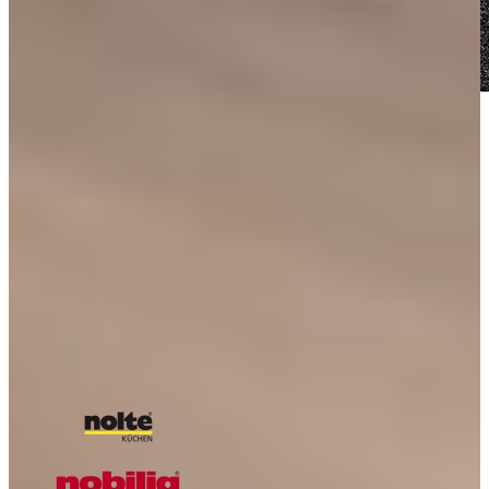
Voor meer inspiratie
Alle blogs
Kijkje in de keuken van Celine & Kieran
Houten Keuken Onderhouden? Dit moet je eerst weten!
Kijkje in de keuken van familie de Jong
Kijkje in de keuken van Chantal & Jan
Onze A-kwaliteit merken