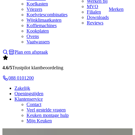
Werken bij
Koelkasten
MVO
Vriezers
Merken
Filialen
Koelvriescombinaties
Downloads
Wijnklimaatkasten
Reviews
Koffiemachines
Kookplaten
Ovens
Vaatwassers
Plan een afspraak
4.6/5
Trustpilot klantbeoordeling
088 0101200
Zakelijk
Openingstijden
Klantenservice
Contact
Veel gestelde vragen
Keuken montage hulp
Mijn Keuken