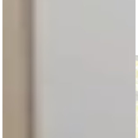
houtnerf geeft diepte, textuur en authenticiteit. Daarnaast biedt hout
veel mogelijkheden: van glad en strak gelakt tot licht geborsteld of
bewust verouderd voor een vintage look.
Een houten keuken kan volledig greeploos zijn, voor een modern
effect, of juist gecombineerd worden met sierlijke grepen en
klassieke panelen voor een landelijke uitstraling. Hout past zich
moeiteloos aan aan verschillende woonstijlen en blijft altijd in balans
met zijn omgeving.