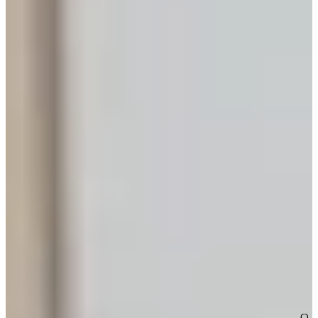
Nieuw
Jubileum Keukendeal 18 Sahara
Houten Keukens
€ 23.995,-
Jubileum Keukendeal 21 Nieuw
Houten Keukens
€ 13.995,-
Aanbieding
Actie Keuken Kim 103
Landelijke Keukens
€ 2.395,-
Direct leverbaar
Nog aan het oriënteren? Ontvang gratis ons
keukenmagazine
Boordevol houten keukens inspiratie, trends en praktische tips.
Over de kracht van onze Keukenwarenhuis.nl Familie!
Iedere week kans op een gratis messenset!