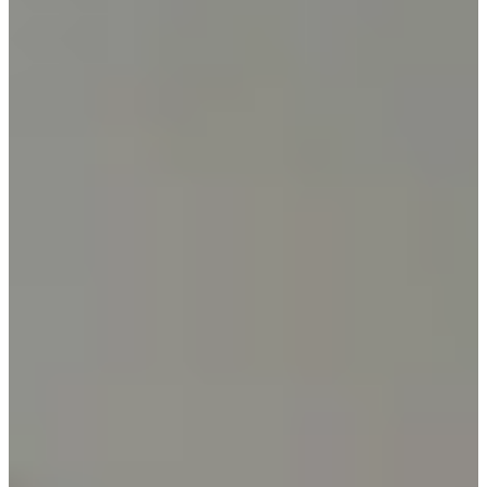
Houten Keukens
Een houten keuken brengt warmte, karakter en natuurlijke rust in je
woning. Van houtlook keukens tot eiken keukens: Bij
Keukenwarenhuis.nl ontwerpen wij keukens van hout volledig op
maat inclusief montage en persoonlijk advies onze showrooms.
Onze houten keukens zijn beschikbaar in uiteenlopende budgetten,
van goedkope houtlook modellen tot luxe massief houten keukens
met Duitse A-merk apparatuur.
Plan een vrijblijvende afspraak en ontvang direct een persoonlijk
keukenontwerp en een duidelijke offerte die je mee naar huis krijgt.
Zo weet je precies waar je aan toe bent, zonder verplichtingen.
Plan een afspraak