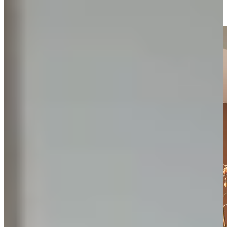
Niet van echt hout te onderscheiden zijn ook onze houtlook keukens
met kunststof fronten, bekijk ze allemaal!