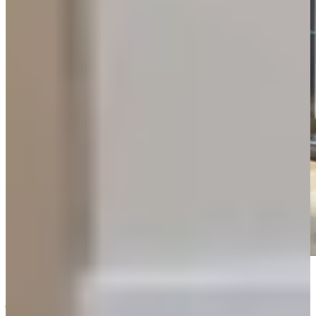
Massief hout of houtlook: wat past bij
jou?