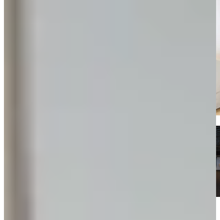
Kom langs en bekijk onze mega showrooms!
Een afspraak is altijd vrijblijvend. U krijgt het ontwerp en de offerte
mee naar huis! Rondleiding langs de keukens die aansluiten bij uw
wensen. Met uitgebreid advies van onze opgeleide keuken experts.
Afspraak maken
Bekijk producten
Bekijk houten keukens die je direct kunt