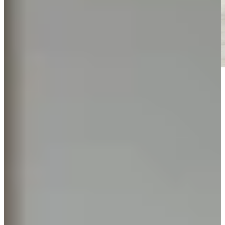
Keukenwarenhuis.nl is dé specialist in Houten Keukens
Hout, helemaal naar jouw wens
Een bewuste stap richting authenticiteit, vakmanschap en warmte.
Bij Keukenwarenhuis.nl vind je houten keukens die je niet alleen
bekijkt, maar beleeft. Of je nu kiest voor eiken keukens, warm
notenhout of rustiek grenen, bij ons vind je een stijl die naadloos
aansluit op jouw leven.
Wat jouw stijl ook is, houten keukens passen perfect binnen
Scandinavische, landelijke en Japandi keukenstijlen. Onze
keukenadviseurs helpen je om van jouw ideeën een concreet,
kloppend ontwerp te maken. Geen keuzestress, maar rust, overzicht
en helder advies.