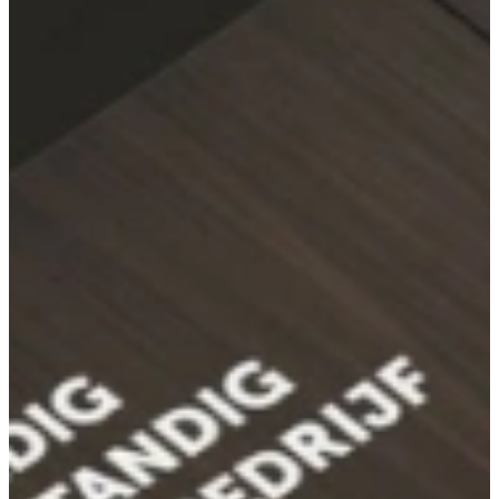
Bekijk alle reviews
Een Burger Keuken voor elk interieur
Burger Küchen kenmerkt zich door een brede en zeer flexibele
collectie. Van landelijk tot modern tot industrieel, voor elk interieur
bestaat er een Burger Keuken.
Dankzij het brede kleurenpalet zijn er vele combinaties te maken
met een Burger. Zo weet u zeker dat uw nieuwe keuken perfect
aansluit bij uw smaak.
In onze inspiratiehoek kunt u op uw gemak zelf samples van de
fronten bekijken, aanraken en combineren. Zo ziet u precies hoe een