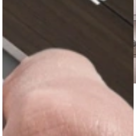
Duitse topkwaliteit met 100 jaar ervaring
Kwaliteit staat bij Burger hoog in het vaandel, en dat is te merken.
Onder andere in het gebruik van hoogwaardige materialen met de
laatste snufjes.
Met meer dan 100 jaar keukenervaring worden Burger Keukens
inmiddels wereldwijd verkocht en gebruikt. Uiteraard enkel via