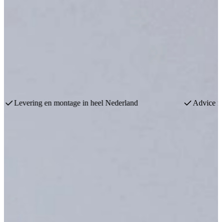
Burger kitchens
Advice from experienced experts
Largest 
Keukenwarenhuis.nl is specialist in Burger Keukens
Uw Burger Keukens leverancier
Keukenwarenhuis.nl is de Nederlandse specialist in Burger Küchen
in alle soorten en maten!
Burger is een Duits Keukenmerk dat bekend staat om goede
kwaliteit, frisse ontwerpen en innovatieve technologie. Hun collectie
is een functionele mix van mooie kleuren en moderne accenten
gebaseerd op de laatste trends. Modern, en toch tijdloos.