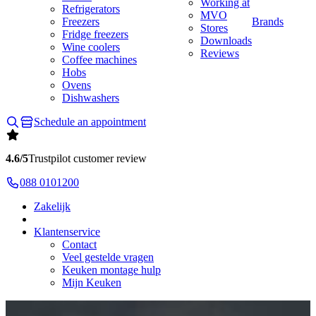
Working at
Refrigerators
MVO
Freezers
Brands
Stores
Fridge freezers
Downloads
Wine coolers
Reviews
Coffee machines
Hobs
Ovens
Dishwashers
Schedule an appointment
4.6/5
Trustpilot customer review
088 0101200
Zakelijk
Klantenservice
Contact
Veel gestelde vragen
Keuken montage hulp
Mijn Keuken