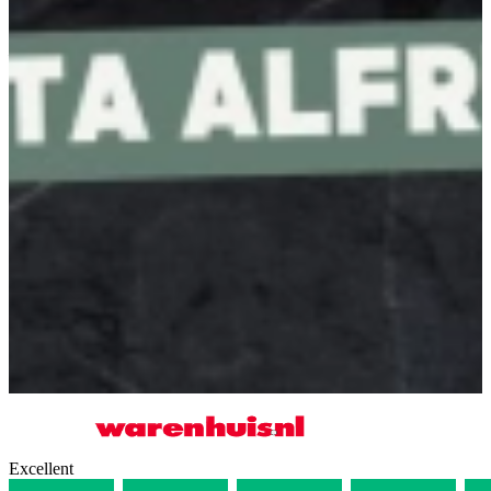
inspiratie showrooms
kun je geheel vrijblijvend inspiratie op komen
doen, je vindt hier bovendien alle keukentrends en keukenstijlen!
Keukenwarenhuis.nl
… daar moet je geweest zijn! Benieuwd naar de
mogelijkheden in jouw keuken? Maak dan
hier
alvast een
vrijblijvende afspraak.
Gerelateerde artikelen
Terug naar overzicht
Geroosterde paprika hummus, burrata pizza en perzik Spritz
cocktail
zalm avocado tartaar, paddenstoelen risotto met pancetta en
strawberry matcha mousse
Bruschetta, Pasta Alfredo en Pistache Tiramisu
Excellent