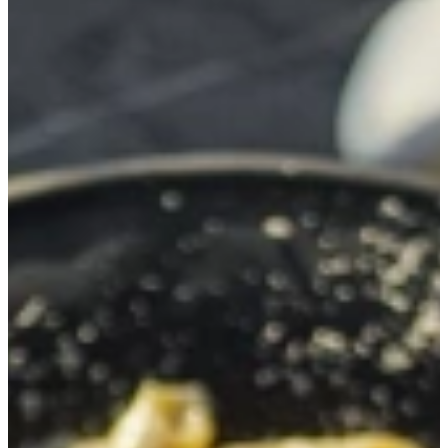
koken. Maak heerlijke romige risotto, tagliatelle met champignon
roomsaus en gepocheerde perzik in Chardonnay met mascarpone.
Chardonnay op tafel: 3 recepten met wijn
erin
Romige Chardonnay-risotto met citroen en peterselie
De Chardonnay geeft deze risotto extra diepte en een licht boterige
smaak. Extra lekker met de citroen en verse peterselie.
Ingrediënten
1 eetlepel olijfolie
1 ui
1 teen knoflook
300 gram risottorijst
1 glas Chardonnay