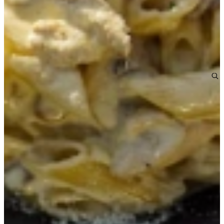
Tijm
Knoflook
250 gram champignons
150 ml chardonnay
200 ml room
Bereiding
Kook de tagliatelle volgens de aanwijzingen op de
verpakking.
Verhit de olie in een pan.
Bak de champignons, tijm en knoflook 5 minuten en blus
af met de chardonnay.
Laat de chardonnay kort inkoken, voeg room toe en laat
zachtjes dikker worden.
Serveer de saus met tagliatelle.
Gepocheerde perziken in Chardonnay met
mascarpone
chique, maar verrassend eenvoudig! De chardonnay maakt de
perziken extra aromatisch.
Ingrediënten