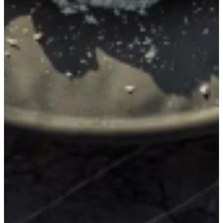
4-6 rijpe perziken
300 ml chardonnay
1 vanillestokje (of 1 theelepel extract)
2-3 eetlepels honing
Schil van een halve citroen (dunne reepjes of rasp)
250 gram mascarpone
Bereiding
Laat de perziken zachtjes pocheren in de chardonnay,
vanille, honing en citroen tot ze glanzen en zacht zijn.
Serveer met de mascarpone.
Welke chardonnay gebruik je om mee te
koken?
Gebruik een droge chardonnay, niet te houtgerijp, maar vooral
eentje die je ook graag drinkt. Goedkoop mag, maar vermijd dan de
zoete wijnen.
Ben je er tijdens het maken van de recepten
achter gekomen dat er
een apparaat niet meer lekker werkt? Of is het misschien nu wel
echt tijd geworden voor die droomkeuken? Wil je nog meer
inspiratie tot je nemen of misschien eens wat advies? In onze