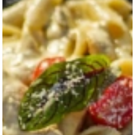
1 liter bouillon
Parmezaanse kaas
Citroenrasp
Verse peterselie
Bereiding
Verhit de olie in een hapjespan.
Fruit de ui en knoflook.
Voeg de risotto toe en blus af met de chardonnay.
Laat inkoken en voeg beetje bij beetje bouillon toe.
Maak de risotto af met Parmezaanse kaas, citroen en
peterselie naar smaak.
Tagliatelle met romige Chardonnaysaus
Chardonnay combineert goed met room, champignons en tijm en de
saus wordt zacht en romig.
Ingrediënten
320 gram tagliatelle
Olie