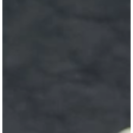
Terug naar overzicht
Chardonnay op tafel: 3 recepten met wijn
erin!
Gepubliceerd op
19 mei 2026
Deel dit artikel
Er zijn van die ingrediënten die een gerecht net wat luxer laten
smaken en Chardonnay is daar één van. Deze zachte, volle witte
wijn is niet alleen lekker om te drinken, maar ook perfect om mee te