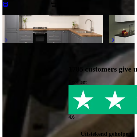
Make an appointment
Discover more kitchens like this
Jubileum Keukendeal 03 Kwartsgrijs Ter Aar
Jubileum Keu
Country Kitchens
Hoogglans
€ 7.995,-
€ 13.795,-
1785
customers give 
Excellent
4.6
Uitstekend geholpen