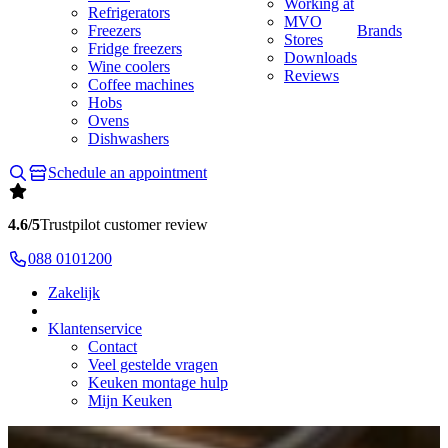
Working at
Refrigerators
MVO
Freezers
Brands
Stores
Fridge freezers
Downloads
Wine coolers
Reviews
Coffee machines
Hobs
Ovens
Dishwashers
Schedule an appointment
4.6/5
Trustpilot customer review
088 0101200
Zakelijk
Klantenservice
Contact
Veel gestelde vragen
Keuken montage hulp
Mijn Keuken