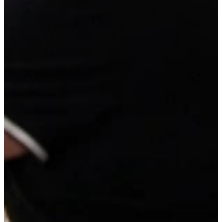
Deze hoog-laag matgrijze rechte keuken met in hoogte verstelbaar
werkblad heeft o.a. hoge kasten, vaatwasser, koelkast, een hoge kast
met combimagnetron.
Afmetingen: 350 cm muurkant. Volledig naar eigen wens aan te
passen tegen meer- of minderprijs. In meerdere kleuren en
uitvoeringen leverbaar.
Super compleet met: luxe apparatuur (inductiekookplaat, vaatwasser,
koelkast, combimagnetron), spoelbak, kraan en montagemiddelen.
Jubileum Keukendeal 10
13.995,-
Make a reservation without obligation
Request a custom quote
Details of this kitchen