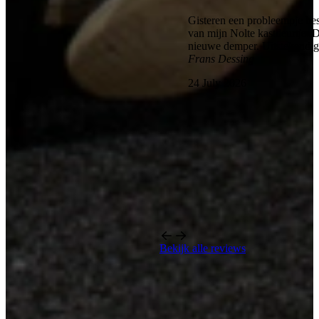
Gisteren een probleempje bes
van mijn Nolte kastdeurtje. 
nieuwe demper. Uitstekend 
Frans Dessing
24 July 2026
Bekijk alle reviews