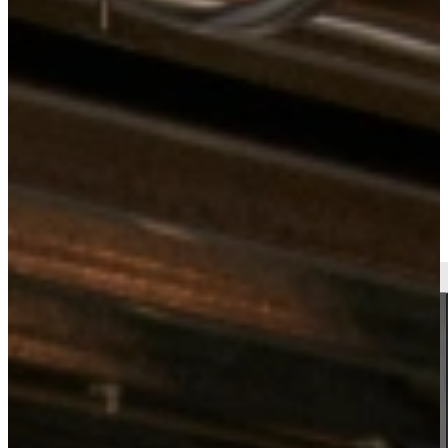
Kitchens
Country Kitchens
Jubileum Keukendeal 10
View all
country kitchens