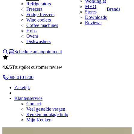
Working at
Refrigerators
MVO
Freezers
Brands
Stores
Fridge freezers
Downloads
Wine coolers
Reviews
Coffee machines
Hobs
Ovens
Dishwashers
Schedule an appointment
4.6/5
Trustpilot customer review
088 0101200
Zakelijk
Klantenservice
Contact
Veel gestelde vragen
Keuken montage hulp
Mijn Keuken