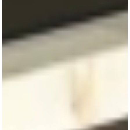
design and quotation to take home! Enjoy a tour of the kitchens that
match your preferences, with detailed advice from our trained
kitchen experts.
Make an appointment
Onze Greeploze showroom keukens
Jubileum Keukendeal 06 Nieuw
Industrieel
€ 11.995,-
Jubileum Keukendeal 06
Industrieel
€ 11.995,-
Jubileum Keukendeal 58
Hoogglans
€ 12.995,-
Sale