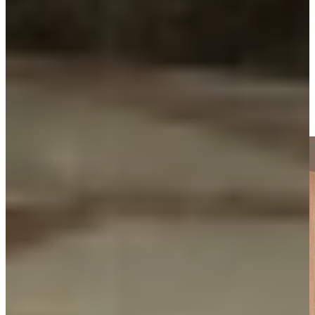
Bij Keukenwarenhuis.nl vind je greeploze keukens in allerlei stijlen,
kleuren en materialen. Van greeploos hoogglans wit tot warme
houtlook fronten met moderne lijnen: onze keukens combineren
tijdloze eenvoud met slimme technieken. Altijd stijlvol, altijd
praktisch en afgestemd op jouw leefstijl.
Wij staan we klaar om met je mee te denken. Niet alleen in
stijlkeuze, maar ook in indeling, gebruiksgemak en afwerking. Zo
creëren we een keuken die er niet alleen goed uitziet, maar ook
perfect werkt.