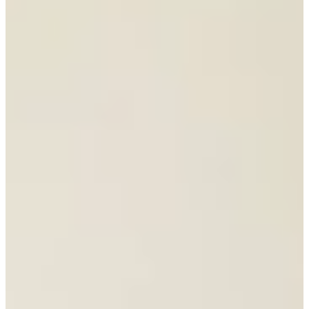
Sale
Jubileum Keukendeal 34
Hoogglans
€ 11.995,-
€ 9.995,-
Direct leverbaar
Jubileum Keukendeal 33
Modern
€ 29.995,-
Jubileum Keukendeal 29
Hout
€ 32.995,-
Jubileum Keukendeal 24
Modern
€ 19.495,-
Jubileum Keukendeal 23