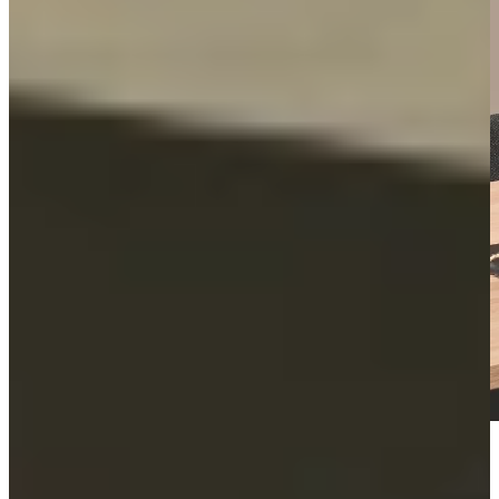
Visit us and explore our showroom
An appointment is always without obligation. You’ll receive the