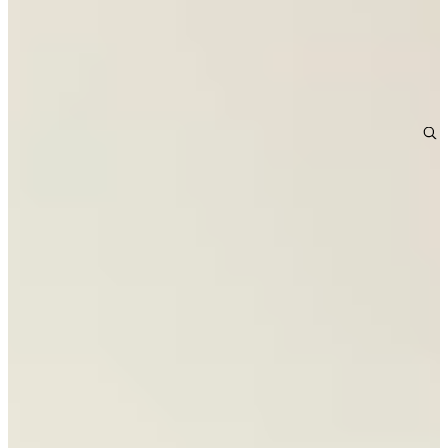
Modern
€ 29.995,-
Jubileum Keukendeal 11
Hout
€ 26.995,-
Jubileum Keukendeal 02
Modern
€ 14.995,-
Sale
Actie Keuken Masha 104
Hoogglans
€ 4.295,-
Direct leverbaar
Sale
Actie Keuken Sem 127
Hoogglans