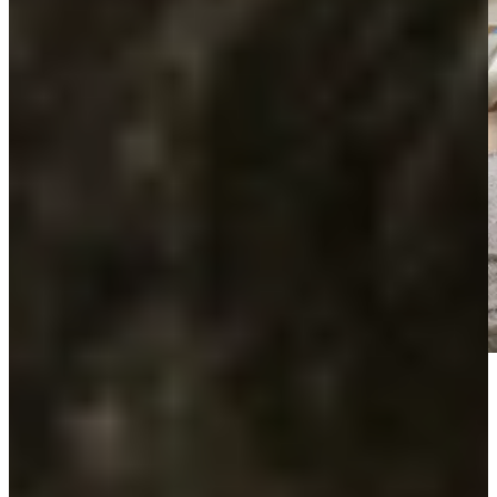
Keukenwarenhuis.nl is de specialist in Greeploze Keukens
Maak een Greeploze keuken naar jouw
zin