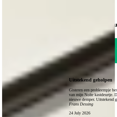
€ 6.295,-
Direct leverbaar
1785
customers give 
Excellent
4.6
Uitstekend geholpen
Gisteren een probleempje bes
van mijn Nolte kastdeurtje. 
nieuwe demper. Uitstekend 
Frans Dessing
24 July 2026