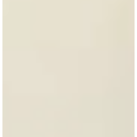
€ 13.795,-
Jubileum Keukendeal 68
Scandinavisch
€ 11.995,-
Sale
Jubileum Keukendeal 48
Industrieel
€ 12.995,-
€ 10.795,-
Jubileum Keukendeal 46
Modern
€ 15.995,-
Jubileum Keukendeal 35
Hoogglans
€ 17.495,-