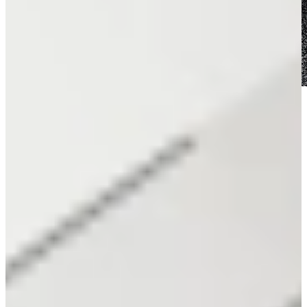
Tips voor jouw Greeploze Keuken
samenstellen
Bij het ontwerpen van een greeploze keuken draait alles om balans
en eenvoud. Kies voor een front in mat of hoogglans, afhankelijk
van de lichtinval en je woonstijl. Licht zorgt voor een ruimtelijk
effect, terwijl donkere tinten luxe en diepte toevoegen.
Een dun werkblad van composiet, keramiek of betonlook versterkt
het strakke karakter. Door apparatuur naadloos in te bouwen en te
kiezen voor push-to-open technieken, blijft het geheel rustgevend en
functioneel.
Indirecte verlichting onder de kasten of boven het werkblad geeft
extra sfeer zonder afbreuk te doen aan het minimalistische ontwerp.
Denk daarnaast aan een neutraal kleurenpalet: Wit, zwart, taupe of