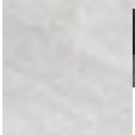
Voor meer inspiratie
Alle blogs
Kijkje in de keuken van Familie Pit
Kijkje in de keuken van Shanta en Bert