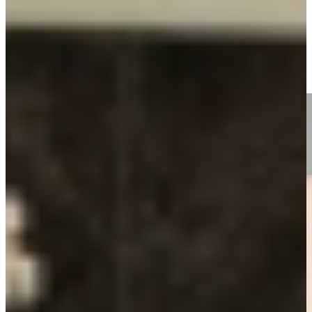
openen, of subtiel geïntegreerde profielen die naadloos in het
ontwerp verdwijnen.
De stijl is bovendien verrassend veelzijdig. In een modern loft voelt
een greeploze keuken zich net zo thuis als in een rustige
gezinswoning. Door te spelen met kleuren en materialen, zoals hout,
beton, wit of zwart, geef je de keuken jouw eigen sfeer.