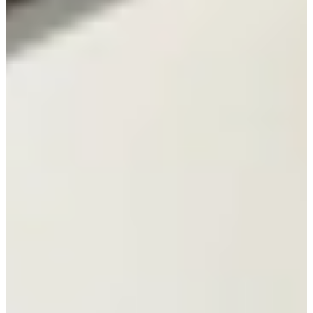
Bekijk alle reviews
Wat is een Greeploze Keuken?
Een greeploze keuken is een moderne keukenstijl waarbij alle
kastjes en lades worden geopend zonder zichtbare grepen. Dit kan
met een tip-on systeem, een geïntegreerde greeplijst of push-to-open
techniek. Het resultaat is een strak, minimalistisch en opgeruimd
geheel.
Deze keukenstijl is zeer geliefd vanwege zijn rustige uitstraling en
het gebruiksgemak. Je ziet greeploze keukens vaak terug in
hoogglans wit of mat zwart, maar ook houtlook, betonlook en