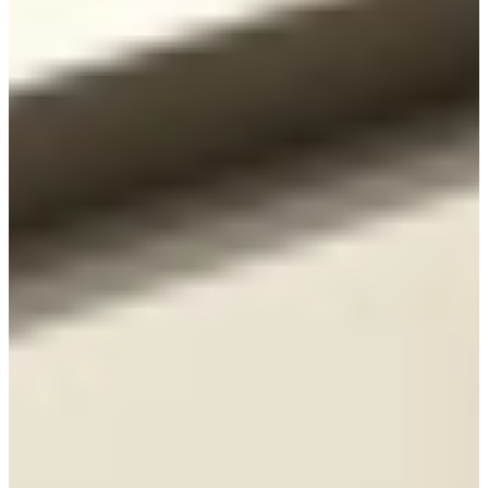
Jubileum Keukendeal 60 Noten Milano
Hout
€ 19.495,-
€ 15.995,-
Jubileum Keukendeal 15
Modern
€ 10.995,-
Jubileum Keukendeal 76
Hoogglans
€ 42.995,-
Jubileum Keukendeal 74
Modern
€ 22.495,-
Jubileum Keukendeal 71
Hoogglans