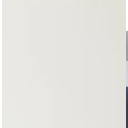
zachte zandtinten zijn populaire keuzes.
De combinatie van minimalistische lijnen, slimme technieken en
moderne materialen maakt van een greeploze keuken een tijdloze
investering, geschikt voor ieder type woning.