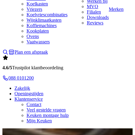
Werken bij
Koelkasten
MVO
Vriezers
Merken
Filialen
Koelvriescombinaties
Downloads
Wijnklimaatkasten
Reviews
Koffiemachines
Kookplaten
Ovens
Vaatwassers
Plan een afspraak
4.6/5
Trustpilot klantbeoordeling
088 0101200
Zakelijk
Openingstijden
Klantenservice
Contact
Veel gestelde vragen
Keuken montage hulp
Mijn Keuken