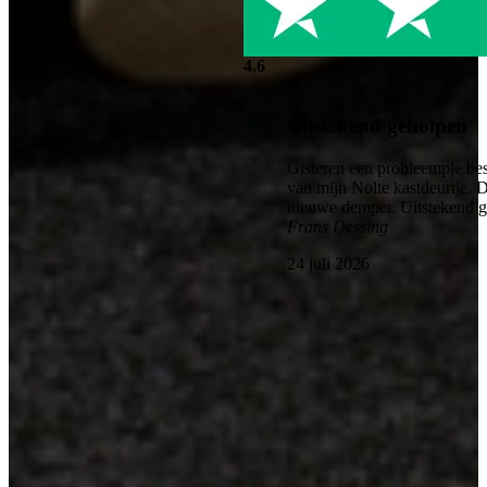
4.6
Uitstekend geholpen
Gisteren een probleempje bes
van mijn Nolte kastdeurtje. 
nieuwe demper. Uitstekend 
Frans Dessing
24 juli 2026