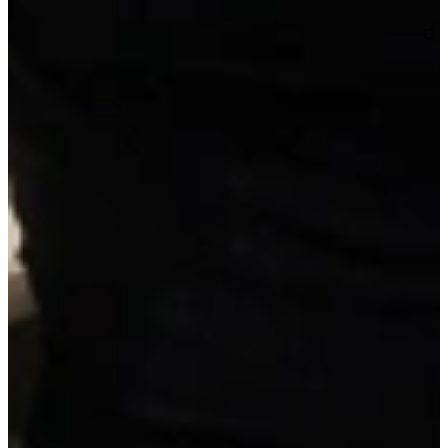
Vraag een geheel vrijblijvende offerte op maat aan!
Maatwerk offerte aanvragen
Duitse A-kwaliteit
, van erkende leveranciers
Reeds voorgemonteerd
, geen bouwpakket
Scherpe prijs
, inclusief werkblad en apparatuur
Details van deze keuken
Brede ladekasten met binnenlade