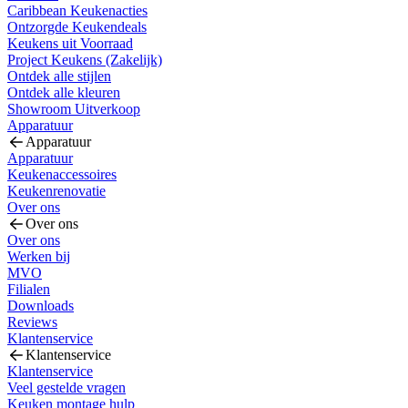
Caribbean Keukenacties
Ontzorgde Keukendeals
Keukens uit Voorraad
Project Keukens (Zakelijk)
Ontdek alle stijlen
Ontdek alle kleuren
Showroom Uitverkoop
Apparatuur
Apparatuur
Apparatuur
Keukenaccessoires
Keukenrenovatie
Over ons
Over ons
Over ons
Werken bij
MVO
Filialen
Downloads
Reviews
Klantenservice
Klantenservice
Klantenservice
Veel gestelde vragen
Keuken montage hulp