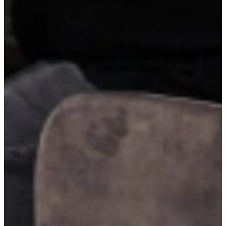
Brede ladekasten met binnenlade bieden extra opbergruimte zonder
in te leveren op overzicht. De verborgen binnenlade is ideaal voor
bestek of keukentools, terwijl de diepe lade daaronder ruimte biedt
voor grotere spullen. Slim, strak en bijzonder functioneel.
Composiet werkblad
Brede ladekasten met binnenlade bieden extra opbergruimte zonder