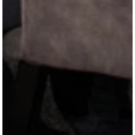
in te leveren op overzicht. De verborgen binnenlade is ideaal voor
bestek of keukentools, terwijl de diepe lade daaronder ruimte biedt
voor grotere spullen. Slim, strak en bijzonder functioneel.
Hoge kastenwand met luxe AEG-apparatuur
Een hoge kastenwand met luxe AEG-apparatuur zorgt voor een
strak en geïntegreerd geheel. De apparaten zijn geplaatst op ideale
werkhoogte en bieden topkwaliteit in gebruiksgemak, prestaties en