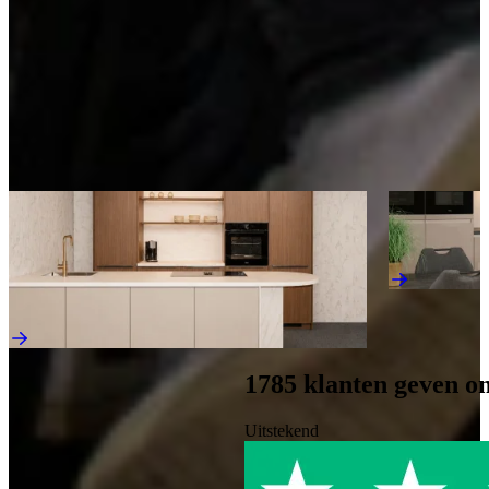
energiezuinigheid. Perfect voor wie houdt van koken met klasse.
Kom langs en bekijk onze mega showrooms!
Een afspraak is altijd vrijblijvend. U krijgt het ontwerp en de offerte
mee naar huis! Rondleiding langs de keukens die aansluiten bij uw
wensen. Met uitgebreid advies van onze opgeleide keuken experts.
Afspraak maken
Ontdek meer keukens als deze
Aanbieding
Jubileum Keu
Jubileum Keukendeal 60 Noten Milano
Hoogglans Ke
Houten Keukens
€ 12.995,-
€ 19.495,-
€ 15.995,-
1785
klanten geven o
Uitstekend