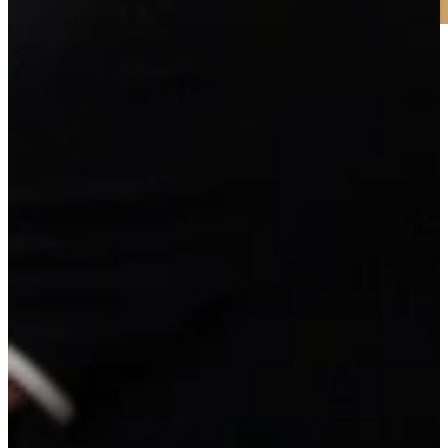
Jubileum Keukendeal 33. Compleet ontzorgde luxe Nolte caramel
en chocolade softmatt eilandkeuken. Inclusief inmeten, leveren en
montage!
Luxe Nolte caramel softmatt eilandkeuken met o.a. landelijke
details, luxe ladekasten met binnenlade, 6 hoge kasten met
ingebouwde luxe AEG apparatuur en meer!
Volledig naar eigen wens aan te passen tegen meer- of minderprijs.
In meerdere kleuren en uitvoeringen mogelijk.
Muurzijde 429 x 279 cm. Eiland 117 x 280 cm.
Jubileum Keukendeal 33
29.995,-
super compleet
Vrijblijvend reserveren
Na de reservering nemen wij contact met je op om de
mogelijkheden te bespreken.
Je koopt nog niets!
Niet helemaal zeker over de maat of kleur?