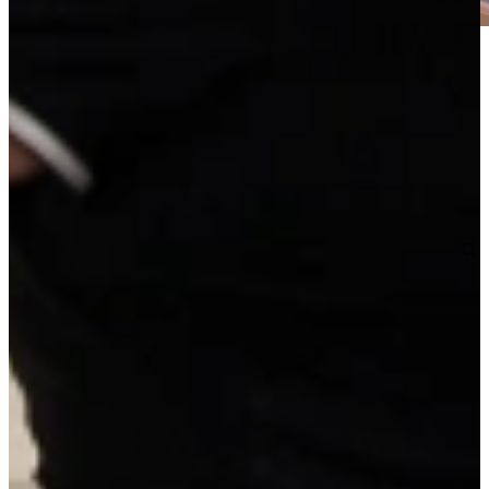
Jubileum Keukendeal 24. Luxe koraalroze keuken met kookeiland.
Deze complete en ontzorgde luxe eilandkeuken is inclusief inmeten,
leveren en montage.
Deze luxe keuken met keuken eiland heeft o.a. een marmerlook
achterwand met bijpassend aanrechtblad, LED-verlichting in de
greeplijsten, luxe ladekasten en 5 hoge kasten met ingebouwde luxe
apparatuur.
Afmetingen: 366 cm muurkant, 117 cm bij 268 cm eiland. Volledig
naar eigen wens aan te passen tegen meer- of minderprijs. In
meerdere kleuren en uitvoeringen leverbaar.
Super compleet met: luxe apparatuur (inductiekookplaat met
recirculatie afzuigkap, vaatwasser, koelvriescombinatie, combi
oven), spoelbak, kraan en montagemiddelen.
Jubileum Keukendeal 24
19.495,-
Make a reservation without obligation
Request a custom quote
Details of this kitchen