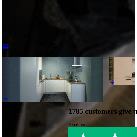
Visit us and explore our showroom
An appointment is always without obligation. You’ll receive the
design and quotation to take home! Enjoy a tour of the kitchens that
match your preferences, with detailed advice from our trained
kitchen experts.
Make an appointment
Discover more kitchens like this
Sale
Jubileum Keu
Jubileum Keukendeal 64
Modern
Modern
€ 7.495,-
€ 13.495,-
€ 9.995,-
1785
customers give 
Excellent