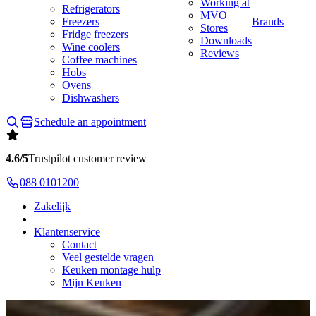
Working at
Refrigerators
MVO
Freezers
Brands
Stores
Fridge freezers
Downloads
Wine coolers
Reviews
Coffee machines
Hobs
Ovens
Dishwashers
Schedule an appointment
4.6/5
Trustpilot customer review
088 0101200
Zakelijk
Klantenservice
Contact
Veel gestelde vragen
Keuken montage hulp
Mijn Keuken