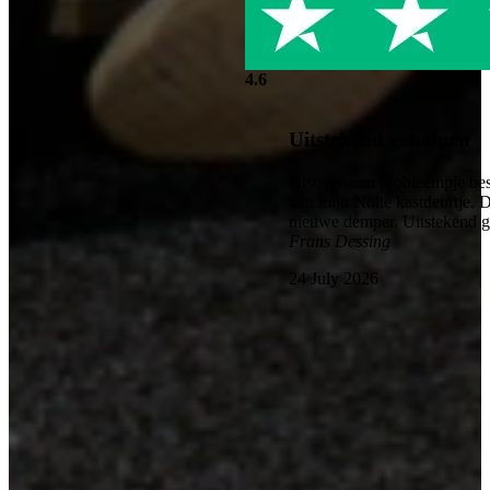
4.6
Uitstekend geholpen
Gisteren een probleempje bes
van mijn Nolte kastdeurtje. 
nieuwe demper. Uitstekend 
Frans Dessing
24 July 2026