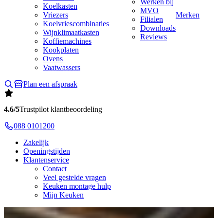
Werken bij
Koelkasten
MVO
Vriezers
Merken
Filialen
Koelvriescombinaties
Downloads
Wijnklimaatkasten
Reviews
Koffiemachines
Kookplaten
Ovens
Vaatwassers
Plan een afspraak
4.6/5
Trustpilot klantbeoordeling
088 0101200
Zakelijk
Openingstijden
Klantenservice
Contact
Veel gestelde vragen
Keuken montage hulp
Mijn Keuken