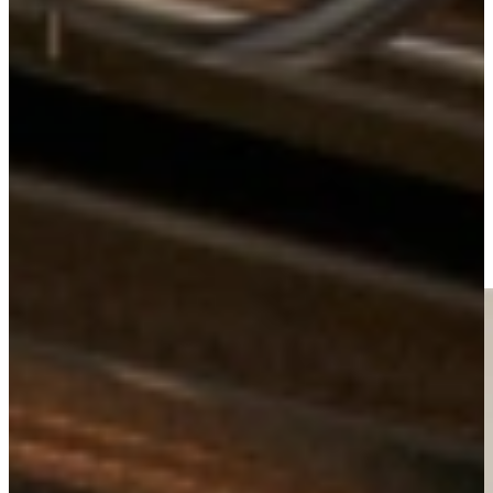
Keukens
Luxe Keukens
Jubileum Keukendeal 16
Bekijk alle
luxe keukens