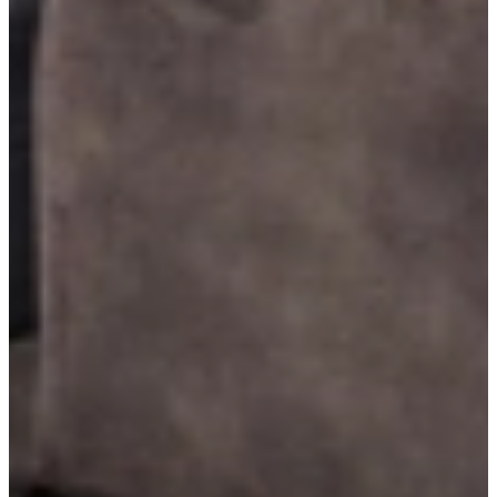
Bar/schiereiland aan de keuken
Een bar of schiereiland aan de keuken creëert een gezellige plek om
te zitten, eten of borrelen. Het vormt een natuurlijke verbinding
tussen koken en leven, en biedt extra werk- én opbergruimte. Ideaal
voor een open en uitnodigende keukenindeling.