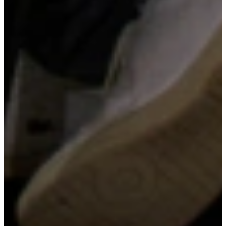
Composiet werkblad
Een composiet werkblad is bijzonder sterk en krasbestendig,
waardoor het ideaal is voor intensief keukengebruik. Het materiaal is
onderhoudsarm en heeft een dichte structuur. Bovendien is
composiet verkrijgbaar in diverse kleuren en structuren, wat het
perfect maakt voor elke keukenstijl.
Kom langs en bekijk onze mega showrooms!
Een afspraak is altijd vrijblijvend. U krijgt het ontwerp en de offerte
mee naar huis! Rondleiding langs de keukens die aansluiten bij uw
wensen. Met uitgebreid advies van onze opgeleide keuken experts.
Afspraak maken