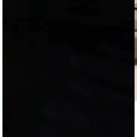
Jubileum Keukendeal 16. Compleet ontzorgde Nolte sahara taupe
U-keuken met bar Inclusief inmeten, leveren en montage!
Prachtige U-keuken met o.a. 2 brede luxe ladekasten, 2 luxe
LeMans hoekkasten en een prachtig stenen aanrechtblad met bar.
Volledig naar eigen wens aan te passen tegen meer- of minderprijs.