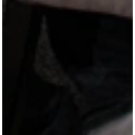
LeMans hoekkast
Een LeMans hoekkast maakt slim gebruik van de hoekruimte door
middel van uittrekbare en draaibare plateaus die volledig naar buiten
komen. Hierdoor heb je makkelijk toegang tot pannen en
keukengerei zonder diep in de kast te hoeven reiken.