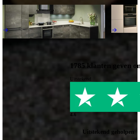
Ontdek meer keukens als deze
Jubileum Keukendeal 78
Jubileum Keu
Industriële Keukens
Hoogglans Ke
€ 16.995,-
€ 17.495,-
Direct leverbaar
1785
klanten geven o
Uitstekend
4.6
Uitstekend geholpen