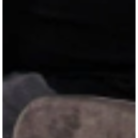
Afmetingen keuken: Werkhoogte 94 cm. Barhoogte 113 cm. Van
links naar rechts: 307 x 314 x 187 cm
Jubileum Keukendeal 16
18.495,-
super compleet
Vrijblijvend reserveren
Na de reservering nemen wij contact met je op om de
mogelijkheden te bespreken.
Je koopt nog niets!
Niet helemaal zeker over de maat of kleur?
Vraag een geheel vrijblijvende offerte op maat aan!
Maatwerk offerte aanvragen
Duitse A-kwaliteit
, van erkende leveranciers
Reeds voorgemonteerd
, geen bouwpakket
Scherpe prijs
, inclusief werkblad en apparatuur
Details van deze keuken