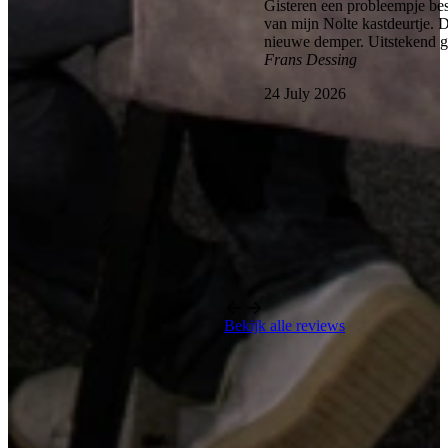
Gisteren een probleempje bes
van mijn Nolte kastdeurtje. 
nieuwe demper. Uitstekend 
Frans Dessing
24 July 2026
Bekijk alle reviews