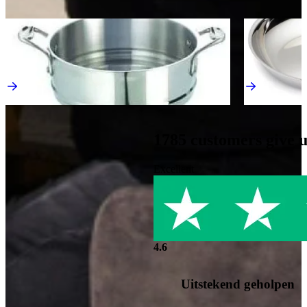
Discover more kitchens like this
Sale
Sale
Stoominzet voor Tri ply pannen – 20, 22 en 24 cm
Tri-Ply Koek
Inductie Pannen
Inductie Pann
€ 40,-
€ 49,-
Direct leverbaar
Direct leverba
1785
customers give 
Excellent
4.6
Uitstekend geholpen