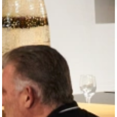
Mooie tri Ply Sauspan met garde.Tri-Ply pannen zijn gemaakt voor
de liefhebber, Tri-Ply pannen, de naam zegt het al, bestaan uit drie
lagen metalen welke hierdoor de warmte van de kookplaat
ongelofelijk goed geleiden.
Bovenzijde 20,5 cm., Kookdiameter 14,5 cm., Hoogte 7,5 cm.
De Tri-Ply pannen geleiden dermate goed dat de pan gelijkmatig
warm wordt, en niet alleen de bodem, juist ook de zijkanten van de
Tri-Ply pan. Hierdoor hoeft u veel minder te roeren en koekt het veel
minder snel aan.
Extra gegevens over Tri-Ply pannen: * Tri-Ply pannen hebben drie
lagen, buiten en binnenzijde hoogwaardig 18/10 roestvrijstaal, en
daartussenin supergeleidend alluminium. * Tri-Ply pannen hebben
een unieke warmteverdeling, besparen hierdoor kooktijd en energie,
en bakt hierdoor veel minder snel aan. * Tri-Ply pannen roesten niet,