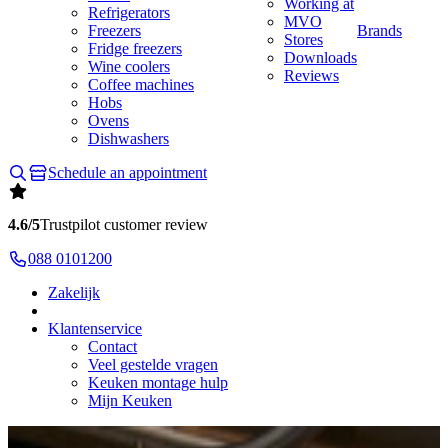
Working at
Refrigerators
MVO
Freezers
Brands
Stores
Fridge freezers
Downloads
Wine coolers
Reviews
Coffee machines
Hobs
Ovens
Dishwashers
Schedule an appointment
4.6/5
Trustpilot customer review
088 0101200
Zakelijk
Klantenservice
Contact
Veel gestelde vragen
Keuken montage hulp
Mijn Keuken