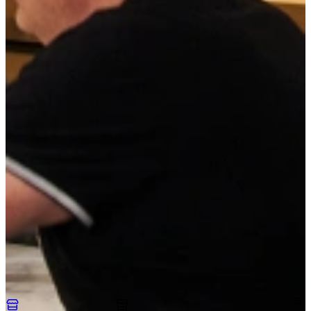
ook niet in de vaatwasser! De pannen en deksels druipen prima af in
de vaatwasser. * Tri-Ply pannen bodems blijven mooi vlak ook na
tientallen jaren gebruik. * Tri-Ply pannen zijn ontwikkeld voor
proffessionele koks en kokkinnen! * Tri-Ply pannen hebben
ergonomische en geisoleerde hadvaten en grepen. * Tri-Ply pannen
zijn vrijwel trillingsvrij bij het koken. * Tri-Ply pannen hebben
afgeronde binnenhoeken, eenvoudig met roeren. * Tri-Ply pannen
met schaal aanduiding aan de binnenzijde. * Tri-Ply pannen hebben
10 jaar garantie op fabrieksfouten bij normaal gebruik.
Tri-Ply Sauspan met garde
Delivery time:
Order today, delivered tomorrow
59,-
Make a reservation without obligation
Request a custom quote
Visit us and explore our showroom
An appointment is always without obligation. You’ll receive the
design and quotation to take home! Enjoy a tour of the kitchens that
match your preferences, with detailed advice from our trained
kitchen experts.
Make an appointment