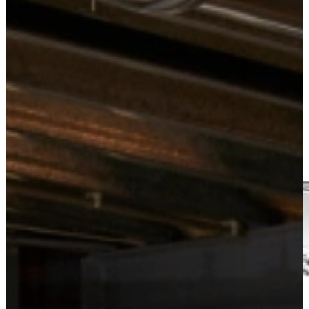
Keukens
Inductie Pannen
Tri-Ply Kookpan 16 cm
Bekijk alle
inductie pannen