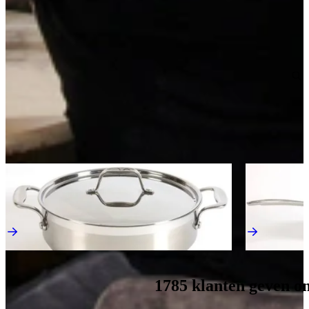
Maatwerk offerte aanvragen
Duitse A-kwaliteit
, van erkende leveranciers
Reeds voorgemonteerd
, geen bouwpakket
Scherpe prijs
, inclusief werkblad en apparatuur
Kom langs en bekijk onze mega showrooms!
Een afspraak is altijd vrijblijvend. U krijgt het ontwerp en de offerte
mee naar huis! Rondleiding langs de keukens die aansluiten bij uw
wensen. Met uitgebreid advies van onze opgeleide keuken experts.
Afspraak maken
Ontdek meer keukens als deze
Aanbieding
Aanbieding
Tri-Ply Hapjespan/Braadpan 24 cm
Tri-Ply Wokpa
Inductie Pannen
Inductie Pann
€ 84,-
€ 89,-
Direct leverbaar
Direct leverba
1785
klanten geven o