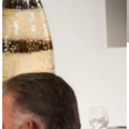
Mooie Tri Ply Kookpan van 16 cm. Tri-Ply pannen zijn gemaakt
voor de liefhebber, Tri-Ply pannen, de naam zegt het al, bestaan uit
drie lagen metalen welke hierdoor de warmte van de kookplaat
ongelofelijk goed geleiden.
Bovenzijde 17,5 cm., Kookdiameter 15 cm., Hoogte 8,5 cm.
(zonder de deksel gemeten)
De Tri-Ply pannen geleiden dermate goed dat de pan gelijkmatig
warm wordt, en niet alleen de bodem, juist ook de zijkanten van de
Tri-Ply pan. Hierdoor hoeft u veel minder te roeren en koekt het veel
minder snel aan.
Extra gegevens over Tri-Ply pannen:
* Tri-Ply pannen hebben
drie lagen, buiten en binnenzijde hoogwaardig 18/10 roestvrijstaal,
en daartussenin supergeleidend alluminium. * Tri-Ply pannen
hebben een unieke warmteverdeling, besparen hierdoor kooktijd en