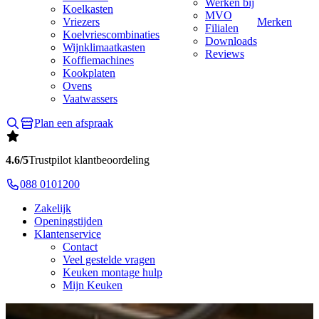
Werken bij
Koelkasten
MVO
Vriezers
Merken
Filialen
Koelvriescombinaties
Downloads
Wijnklimaatkasten
Reviews
Koffiemachines
Kookplaten
Ovens
Vaatwassers
Plan een afspraak
4.6/5
Trustpilot klantbeoordeling
088 0101200
Zakelijk
Openingstijden
Klantenservice
Contact
Veel gestelde vragen
Keuken montage hulp
Mijn Keuken