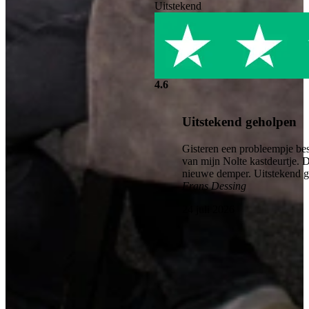
Uitstekend
4.6
Uitstekend geholpen
Gisteren een probleempje bes
van mijn Nolte kastdeurtje. 
nieuwe demper. Uitstekend 
Frans Dessing
24 juli 2026