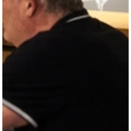
energie, en bakt hierdoor veel minder snel aan. * Tri-Ply pannen
roesten niet, ook niet in de vaatwasser! De pannen en deksels
druipen prima af in de vaatwasser. * Tri-Ply pannen bodems blijven
mooi vlak ook na tientallen jaren gebruik. * Tri-Ply pannen zijn
ontwikkeld voor proffessionele koks en kokkinnen! * Tri-Ply
pannen hebben ergonomische en geisoleerde hadvaten en grepen. *
Tri-Ply pannen zijn vrijwel trillingsvrij bij het koken. * Tri-Ply
pannen hebben afgeronde binnenhoeken, eenvoudig met roeren. *
Tri-Ply pannen met schaal aanduiding aan de binnenzijde. * Tri-Ply
pannen hebben 10 jaar garantie op fabrieksfouten bij normaal
gebruik.
Tri-Ply Kookpan 16 cm
Levertijd:
Vandaag besteld, morgen in huis
59,-
super compleet
Vrijblijvend reserveren
Na de reservering nemen wij contact met je op om de
mogelijkheden te bespreken.
Je koopt nog niets!
Niet helemaal zeker over de maat of kleur?
Vraag een geheel vrijblijvende offerte op maat aan!