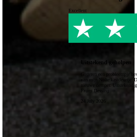
Excellent
4.6
Uitstekend geholpen
Gisteren een probleempje bes
van mijn Nolte kastdeurtje. 
nieuwe demper. Uitstekend 
Frans Dessing
24 July 2026