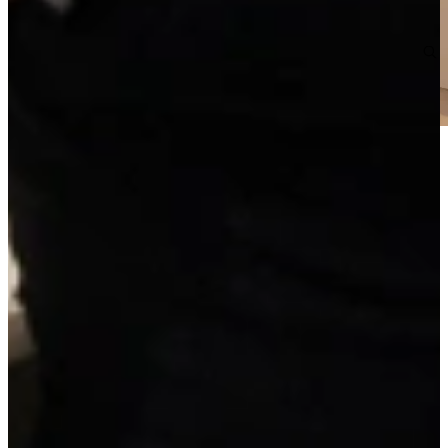
Jubileum Keukendeal 58. Compleet ontzorgde greeploze hoogglans
greige hoekkeuken. Inclusief inmeten, leveren en montage!
Hoekkeuken met o.a. dimbare LED-verlichting onder de
vouwklepkasten, twee halfhoge kasten en luxe ladekasten.
Volledig naar eigen wens aan te passen tegen meer- of minderprijs.
Linkerzijde 310 cm. Rechterzijde 330 cm.
Jubileum Keukendeal 58
12.995,-
Make a reservation without obligation
Request a custom quote
Details of this kitchen