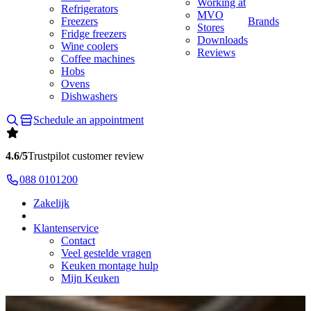
Working at
Refrigerators
MVO
Freezers
Brands
Stores
Fridge freezers
Downloads
Wine coolers
Reviews
Coffee machines
Hobs
Ovens
Dishwashers
Schedule an appointment
4.6/5
Trustpilot customer review
088 0101200
Zakelijk
Klantenservice
Contact
Veel gestelde vragen
Keuken montage hulp
Mijn Keuken