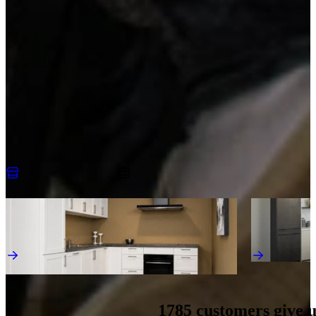
Marmerlook werkblad
Visit us and explore our showroom
An appointment is always without obligation. You’ll receive the
design and quotation to take home! Enjoy a tour of the kitchens that
match your preferences, with detailed advice from our trained
kitchen experts.
Make an appointment
Discover more kitchens like this
Jubileum Keukendeal 77
Jubileum Keu
Country Kitchens
Hout
€ 8.995,-
€ 32.995,-
Direct leverbaar
1785
customers give 