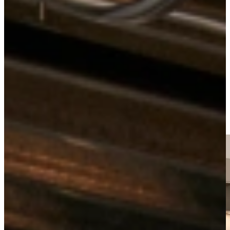
Kitchens
Hoogglans
Jubileum Keukendeal 58
View all