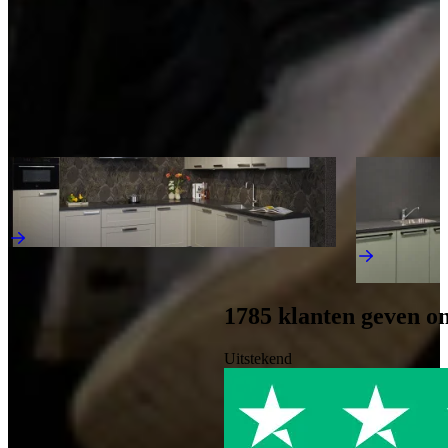
Kom langs en bekijk onze mega showrooms!
Een afspraak is altijd vrijblijvend. U krijgt het ontwerp en de offerte
mee naar huis! Rondleiding langs de keukens die aansluiten bij uw
wensen. Met uitgebreid advies van onze opgeleide keuken experts.
Afspraak maken
Ontdek meer keukens als deze
Jubileum Keukendeal 63
Aanbieding
Landelijke Keukens
Actie Keuken 
Actiekeukens
€ 12.795,-
€ 5.995,-
Direct leverba
1785
klanten geven o
Uitstekend