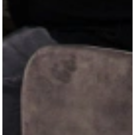
Brede ladekasten met binnenlade bieden extra opbergruimte zonder
in te leveren op overzicht. De verborgen binnenlade is ideaal voor
bestek of keukentools, terwijl de diepe lade daaronder ruimte biedt
voor grotere spullen. Slim, strak en bijzonder functioneel.
Dubbele bovenkasten
Dubbele bovenkasten bieden extra veel opbergruimte zonder in te
leveren op stijl. Door hun verhoogde indeling benut je de ruimte tot