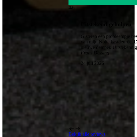
4.6
Uitstekend geholpen
Gisteren een probleempje bes
van mijn Nolte kastdeurtje. 
nieuwe demper. Uitstekend 
Frans Dessing
24 juli 2026
Bekijk alle reviews