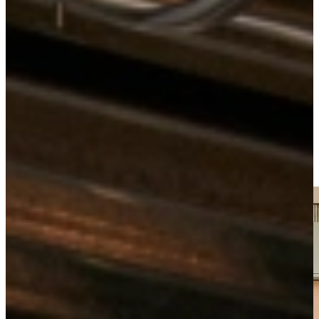
Keukens
Scandinavische Keukens
Jubileum Keukendeal 99
Bekijk alle
scandinavische keukens