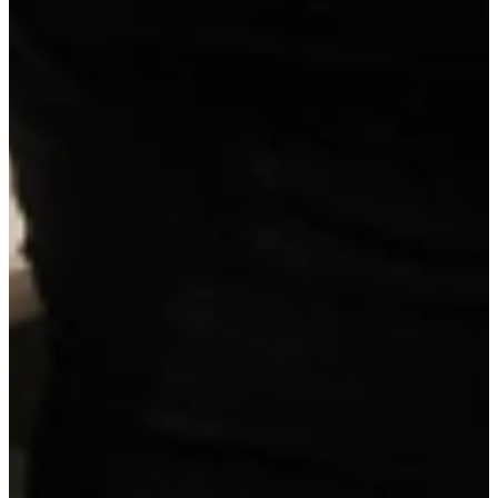
Maatwerk offerte aanvragen
Duitse A-kwaliteit
, van erkende leveranciers
Reeds voorgemonteerd
, geen bouwpakket
Scherpe prijs
, inclusief werkblad en apparatuur
Details van deze keuken
Brede ladekasten met binnenlade