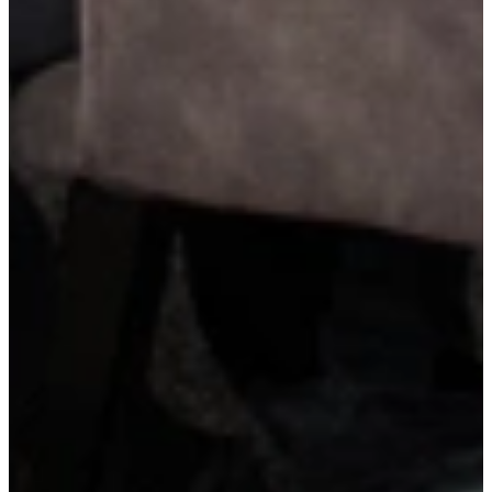
aan het plafond, terwijl je keuken een robuuste en symmetrische
uitstraling krijgt. Ideaal voor wie graag alles netjes opbergt.
RVS-handgrepen
RVS-handgrepen geven je keuken een strakke en tijdloze uitstraling.
Ze zijn slijtvast, hygiënisch en passen perfect bij zowel moderne als
industriële keukens. Dankzij hun stevige grip zijn ze bovendien
bijzonder praktisch in dagelijks gebruik.