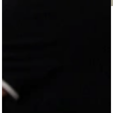
Jubileum Keukendeal 99. Compleet ontzorgde saliegroene rechte
keuken. Inclusief inmeten, leveren en montage!
Rechte keuken met o.a. LED-verlichting onder de vouwklepkasten,
luxe ladekasten, combi oven, koelvriescombinatie,
inductiekookplaat, spoelbak, vaatwasser, kraan en montage
materiaal.
Volledig naar eigen wens aan te passen tegen meer- of minderprijs.
Afmetingen: Werkhoogte 96 cm. 360 cm breed.
Jubileum Keukendeal 99
9.995,-
super compleet
Vrijblijvend reserveren
Na de reservering nemen wij contact met je op om de
mogelijkheden te bespreken.
Je koopt nog niets!
Niet helemaal zeker over de maat of kleur?
Vraag een geheel vrijblijvende offerte op maat aan!