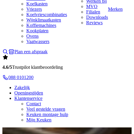
Werken bij
Koelkasten
MVO
Vriezers
Merken
Filialen
Koelvriescombinaties
Downloads
Wijnklimaatkasten
Reviews
Koffiemachines
Kookplaten
Ovens
Vaatwassers
Plan een afspraak
4.6/5
Trustpilot klantbeoordeling
088 0101200
Zakelijk
Openingstijden
Klantenservice
Contact
Veel gestelde vragen
Keuken montage hulp
Mijn Keuken