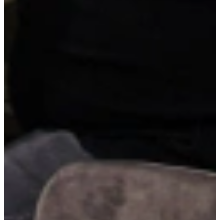
Carrouselkast
Een carrouselkast maakt efficiënt gebruik van hoeken die anders
lastig te bereiken zijn. Dankzij het draai-mechanisme kun je de hele
inhoud eenvoudig naar voren halen, zonder te bukken of te graaien.
Praktisch én ruimtebesparend.