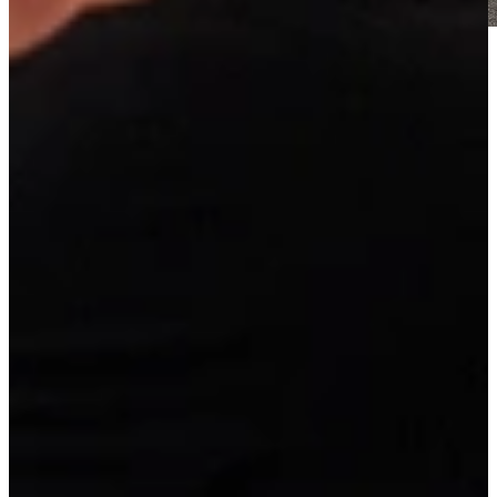
Actie Keuken Fajah Hoek 134 is een mooie mat zwarte hoekkeuken
model Touch Black. Deze deurfronten voelen fluweelzacht aan.
Deze keuken is semi greeploos, met o.a. 2 luxe ladekasten met extra
binnenlade, handige carrouselkast en extra hoge kasten voor extra
opbergruimte.
Deze keuken is direct uit voorraad leverbaar, maar kan volledig
tegen meer- of minderprijs worden aangepast aan uw ruimte en
wensen. De opstelling kan worden gespiegeld, kastmaten kunnen
worden gewijzigd en u kunt kiezen uit verschillende werkbladen en
apparatuur. Zo profiteert u van de snelheid van voorraad én de
vrijheid van maatwerk.
Linkerzijde 330 cm. Rechterzijde 242 cm.
Deze keuken is super compleet met apparatuur, inclusief 5 jaar
garantie: Oven, gaskookplaat, vaatwasser, brede blokschouw,
koelkast/vriezer, aanrechtblad, spoelbak, kraan en montagemiddelen.
Actie Keuken Fajah Hoek 134
Levertijd:
Vandaag besteld, morgen in huis