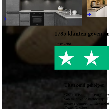
Actie Keuken Evy 114
Scandinavisc
Industriële Keukens
€ 11.995,-
€ 4.995,-
Direct leverbaar
1785
klanten geven o
Uitstekend
4.6
Uitstekend geholpen
Gisteren een probleempje bes
van mijn Nolte kastdeurtje. 
nieuwe demper. Uitstekend 
Frans Dessing