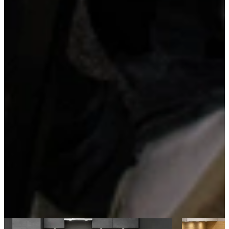
Steenlook werkblad
Een steenlook werkblad combineert de robuuste uitstraling van
natuursteen met de voordelen van modern materiaal. Het is sterk,
onderhoudsvriendelijk en verkrijgbaar in diverse tinten en
structuren. Een stijlvolle keuze voor een keuken met karakter.
Kom langs en bekijk onze mega showrooms!
Een afspraak is altijd vrijblijvend. U krijgt het ontwerp en de offerte
mee naar huis! Rondleiding langs de keukens die aansluiten bij uw
wensen. Met uitgebreid advies van onze opgeleide keuken experts.
Afspraak maken
Ontdek meer keukens als deze
Aanbieding
Jubileum Keu