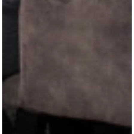
Greeploze bovenkasten
Greeploze bovenkasten zorgen voor een strak en minimalistisch
geheel. Dankzij push-to-open of greeplijstsystemen openen ze
moeiteloos, zonder zichtbare handgrepen. Ideaal voor een rustige,
moderne uitstraling in je keuken.