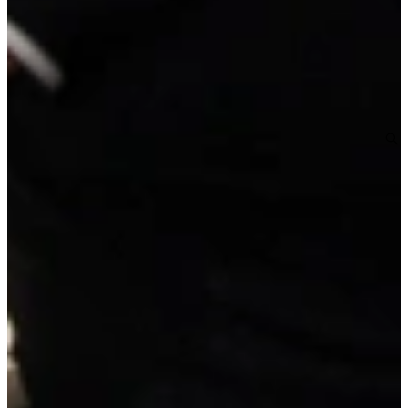
6.295,-
super compleet
Extra opties
Wis alle opties
Pimppakketten
Geen pimppakketten
Kookplaat
Inductiekookplaat
Vrijblijvend reserveren
Na de reservering nemen wij contact met je op om de
mogelijkheden te bespreken.
Je koopt nog niets!
Niet helemaal zeker over de maat of kleur?
Vraag een geheel vrijblijvende offerte op maat aan!
Maatwerk offerte aanvragen
Duitse A-kwaliteit
, van erkende leveranciers
Reeds voorgemonteerd
, geen bouwpakket
Scherpe prijs
, inclusief werkblad en apparatuur
Details van deze keuken