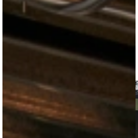
Keukens
Actiekeukens
Actie Keuken Fajah Hoek 134
Bekijk alle
keukens uit voorraad