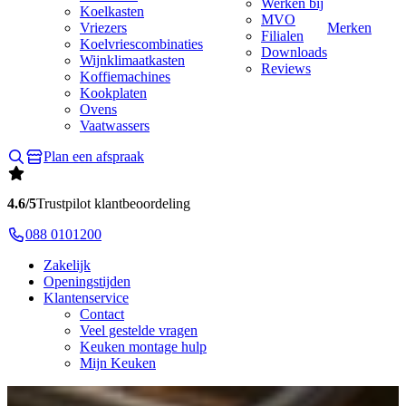
Werken bij
Koelkasten
MVO
Vriezers
Merken
Filialen
Koelvriescombinaties
Downloads
Wijnklimaatkasten
Reviews
Koffiemachines
Kookplaten
Ovens
Vaatwassers
Plan een afspraak
4.6/5
Trustpilot klantbeoordeling
088 0101200
Zakelijk
Openingstijden
Klantenservice
Contact
Veel gestelde vragen
Keuken montage hulp
Mijn Keuken