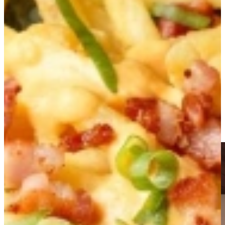
Op onze blog vind je alles, van de nieuwste
keukentrends en
stijlinspiratie
tot
praktische tips, slimme innovaties
en
heerlijke
recepten
om in jouw keuken uit te proberen.
Of je nu op zoek bent naar ideeën voor een nieuwe keuken, meer
wilt weten over materialen en stijlen of gewoon zin hebt om lekker
te koken:
hier ontdek je alles wat met de keuken te maken heeft.
Blader door onze inspiratieblogs, ontdek de mooiste keukenstijlen
van dit moment of lees mee met onze
Kijkje in de Keuken
-
verhalen
bij échte klanten. Zo krijg je een goed beeld van wat er allemaal
mogelijk is én hoe jouw droomkeuken werkelijkheid kan worden.
Keukenwarenhuis.nl… daar moet je geweest zijn!