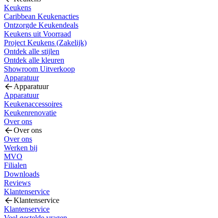
Keukens
Caribbean Keukenacties
Ontzorgde Keukendeals
Keukens uit Voorraad
Project Keukens (Zakelijk)
Ontdek alle stijlen
Ontdek alle kleuren
Showroom Uitverkoop
Apparatuur
Apparatuur
Apparatuur
Keukenaccessoires
Keukenrenovatie
Over ons
Over ons
Over ons
Werken bij
MVO
Filialen
Downloads
Reviews
Klantenservice
Klantenservice
Klantenservice
Veel gestelde vragen