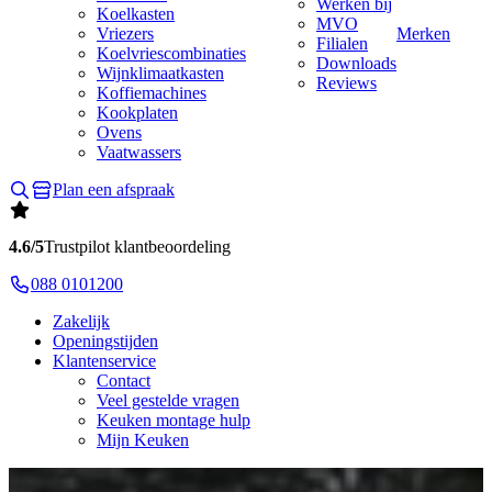
Werken bij
Koelkasten
MVO
Vriezers
Merken
Filialen
Koelvriescombinaties
Downloads
Wijnklimaatkasten
Reviews
Koffiemachines
Kookplaten
Ovens
Vaatwassers
Plan een afspraak
4.6/5
Trustpilot klantbeoordeling
088 0101200
Zakelijk
Openingstijden
Klantenservice
Contact
Veel gestelde vragen
Keuken montage hulp
Mijn Keuken