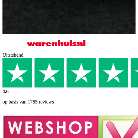
3 x Zomerse fastfood recepten
6
van 159 zichtbaar
Meer laden
Uitstekend
4.6
op basis van 1785 reviews