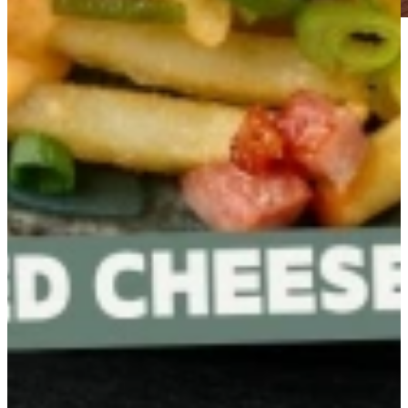
Schrijf je in op onze maandelijkse
Inspiratie nieuwsbrief
Een echte must-follow voor elke interieur liefhebber. Wij voorzien in
de laatste trends, tips & tricks. Daarbij volgen ook echte verhalen
van keukenkopers. Waar halen zij hun inspiratie vandaan, vanwaar
wordt welke keuze gemaakt.
Watermeloen carpaccio bonbon, citroen-knoflookgarnalen &
watermeloen granita
Keukenverlichting: zo kies je de juiste verlichting voor de
keuken
Bruschetta met burrata, lasgne met ricotta en no bake
limoncello cheesecake
3 x Ananas in de hoofdrol
Wat kun je doen met dode hoeken in de keuken? 5 slimme tips
voor extra opbergruimte