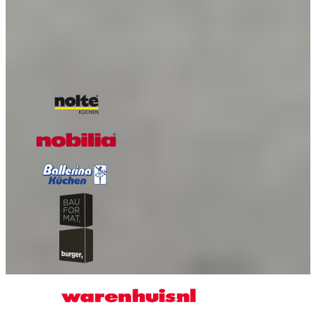
Met spoed een nieuwe keuken nodig? - Keukens binnen 7
dagen!
Onze A-kwaliteit merken