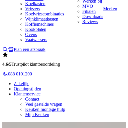
Werken bij
Koelkasten
MVO
Vriezers
Merken
Filialen
Koelvriescombinaties
Downloads
Wijnklimaatkasten
Reviews
Koffiemachines
Kookplaten
Ovens
Vaatwassers
Plan een afspraak
4.6/5
Trustpilot klantbeoordeling
088 0101200
Zakelijk
Openingstijden
Klantenservice
Contact
Veel gestelde vragen
Keuken montage hulp
Mijn Keuken