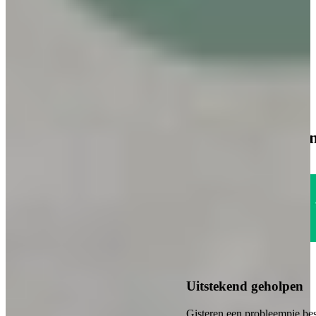
inspiratie!
Boordevol inspiratie, landelijke keukens, trends en praktische tips
van Keukenwarenhuis.nl
Over de kracht van onze Keukenwarenhuis.nl Familie!
Iedere week kans op een gratis messenset!
Inclusief vele lezers aanbiedingen!
Magazine aanvragen
1785
klanten geven o
Uitstekend
4.6
Uitstekend geholpen
Gisteren een probleempje bes