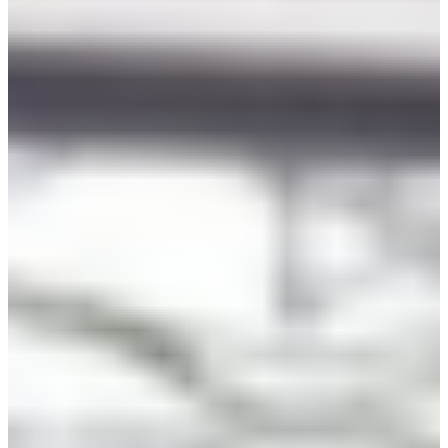
voorraad.
Voorraad prijslijst
Maten van keukenkastjes
Keuken onderkasten
Keukenkasten voor onder zijn op voorraad in de breedte
maten van 30, 45, 60 en 90 cm.
Keuken hoekkasten
Keukenkasten voor in de hoek zijn leverbaar met speciale Le
Mans draaiplateaus. Deze hebben een stelmaat van 110-118
cm x 65 cm.