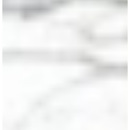
Carroussel keukenkasten voor in de hoek zijn 90×90 cm.
Keuken ladekasten
Keukenkasten voor onder / keuken onderkasten zijn ook als
keukenladenkast leverbaar.
Hoge kasten voor de keuken
Hoge keukenkasten zijn leverbaar in verschillende keukenkast
hoogtes.
Aan te passen aan de bovenkasten.
Leverbaar voor inbouw koelkasten en andere inbouw
apparaten.
Keuken bovenkasten
Keukenkasten voor boven zijn op voorraad in de breedte
maten van
30, 45, en 60 cm.
De hoogte maten van de bovenkastjes zijn 75 en 90 cm.
Keuken apothekerskasten
Apothekerskasten zijn 30 cm breed en leverbaar in meerdere
hoogtematen.