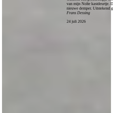
van mijn Nolte kastdeurtje. 
nieuwe demper. Uitstekend 
Frans Dessing
24 juli 2026
Bekijk alle reviews
Voor meer inspiratie
Alle blogs
Budgetvriendelijke keukenrenovatie - 4 tips
Een luxe keuken met een klein budget