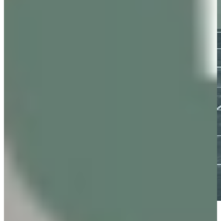
Vraag nu ons Keuken Magazine aan, boordevol