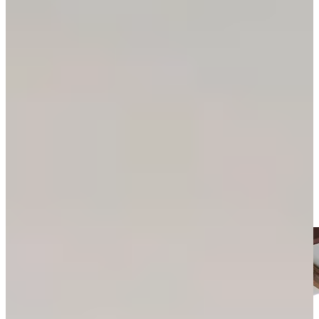
Enorme keukenkasten uitverkoop
Alle kasten direct uit voorraad
In vele soorten en maten verkrijgbaar
Te veel betalen voor uw nieuwe keukenkasten behoort nu tot het
verleden! Deze keukenkastjes zijn mega groot en super voordelig
ingekocht. Ook zijn de kasten op voorraad en daardoor direct
leverbaar. Zo kunt u snel uw nieuwe keuken of bijkeuken geheel
naar eigen wens samenstellen!
Alle keukenkastjes zijn voorgemonteerd, dus geen last van moeilijke
bouwpakketten. De losse keukenkastjes staan op voorraad bij onze
showroom in Ter Aar, maar kunnen ook getoond en gekocht worden
in ons filiaal in Dordrecht.
Download prijslijst