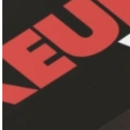
Welke opties zijn er bij het kiezen van een WIjnklimaatkast
In verschillende soorten en maten
Bepaal eerst hoeveel flessen je wilt bewaren en kies een kast met de
Let op een constante temperatuur, juiste luchtvochtigheid en trillings
Digitale bediening, stille werking en alarmsystemen verhogen het gebr
Bij Keukenwarenhuis.nl staan adviseurs klaar om u te voorzien van i
Neem contact op