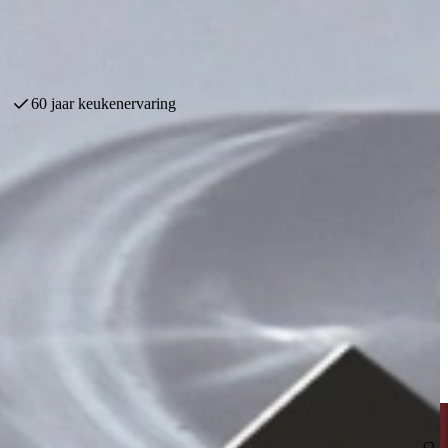
Persoonlijk Advies Door Ervaren Experts
ijn of een delicate champagne is. Door constante koeling en optimale
 voor wie wijn langere tijd wil laten rijpen, want een klimaatkast
 tegen temperatuurschommelingen en vochtproblemen, terwijl het