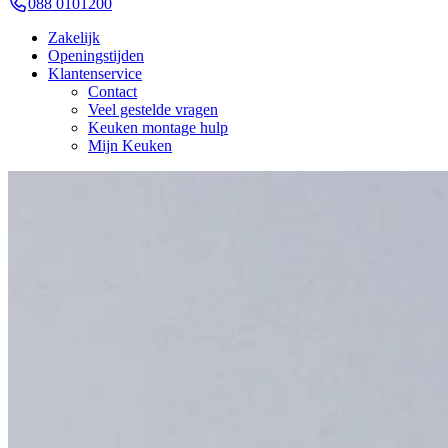
088 0101200
Zakelijk
Openingstijden
Klantenservice
Contact
Veel gestelde vragen
Keuken montage hulp
Mijn Keuken
Wijnklimaatkasten
Bij Keukenwarenhuis.nl vindt u wijnklimaatkasten die optimale tempera
wijnen perfect kunnen rijpen en bewaren. Zo geniet u altijd van wijn o