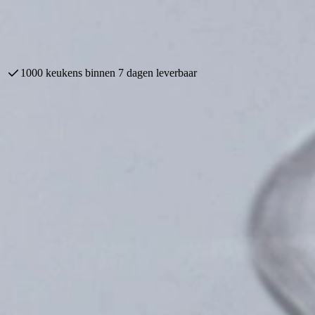
veel meer...
60 jaar keukenervaring
tkast
ratuur wordt bewaard, of het nu een frisse witte wijn, een volle rode w
ouden.
es bewaren, sorteren en eenvoudig terugvinden. Dit maakt het ook ideaal
n je favoriete wijnen.
 het is een investering in smaak en beleving. Het beschermt je wijnen