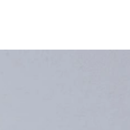
tuur- en vochtigheidscontrole bieden voor uw collectie. Onze experts a
p de juiste smaak en kwaliteit.