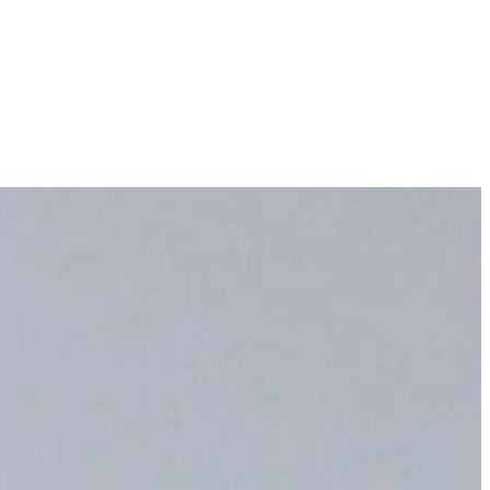
dviseren u over de juiste capaciteit, indeling en functies, zodat uw