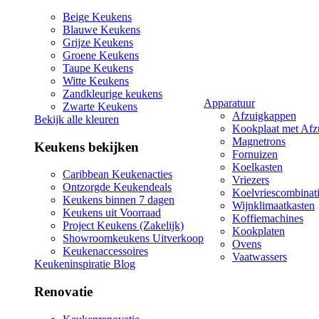
Beige Keukens
Blauwe Keukens
Grijze Keukens
Groene Keukens
Taupe Keukens
Witte Keukens
Zandkleurige keukens
Apparatuur
Zwarte Keukens
Afzuigkappen
Bekijk alle kleuren
Kookplaat met Afz
Magnetrons
Keukens bekijken
Fornuizen
Koelkasten
Caribbean Keukenacties
Vriezers
Ontzorgde Keukendeals
Koelvriescombinat
Keukens binnen 7 dagen
Wijnklimaatkasten
Keukens uit Voorraad
Koffiemachines
Project Keukens (Zakelijk)
Kookplaten
Showroomkeukens Uitverkoop
Ovens
Keukenaccessoires
Vaatwassers
Keukeninspiratie Blog
Renovatie