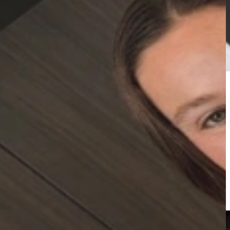
lijk om rode, witte en mousserende wijnen optimaal te bewaren.
at smaak en kwaliteit behouden blijven.
e presentatie die past bij je keuken of wijnkamer.
ande button en wij nemen contact met u op: