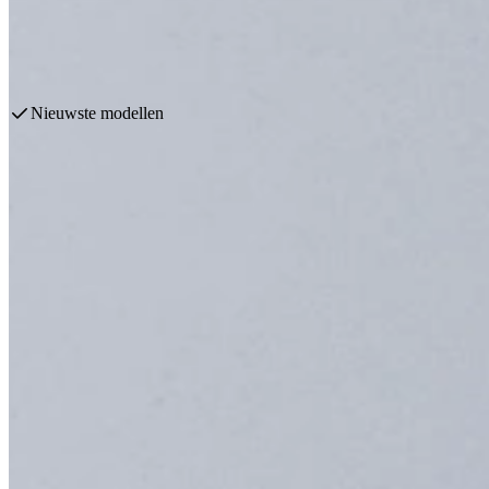
Wij beschikken over vele merken zoals: AEG, Bosch, Siemens en nog 
Plan een afspraak
Bekijk producten
1000 keukens binnen 7 dagen leverbaar
Waarom een Wijnklimaatkast een onmisbaar item is
Wat zijn de voordelen van een Wijnklimaa
Een wijnklimaatkast zorgt ervoor dat je wijn altijd op de juiste tempe
luchtvochtigheid blijft de smaak, aroma en kwaliteit van de wijn beh
Dankzij speciale indelingen en verstelbare planken kun je flessen netj
biedt de juiste omstandigheden voor een langzame, optimale rijping va
Voor echte wijnliefhebbers is een wijnklimaatkast meer dan een luxe:
tegelijkertijd je collectie stijlvol presenteert.
Neem contact op