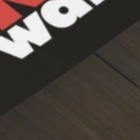
 juiste indeling. Verstelbare planken en meerdere zones maken het moge
vrije opslag. UV-bestendig glas beschermt je wijnen tegen zonlicht, zod
uiksgemak. Kies tussen een vrijstaande of inbouwkast voor een stijlvoll
nformatie over Wijnklimaatkasten. Geïnteresseerd? Klik op de ondersta