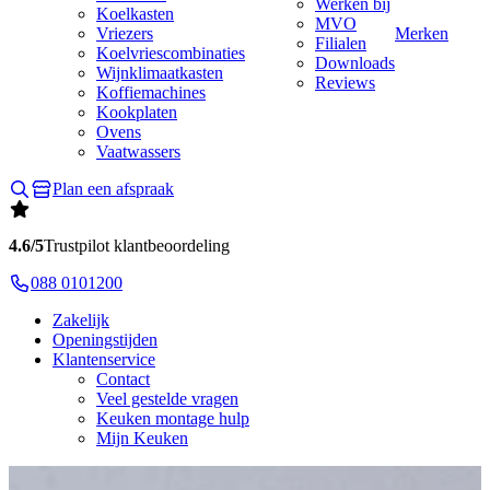
Werken bij
Koelkasten
MVO
Vriezers
Merken
Filialen
Koelvriescombinaties
Downloads
Wijnklimaatkasten
Reviews
Koffiemachines
Kookplaten
Ovens
Vaatwassers
Plan een afspraak
4.6/5
Trustpilot klantbeoordeling
088 0101200
Zakelijk
Openingstijden
Klantenservice
Contact
Veel gestelde vragen
Keuken montage hulp
Mijn Keuken