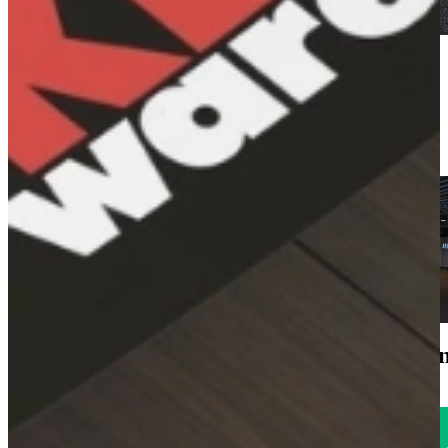
Duitse kwaliteit voor Half Geld
Direct Uit Voorraad Leverbaar
Met duurzaam FSC Keurmerk
Kom langs en bekijk onze mega showrooms!
Een afspraak is altijd vrijblijvend. U krijgt het ontwerp en de offerte
mee naar huis! Rondleiding langs de keukens die aansluiten bij uw
wensen. Met uitgebreid advies van onze opgeleide keuken experts.
Afspraak maken
Bekijk producten
1785
klanten geven o
Uitstekend