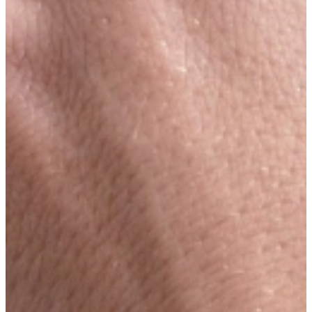
Bel
088 0101200
Mail voor een afspraak
info@keukenwarenhuis.nl
Afspraak maken via WhatsApp
Bericht naar
+31880101201
Kom langs in onze showroom
Dordrecht
Ter Aar