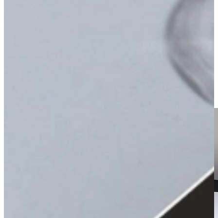
Optimaal in Prijs Kwaliteit
De betaalbare ECO keuken wordt in de Nolte fabriek geproduceerd.
ECO Keukens hebben de zelfde kwaliteitsstandaard als Nolte, doch
zien ze er net even anders uit. Onder andere heeft ECO andere laden
en scharnieren. Het grote voordeel is dat de ECO Keukens
razendsnel geleverd kunnen worden, en bovendien ook nog wat
voordeliger zijn, doordat het assortiment van ECO Keukens kleiner
is dan het Nolte assortiment.
Snel leverbare Keukens