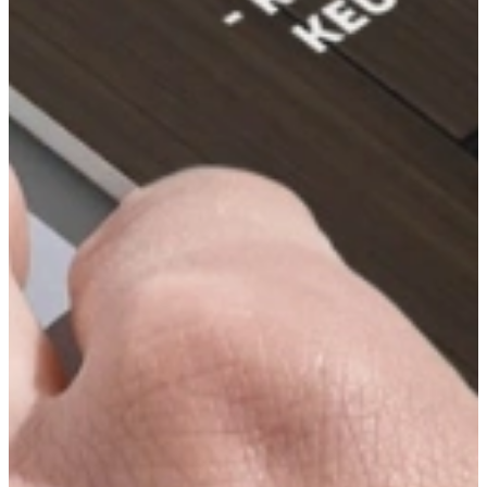
Bekijk alle reviews
Nolte Keukens
Rechtstreeks uit Duitsland
Nolte Keukens is opgericht in 1958 met productieplaatsen in Löhne
en Melle. In Melle is tevens het logistieke centrum van Nolte
gevestigd.
Nolte Keukens heeft een totaal productieoppervlak van 85.000 m²,
met ruim 1100 medewerkers. Nolte exporteert naar meer dan 40
landen over de hele wereld, en heeft omzet van ruim 300 miljoen.
Snel een afspraak maken
Wij gebruiken deze informatie om jouw afspraak in te plannen.
Geen zorgen; Je wordt niet aangemeld voor emailmarketing.
Andere mogelijkheden
Bel voor een afspraak