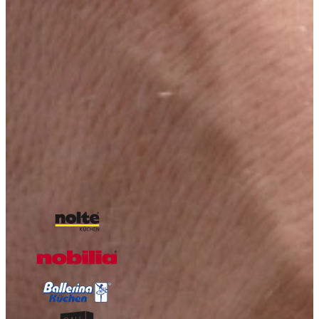
Vraag nu ons Keuken Magazine aan, boordevol
inspiratie!
Boordevol inspiratie, landelijke keukens, trends en praktische tips
van Keukenwarenhuis.nl
Over de kracht van onze Keukenwarenhuis.nl Familie!
Iedere week kans op een gratis messenset!
Inclusief vele lezers aanbiedingen!
Magazine aanvragen
Onze A-kwaliteit merken