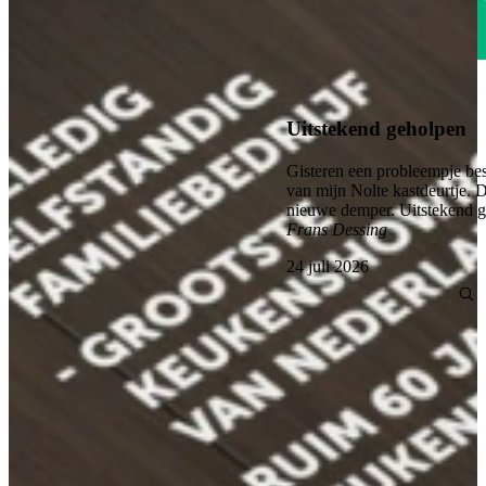
4.6
Uitstekend geholpen
Gisteren een probleempje bes
van mijn Nolte kastdeurtje. 
nieuwe demper. Uitstekend 
Frans Dessing
24 juli 2026