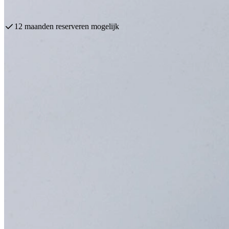
Plan een afspraak
Bekijk producten
Persoonlijk Advies Door Ervaren Experts
Landelijk
Bekijk onze Landelijke Keukens
Scandinavisch
Bekijk onze Scandinavische Keukens
Hout
Bekijk onze Houten Keukens
Japandi
Bekijk onze Japandi Keukens
Modern
Bekijk onze Moderne Keukens
Industrieel
Bekijk onze Industriële Keukens
Greeploos
Bekijk onze Greeploze Keukens