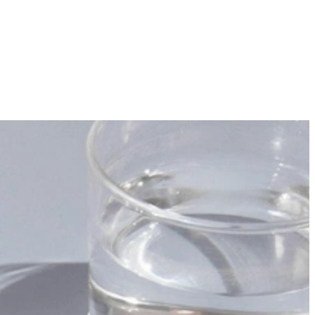
pireren en oriënteren, bij Keukenwarenhuis.nl moet je geweest zijn!