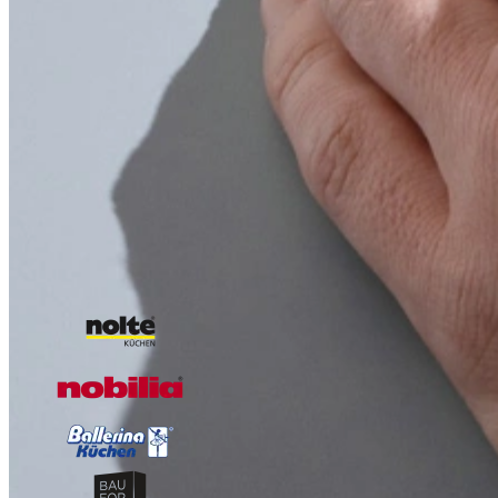
Vraag nu ons Keuken Magazine aan, boordevol inspir
Boordevol inspiratie, landelijke keukens, trends en praktische tips 
Over de kracht van onze Keukenwarenhuis.nl Familie!
Iedere week kans op een gratis messenset!
Inclusief vele lezers aanbiedingen!
Magazine aanvragen
Onze A-kwaliteit merken