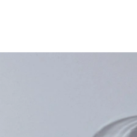
tijlen onder één dak in de Grootste Showrooms van Nederland! Voor ins