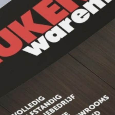
1785
klanten geven o