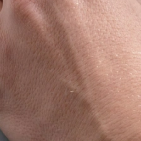
Bekijk alle reviews
atie!
van Keukenwarenhuis.nl