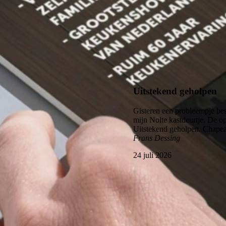
Uitstekend
4.6
Uitstekend geholpen
Gisteren een probleempje bes
mijn Nolte kastdeurtje. De 
Uitstekend geholpen. Chapea
Frans Dessing
24 juli 2026