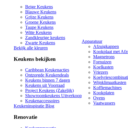
Beige Keukens
Blauwe Keukens
Grijze Keukens
Groene Keukens
Taupe Keukens
Witte Keukens
Zandkleurige keukens
Apparatuur
Zwarte Keukens
Afzuigkappen
Bekijk alle kleuren
Kookplaat met Afz
Magnetrons
Keukens bekijken
Fornuizen
Koelkasten
Caribbean Keukenacties
Vriezers
Ontzorgde Keukendeals
Koelvriescombinat
Keukens binnen 7 dagen
Wijnklimaatkasten
Keukens uit Voorraad
Koffiemachines
Project Keukens (Zakelijk)
Kookplaten
Showroomkeukens Uitverkoop
Ovens
Keukenaccessoires
Vaatwassers
Keukeninspiratie Blog
Renovatie