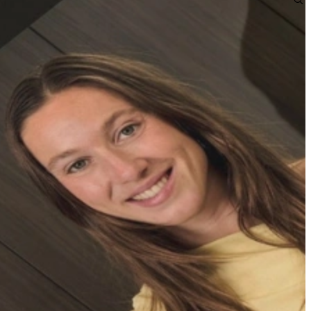
ns een
4.6
/5