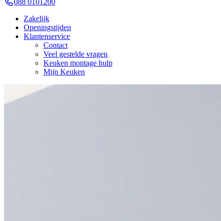
088 0101200
Zakelijk
Openingstijden
Klantenservice
Contact
Veel gestelde vragen
Keuken montage hulp
Mijn Keuken
Bekijk alle keukens met bijbehorende stijlen
Kies een mooie stijl binnen ons assortiment. Wij hebben alle keukens