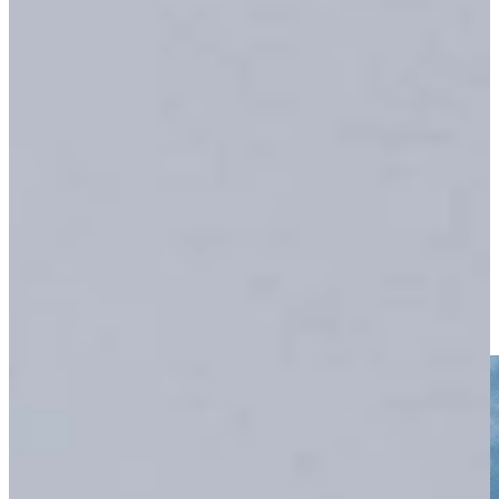
Keukenfamilies Nolte en
Keukenwarenhuis.nl
Keukenwarenhuis.nl heeft de allergrootste Nolte Küchen
showroom van Nederland! Vrijwel alles wat u maar kunt
bedenken van Nolte Keukens wordt gepresenteerd in de
grootste keukenshowrooms van Nederland.
Keukenwarenhuis.nl vindt u 114 compleet ontzorgde KeukenDeals.
In onze mega showrooms staan alle Nolte Keukens compleet
geprijsd, zodat u ook eenvoudig zelf kunt oriënteren. De
Keukenwarenhuis.nl Familie is er trots op om reeds vanaf 1969 met
de Nolte Familie samen te mogen werken.
Kom je ook naar de Nolte KeukenBeurs in Ter Aar (ZH) of
Dordrecht?