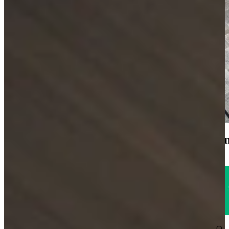
1785
klanten geven o
Uitstekend
4.6