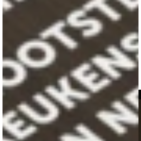
Betaalbaar en Ontzorgd
Keukenwarenhuis.nl specialiseert zich in betaalbare ontzorgde
Duitse A-merk keukens, welke voor Half Geld verkocht worden.
Mèt A-Merk apparatuur, het aanrechtblad en de accessoires tegen de
internetprijzen. Alles wordt voor u geregeld, inclusief montage en
aansluiten, kant en klaar!
Vast laag Geprijsd
Een dagje op uw gemak zelf oriënteren is bij Keukenwarenhuis.nl
nog mogelijk. In de showrooms staan alle Nolte keukens namelijk
compleet en vast laag geprijsd. Zo kunt u zelf vrijblijvend beslissen
of u met een adviseur in gesprek wilt gaan.