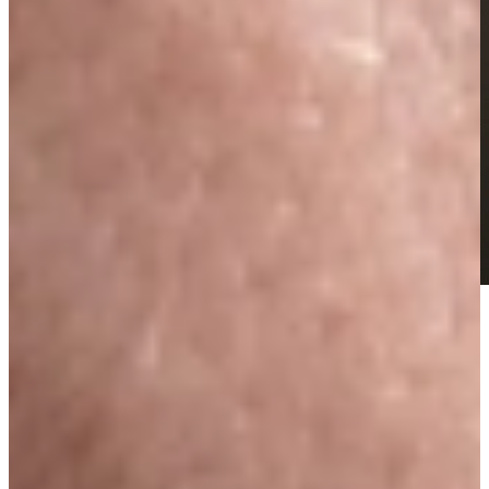
Keukenwarenhuis.nl is de Nolte specialist
Kies voor ECO, Nolte of NEO
Naast het brede assortiment van Nolte Keukens vindt u ook het
ECO assortiment bij Keukenwarenhuis.nl. Het Eco assortiment van
Nolte is afgeleid en identiek aan de best verkochte Nolte
deurfronten, het assortiment is smaller en daardoor vaak veel
voordeliger. U koopt dus “dezelfde keuken” voor minder geld.