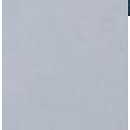
Een kleine greep uit ons Nolte Keukens
assortiment
Jubileum Keukendeal 23
Moderne Keukens
€ 29.995,-
Jubileum Keukendeal 33
Moderne Keukens
€ 29.995,-
Jubileum Keukendeal 73
Landelijke Keukens
€ 17.995,-
Kom langs en bekijk onze mega showrooms!