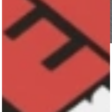
Exclusieve Kortingen op Nolte Keukens
Unieke Nolte Keukenbeurs
Kom deze week naar de Nolte Keuken Show in Ter Aar of
Dordrecht! Laat u tijdens deze Keuken Show inspireren door alle
nieuwe Nolte modellen en ongekende extra beursacties, welke mede
mogelijk gemaakt zijn door onze leveranciers.
Bij Keukenwarenhuis.nl vindt u een gloednieuwe collectie met de
allernieuwste Nolte keukentrends, zoals industriële keukens,
landelijke keukens, greeploze keukens, moderne keukens,
seniorenkeukens, outletkeukens, en vele luxe Nolte en Nolte Eco
keukens uit voorraad.