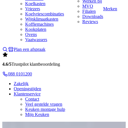
Werken bij
Koelkasten
MVO
Vriezers
Merken
Filialen
Koelvriescombinaties
Downloads
Wijnklimaatkasten
Reviews
Koffiemachines
Kookplaten
Ovens
Vaatwassers
Plan een afspraak
4.6/5
Trustpilot klantbeoordeling
088 0101200
Zakelijk
Openingstijden
Klantenservice
Contact
Veel gestelde vragen
Keuken montage hulp
Mijn Keuken