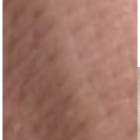
Vraag uw adviseur naar de verschillen!
Unieke Nolte Keuken Acties
Profiteer dus juist deze week van de unieke Nolte acties bij
Keukenwarenhuis.nl. Deze acties gelden uitsluitend voor alle
complete orders welke binnen 12 maanden geleverd mogen worden.
TIP: vraag ook naar ons snelle levertijd assortiment Nolte en Nolte
Eco keukens, u kiest dan voor voordeel, kwaliteit, gemak en indien
gewenst voor een snelle levertijd.