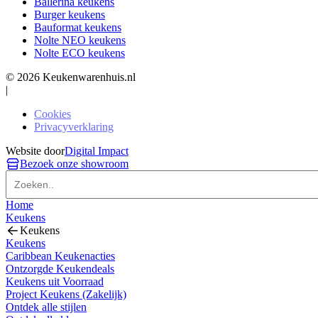
Ballerina keukens
Burger keukens
Bauformat keukens
Nolte NEO keukens
Nolte ECO keukens
© 2026 Keukenwarenhuis.nl
|
Cookies
Privacyverklaring
Website door
Digital Impact
Bezoek onze showroom
Home
Keukens
Keukens
Keukens
Caribbean Keukenacties
Ontzorgde Keukendeals
Keukens uit Voorraad
Project Keukens (Zakelijk)
Ontdek alle stijlen