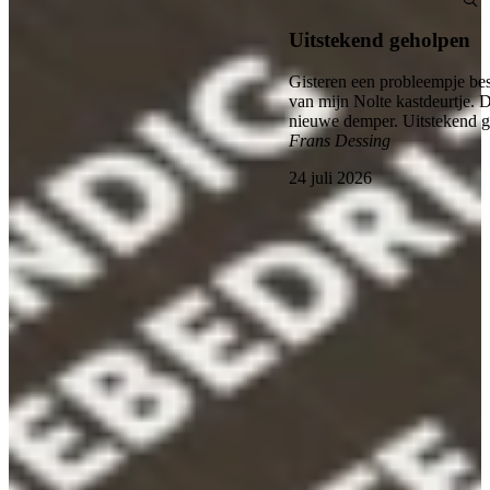
Uitstekend geholpen
Gisteren een probleempje bes
van mijn Nolte kastdeurtje. 
nieuwe demper. Uitstekend 
Frans Dessing
24 juli 2026
Bekijk alle reviews
Vertrouwde Nolte Kwaliteit