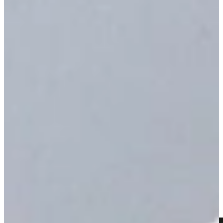
Een afspraak is altijd vrijblijvend. U krijgt het ontwerp en de offerte
mee naar huis! Rondleiding langs de keukens die aansluiten bij uw
wensen. Met uitgebreid advies van onze opgeleide keuken experts.
Afspraak maken
NEO is als de kers op de taart
Nolte NEO, nieuw bij
Keukenwarenhuis.nl
Nolte Neo keukens onderscheiden zich door de strakke en
eenvoudige lijnen. Niet alleen bijzondere fronten en interessante
details, maar ook kleuren en materialen die goed samengaan en
passen bij praktisch ontwerp. Een Nolte NEO keuken maakt van
ruimtes een statement en laat individualiteit en vrijheid zien. Met
verschillende ontwerp mogelijkheden, speciale fronten en
decoratieve details biedt Nolte NEO nieuwe manieren om je keuken
uniek te maken.
Naar Nolte NEO