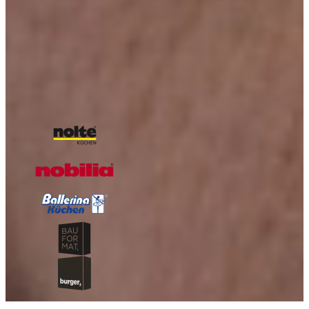
Boordevol inspiratie, landelijke keukens, trends en praktische tips
van Keukenwarenhuis.nl
Over de kracht van onze Keukenwarenhuis.nl Familie!
Iedere week kans op een gratis messenset!
Inclusief vele lezers aanbiedingen!
Magazine aanvragen
Onze A-kwaliteit merken