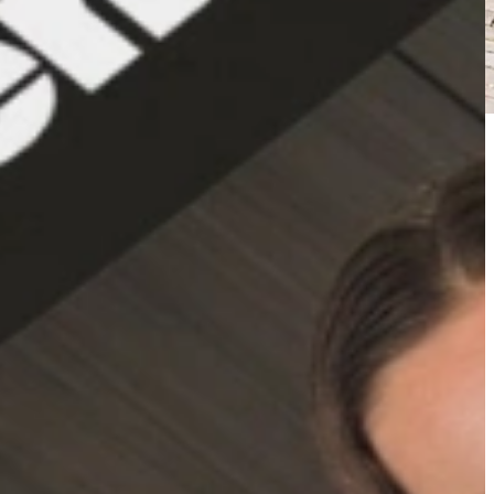
nsen. Met uitgebreid advies van onze opgeleide keuken experts.
ns een
4.6
/5