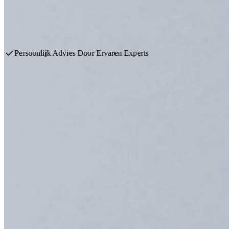
Bauformat is een Duits Keukenmerk dat bekend staat om goede kwalite
de laatste trends. Modern en toch tijdloos.
Plan een afspraak
Bekijk producten
Grootste Showrooms Van Nederland
Profiteer van Exclusieve Kortingen op Ontzorgde Keukendeals
Uw Bauformat Keukens leverancier sinds 
Keukenwarenhuis.nl is de Nederlandse specialist in Bauformat Küchen
Bauformat is een Duits Keukenmerk dat bekend staat om goede kwalite
de laatste trends. Modern, en toch tijdloos.
Met meer dan 100 jaar ervaring heeft Bauformat zich internationaal 
Bekijk onze Keukendeals