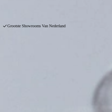
it, frisse ontwerpen en innovatieve technologie. Hun collectie is een
Nieuwste modellen
1969
 in alle soorten en maten. Keukenwarenhuis.nl was ooit de allereerst
it, frisse ontwerpen en innovatieve technologie. Hun collectie is een
bewezen als leverancier van kwaliteitskeukens. Ook staan zij voor duu