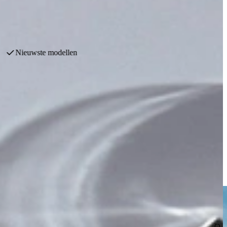
 functionele mix van mooie kleuren en moderne accenten gebaseerd op
60 jaar keukenervaring
e Bauformat dealer in Nederland!
 functionele mix van mooie kleuren en moderne accenten gebaseerd op
rzaam ondernemen.