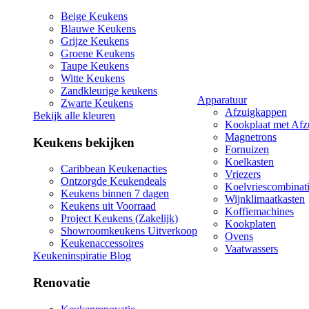
Beige Keukens
Blauwe Keukens
Grijze Keukens
Groene Keukens
Taupe Keukens
Witte Keukens
Zandkleurige keukens
Apparatuur
Zwarte Keukens
Afzuigkappen
Bekijk alle kleuren
Kookplaat met Afz
Magnetrons
Keukens bekijken
Fornuizen
Koelkasten
Caribbean Keukenacties
Vriezers
Ontzorgde Keukendeals
Koelvriescombinat
Keukens binnen 7 dagen
Wijnklimaatkasten
Keukens uit Voorraad
Koffiemachines
Project Keukens (Zakelijk)
Kookplaten
Showroomkeukens Uitverkoop
Ovens
Keukenaccessoires
Vaatwassers
Keukeninspiratie Blog
Renovatie