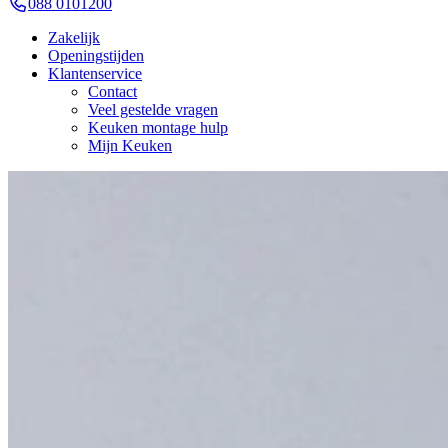
088 0101200
Zakelijk
Openingstijden
Klantenservice
Contact
Veel gestelde vragen
Keuken montage hulp
Mijn Keuken
Bauformat Keukens
Keukenwarenhuis.nl is de Nederlandse specialist in Bauformat Küchen