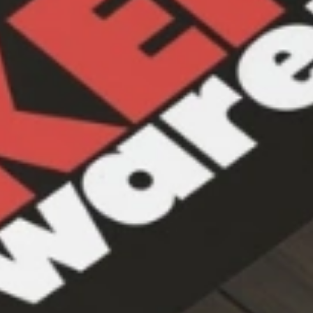
te mee naar huis! Rondleiding langs de keukens die aansluiten bij uw we
1785
klanten geven o
Uitstekend
4.6