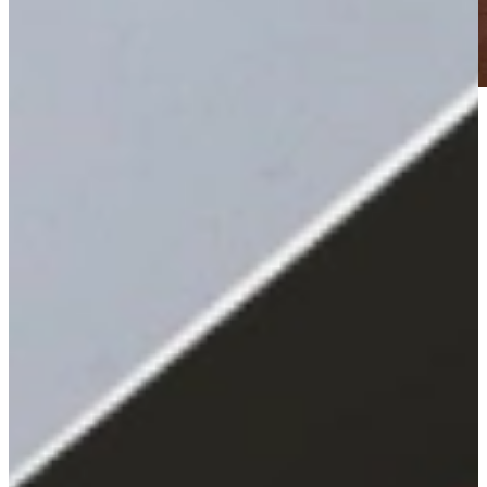
Keukenwarenhuis.nl is de ATAG specialist
Koelen en Vriezen met ATAG
ATAG biedt een premium assortiment koel- en vriesapparatuur dat
functionaliteit, design en technologie perfect in balans brengt. Hun
inbouwkoelkasten, koel-vriescombinaties en wijnklimaatkasten zijn
ontworpen om voedsel langer vers te houden én moeiteloos op te
gaan in iedere keukenstijl.
Dankzij slimme functies zoals Dynamic Air wordt de temperatuur
gelijkmatig verdeeld, terwijl NoFrost voorkomt dat ijsvorming
ontstaat. De soft-close deursystemen, stille werking en
energiezuinige compressoren zorgen voor optimaal comfort in het
dagelijks gebruik. Ook op het gebied van wijnbewaring biedt ATAG
stijlvolle oplossingen: de wijnklimaatkasten met twee
temperatuurzones zorgen ervoor dat witte en rode wijnen altijd op
de perfecte serveertemperatuur blijven.