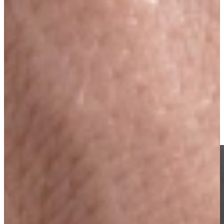
instelbare klimaatzones (5 °C–20 °C) bewaar je verschillende
wijnen onder perfecte omstandigheden. Dankzij UV-filterglas, een
trillingarme compressor en constante luchtvochtigheid blijven smaak
en aroma optimaal behouden.
Gebruiksgemak staat voorop met functies als TFT-touchdisplay,
LED-verlichting, ConnectLife-app met Vivino-integratie en push-to-
open soft-close deuren. De uittrekbare plateaus en diverse formaten,
van compacte inbouwmodellen tot ruime vrijstaande varianten,
maken elk model praktisch én verfijnd.
ATAG combineert technische perfectie en tijdloos design, voor
wijnklimaatkasten die jouw wijn én interieur tot hun recht laten
komen.
Ik wil de scherpste prijs