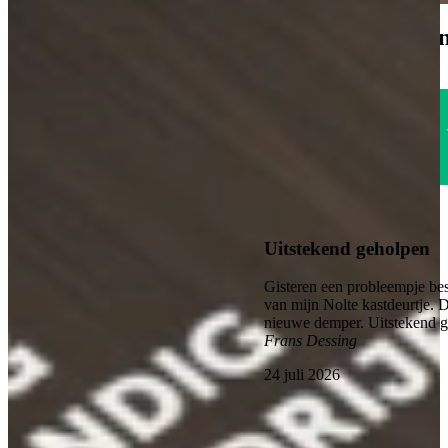
1785
klanten geven o
Uitstekend
4.6
Uitstekend geholpen
Gisteren een probleempje bes
van mijn Nolte kastdeurtje. 
nieuwe demper. Uitstekend 
Frans Dessing
24 juli 2026