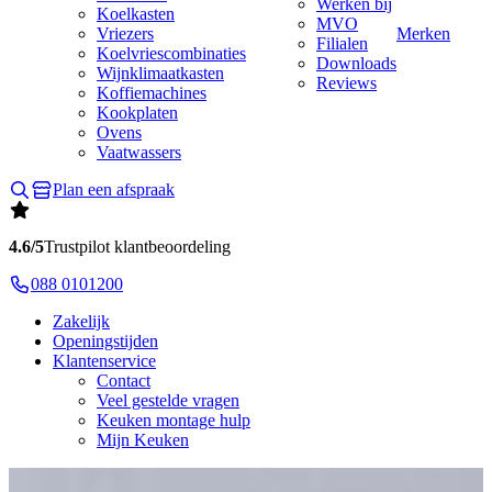
Werken bij
Koelkasten
MVO
Vriezers
Merken
Filialen
Koelvriescombinaties
Downloads
Wijnklimaatkasten
Reviews
Koffiemachines
Kookplaten
Ovens
Vaatwassers
Plan een afspraak
4.6/5
Trustpilot klantbeoordeling
088 0101200
Zakelijk
Openingstijden
Klantenservice
Contact
Veel gestelde vragen
Keuken montage hulp
Mijn Keuken