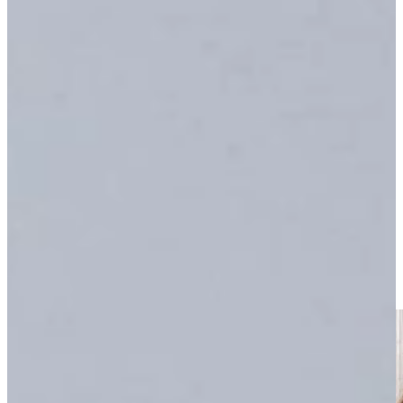
Koken en Bakken met ATAG
Bij Keukenwarenhuis.nl presenteren we met trots ATAG’s
uitgebreide assortiment apparatuur voor koken en bakken, van
inbouwovens en combi-ovens tot inductiekookplaten, kookplaten
met geïntegreerde afzuiging én bijpassende afzuigkappen.
ATAG onderscheidt zich door slimme technologieën zoals Elevate
kookplaten met variabele afzuiging, nauwkeurige
temperatuurregeling met Celsius°Cooking en hoogwaardige,
duurzame materialen die design en prestaties combineren.
Elk apparaat is ontworpen om jouw kookervaring intuïtief en
krachtig te maken, met oog voor detail én gebruiksgemak. Met
ATAG geniet je niet alleen van stijlvol design, maar ook van
betrouwbare innovatie in jouw keuken.
Ik wil de scherpste prijs