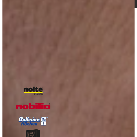
Vraag nu ons Keuken Magazine aan, boordevol
inspiratie!
Boordevol inspiratie, landelijke keukens, trends en praktische tips
van Keukenwarenhuis.nl
Over de kracht van onze Keukenwarenhuis.nl Familie!
Iedere week kans op een gratis messenset!
Inclusief vele lezers aanbiedingen!
Magazine aanvragen
Onze A-kwaliteit merken