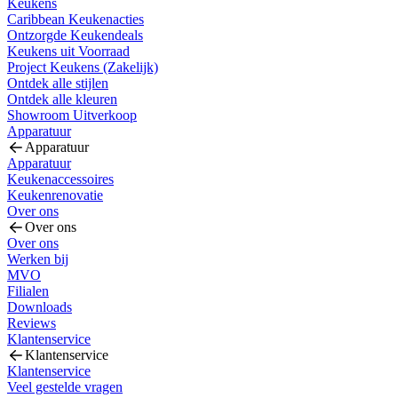
Keukens
Caribbean Keukenacties
Ontzorgde Keukendeals
Keukens uit Voorraad
Project Keukens (Zakelijk)
Ontdek alle stijlen
Ontdek alle kleuren
Showroom Uitverkoop
Apparatuur
Apparatuur
Apparatuur
Keukenaccessoires
Keukenrenovatie
Over ons
Over ons
Over ons
Werken bij
MVO
Filialen
Downloads
Reviews
Klantenservice
Klantenservice
Klantenservice
Veel gestelde vragen