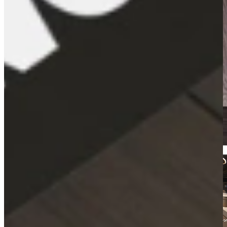
Kom langs en bekijk onze mega showrooms!
Een afspraak is altijd vrijblijvend. U krijgt het ontwerp en de offerte
mee naar huis! Rondleiding langs de keukens die aansluiten bij uw
wensen. Met uitgebreid advies van onze opgeleide keuken experts.
Afspraak maken
Bekijk producten