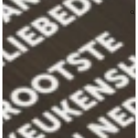
Bekijk alle reviews
Bekijk de modellen in onze showroom
Vaatwassers
ATAG vaatwassers combineren technologie, efficiëntie en stilte in
een doordacht ontwerp. Intelligente sensoren passen automatisch
waterverbruik en temperatuur aan voor een perfect schoon resultaat,
terwijl TurboDrying zorgt voor een glanzend droge vaat. Dankzij de
flexibele indeling met verstelbare rekken en neerklapbare steunen is
er ruimte voor zowel wijnglazen als grote pannen.
De vaatwassers werken fluisterstil, zijn energiezuinig en voorzien
van duurzame motoren. Met subtiele verlichting, soft-close lades en
intuïtieve bediening biedt ATAG dagelijks comfort in stijl.