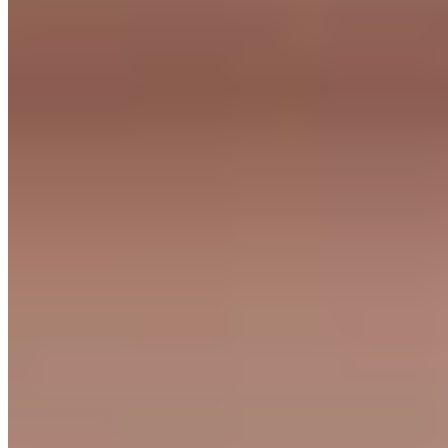
Waarom kiezen voor een fjordblauwe keuken?
Fjordblauw is een unieke tint blauw met een vleugje groen. Daardoor
Rustig & natuurlijk
Stijlvol & modern
Warm & gezellig, nooit koel of kil
Tijdloos mooi
Het maakt fjordblauw ideaal voor bijna iedere woonstijl, van strak mod
Perfecte materiaalcombinaties
Met fjordblauw kun je veel kanten op. Dit zijn populairste én mooiste