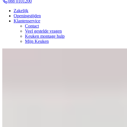
088 0101200
Zakelijk
Openingstijden
Klantenservice
Contact
Veel gestelde vragen
Keuken montage hulp
Mijn Keuken
Terug naar overzicht
Fjordblauwe keukens: Moderne rust en nat