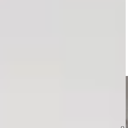
 precies daarom kiezen steeds meer mensen voor fjordblauw: een kleur
jdloos én verrassend veelzijdig.