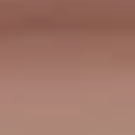
 voelt de keuken:
ern tot landelijk chic.
 combinaties: