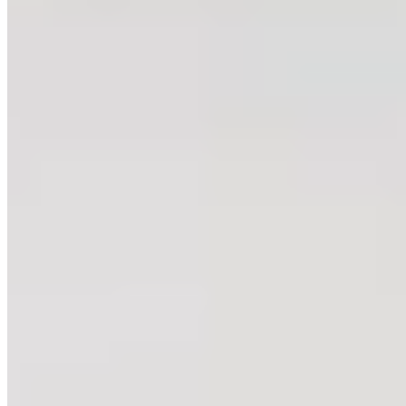
Gepubliceerd op
8 december 2025
Deel dit artikel
Een keuken is al lang geen plek meer waar alleen gekookt wordt. Het
die rust, sfeer en natuurlijke luxe combineert. Fjordblauwe keukens b
Ben je benieuwd hoe fjordblauw in jouw woning tot zijn recht komt? W