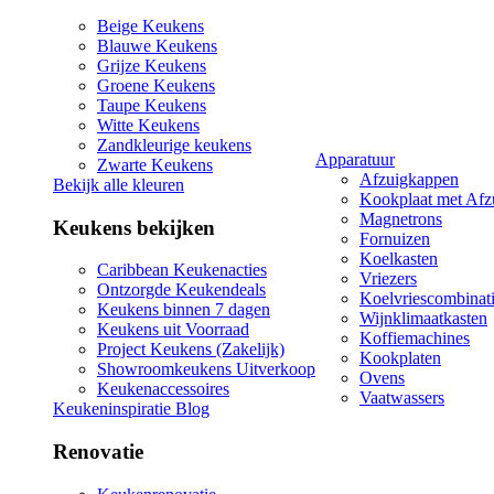
Beige Keukens
Blauwe Keukens
Grijze Keukens
Groene Keukens
Taupe Keukens
Witte Keukens
Zandkleurige keukens
Apparatuur
Zwarte Keukens
Afzuigkappen
Bekijk alle kleuren
Kookplaat met Afz
Magnetrons
Keukens bekijken
Fornuizen
Koelkasten
Caribbean Keukenacties
Vriezers
Ontzorgde Keukendeals
Koelvriescombinat
Keukens binnen 7 dagen
Wijnklimaatkasten
Keukens uit Voorraad
Koffiemachines
Project Keukens (Zakelijk)
Kookplaten
Showroomkeukens Uitverkoop
Ovens
Keukenaccessoires
Vaatwassers
Keukeninspiratie Blog
Renovatie