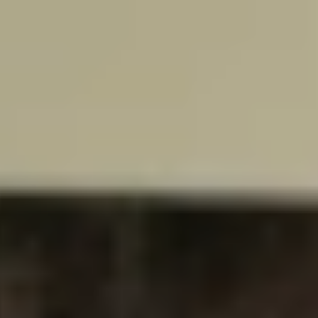
n den Rijn, groeide voor Celine & Kieran uit tot een complete renovat
.
keuken met hoge wandkast, uitgevoerd in Decor Noten Milano van Nob
evestigde eettafel, uitgevoerd in hetzelfde materiaal als het werkblad
met bijpassende spoelbak en de goudgele greeplijsten geven de keuken
e nemen je graag mee voor een Kijkje in de Keuken van Celine & Kier