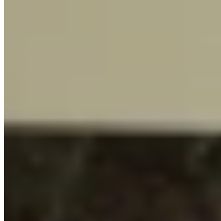
Gepubliceerd op
13 februari 2026
Deel dit artikel
Wat begon als een verhuizing naar een knus appartement in Alphen aa
woonstijl. Een nieuwe keuken mocht daarbij natuurlijk niet ontbreken
Het hart van het appartement wordt gevormd door een warme eiland
Zevenhuizen in de kleur Intermezzo Lux. De haaks aan het kookeiland b
ingebouwde koffienis met doorlopende achterwand, de gouden Quooker 
Nieuwsgierig hoe deze keuken het hart van het appartement werd? W