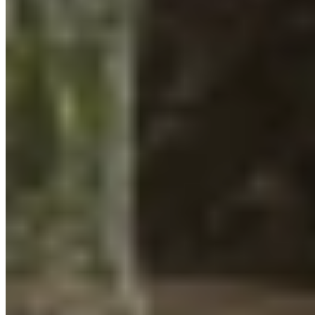
Kijkje in de keuken van Celine & Kieran
Van online inspiratie naar de juiste keuze
Nog vóór hun eerste showroombezoek wist Celine al goed wat ze wilde.