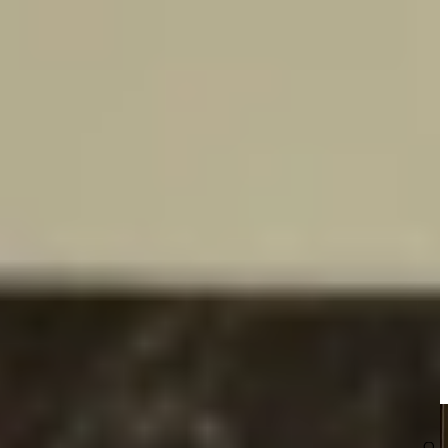
ie. Het hele appartement werd aangepakt en afgestemd op hun eigen
ilia en gecombineerd met een keramisch werkblad van Dekker
, maakt van de keuken een echte leefruimte. Luxe details zoals de
 een stijlvol en persoonlijk karakter.
an.