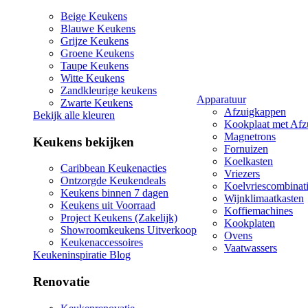
Beige Keukens
Blauwe Keukens
Grijze Keukens
Groene Keukens
Taupe Keukens
Witte Keukens
Zandkleurige keukens
Apparatuur
Zwarte Keukens
Afzuigkappen
Bekijk alle kleuren
Kookplaat met Afz
Magnetrons
Keukens bekijken
Fornuizen
Koelkasten
Caribbean Keukenacties
Vriezers
Ontzorgde Keukendeals
Koelvriescombinat
Keukens binnen 7 dagen
Wijnklimaatkasten
Keukens uit Voorraad
Koffiemachines
Project Keukens (Zakelijk)
Kookplaten
Showroomkeukens Uitverkoop
Ovens
Keukenaccessoires
Vaatwassers
Keukeninspiratie Blog
Renovatie