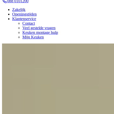
088 0101200
Zakelijk
Openingstijden
Klantenservice
Contact
Veel gestelde vragen
Keuken montage hulp
Mijn Keuken
Terug naar overzicht
Kijkje in de keuken van Celine & Kieran