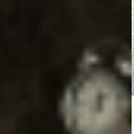
ilde.” Online deed ze inspiratie op en deelde haar favoriete ideeën