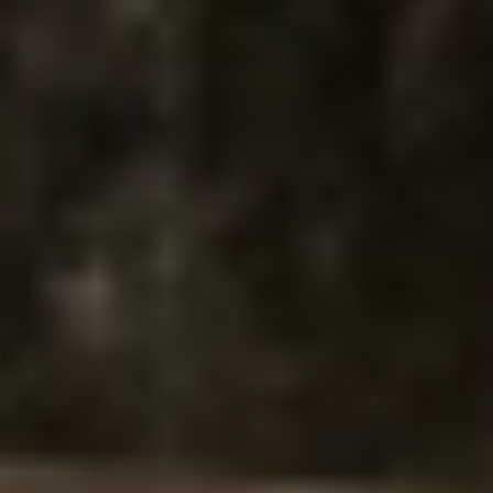
 “Ik wist eigenlijk meteen dat ik een walnoot houtlook eilandkeuken w