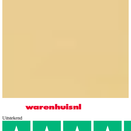
Wil jij ook met jouw
Keukenwarenhuis.nl
keuken in de rubriek
‘Kijkje in de keuken van …?’ Laat het ons weten in de reacties of
stuur een mail naar
marketingteam@keukenwarenhuis.nl
zodat we
contact met je op kunnen nemen.
Gerelateerde artikelen
Terug naar overzicht
Kijkje in de keuken van familie Romijn
Kijkje in de keuken van familie Kumar
Kijkje in de keuken van familie van der Harst
Uitstekend