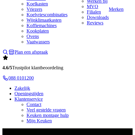
Werken bij
Koelkasten
MVO
Vriezers
Merken
Filialen
Koelvriescombinaties
Downloads
Wijnklimaatkasten
Reviews
Koffiemachines
Kookplaten
Ovens
Vaatwassers
Plan een afspraak
4.6/5
Trustpilot klantbeoordeling
088 0101200
Zakelijk
Openingstijden
Klantenservice
Contact
Veel gestelde vragen
Keuken montage hulp
Mijn Keuken