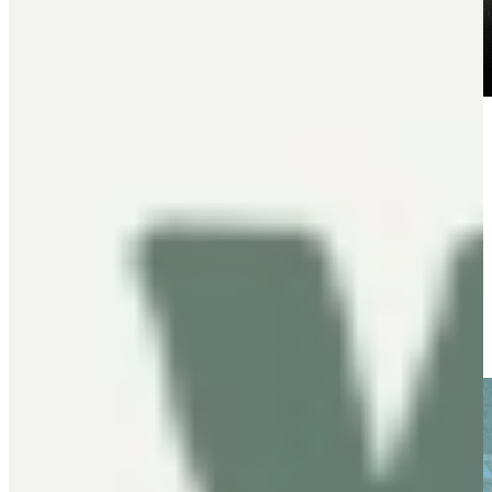
Als we vragen naar hoe de vorige keuken eruitzag, blijkt het ook
een functionele eilandkeuken te zijn geweest. “De vorige keuken
was heel landelijk, dat stond ook in een oud huis. Ik vind dat je toch
een beetje in de sfeer van het huis moet blijven. Dus vandaar dat het
heel strak is. En ik vind nogmaals, een keuken moet heel erg
functioneren, dat is het allerbelangrijkste”. Mevrouw de Jong wilde
daarom ook erg graag haar oude gasfornuis met vier ovens
meenemen naar de nieuwe keuken, maar dat kon helaas niet.