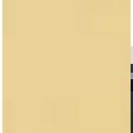
staan ze bij de koelkast wat meer naar rechts. Wij wilden dus al die
kanten naar links en naar rechts hebben. De laders zitten in het
midden dus dat is prima. Nou heeft mijn man met die dames
gesproken bij jullie van de klantenservice. En die hebben er gewoon
voor gezorgd dat alles oké was en het gelijk werd opgelost!”.