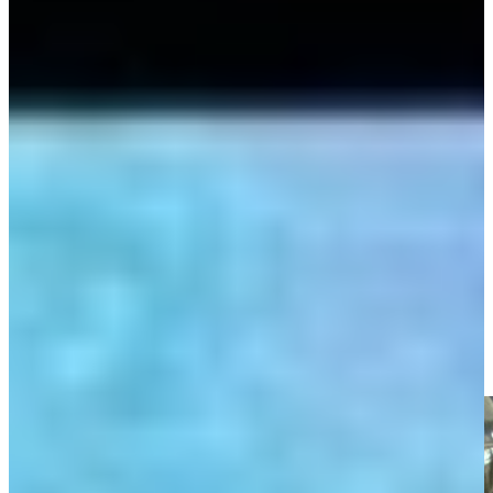
De samenwerking met Keukenwarenhuis.nl werd vanaf het moment
dat het stel de showroom in Dordrecht binnen kwamen lopen als
zeer positief ervaren. Vooral dat er door de adviseurs werd mee
gedacht met elk idee of wens van het stel gaf voor hen de doorslag
om bij Keukenwarenhuis.nl hun keuken te kopen.
“Ik wilde graag het koffiezetapparaat en de waterkoker in die kast
met een uitschuiflade. En dat zou eventueel gekund hebben, maar je
zit met de deur. Die kan niet ver genoeg open, die zit met de greep.
Dus uiteindelijk staat die nog op het aanrecht en ja, je raakt er ook
aan een gewend. Maar dat was één van de dingetjes. En we hebben
het geprobeerd, het is niet gelukt. Met de vaatwasser was dat dus
wel gelukt en ook geweldig dat dat rek naar boven kan! Dus wij zijn
echt heel tevreden!”.