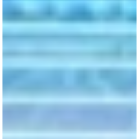
wandkast die door meneer de Jong zelf is gemonteerd. Daarom
nemen we deze keer een kijkje in de keuken van de familie de Jong.
Kijkje in de keuken van familie de Jong
Voor hun nieuwe woning was de familie de Jong op zoek naar een
nieuwe keuken en zijn daarom eerst bij de keukenzaak geweest
waar ze de keuken in hun vorige huis hadden gekocht. “Wij hadden
in ons vorige huis ook een keuken waar we helemaal weg van
waren. We zijn dus eerst naar de keukenzaak in België geweest
waar we onze oude keuken ook vandaan hadden gehaald. Maar dat
was in de loop der jaren dermate veranderd dat wij daar ons niet
meer prettig voelden.
Per toeval ben ik online een Facebook advertentie van jullie
tegengekomen, want ja als je aan het bouwen bent dan klik je heel
veel advertenties aan. Ik had via de advertentie een magazine
aangevraagd en toen kreeg ik een e-mail dat ik een messenset had
gewonnen. En ja, wij waren dus op zoek naar oplossingen voor de
afzuigkap en zodoende zijn we in Dordrecht terechtgekomen”.