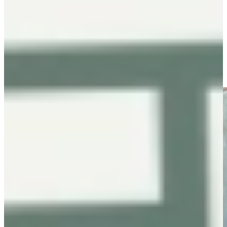
Daarnaast wilde het stel graag een platte afzuigkap die in de koof
kon komen. “We hebben alles van AEG. Alleen Novy had de enige
hele platte afzuigkap die dus in de koof kon komen. Het is allemaal
beton, dus we moesten wel iets bouwen waar die in kon en dan zit
er ook nog zo'n box daar achter de koof. Dus ja ook daar is over
meegedacht door de adviseurs en dat was fijn!”.