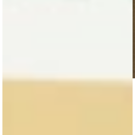
Of er ook iets is misgegaan tijdens het proces? “Er was een
verkeerde lade geleverd. Het was eigenlijk een buitenlade, maar
moest een binnenlade zijn. En ja, de gaatjes in de kastjes voor de
grepen die niet allemaal op de juiste plek zaten. Dat was eigenlijk
ons eigen schuld, omdat wij dat bij Patrick niet meer hadden
aangegeven. We hadden dat niet nagekeken bij Menno.
Toen was het besteld en toen kwam hij binnen. Zoals je kan zien