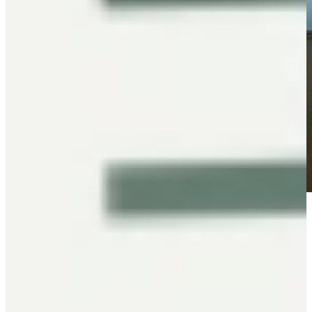
Wat de wensen waren voor de nieuwe keuken? “Qua ovens wilde ik
sowieso één hele goede oven, maar ik moest twee ovens hebben.
Als je er vier gewend bent, dan moeten er minimaal twee komen.
Maar ik heb wel gezegd, ik wil een oven met een magnetron functie.
En ik wil geen magnetron die ik ook kan bakken, daar zit nogal een
verschil in. Ook wilde ik heel graag een stoomoven”.