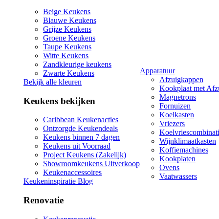
Beige Keukens
Blauwe Keukens
Grijze Keukens
Groene Keukens
Taupe Keukens
Witte Keukens
Zandkleurige keukens
Apparatuur
Zwarte Keukens
Afzuigkappen
Bekijk alle kleuren
Kookplaat met Afz
Magnetrons
Keukens bekijken
Fornuizen
Koelkasten
Caribbean Keukenacties
Vriezers
Ontzorgde Keukendeals
Koelvriescombinat
Keukens binnen 7 dagen
Wijnklimaatkasten
Keukens uit Voorraad
Koffiemachines
Project Keukens (Zakelijk)
Kookplaten
Showroomkeukens Uitverkoop
Ovens
Keukenaccessoires
Vaatwassers
Keukeninspiratie Blog
Renovatie