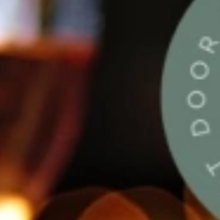
ecepten: watermeloen-feta salade met komkommer en munt, zomerse pael
n blauwe bessen yoghurtijsjes