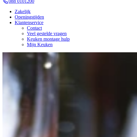
088 0101200
Zakelijk
Openingstijden
Klantenservice
Contact
Veel gestelde vragen
Keuken montage hulp
Mijn Keuken
Terug naar overzicht
Watermeloen-feta salade, zomerse paella e