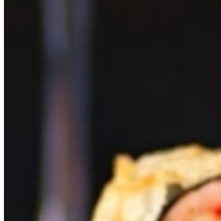
1 theelepel gerookte paprikapoeder
Snufje saffraan
300 gram paellarijst
900 ml visbouillon
500 gram mosselen, schoongemaakt
150 gram cherrytomaten, gehalveerd
100 gram doperwten
1 citroen
1 handje verse peterselie
Peper en zout
Bereiding
Verhit de olijfolie in een paellapan of grote koekenpan.
Bak de garnalen ongeveer 1 minuut per kant tot ze licht kleur
Fruit de ui en knoflook 2 tot 3 minuten.
Voeg de paprika toe en bak nog 5 minuten.
Roer het gerookte paprikapoeder en de saffraan erdoor.
Voeg de paellarijst toe en schep alles goed om.
Schenk de visbouillon erbij en verdeel de rijst gelijkmatig o
Laat de paella ongeveer 15 minuten zacht koken zonder te r
Voeg de mosselen, garnalen, cherrytomaten en doperwten to
Dek de pan losjes af met aluminiumfolie of een deksel en laat