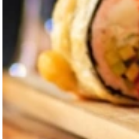
Verwijder gesloten mosselen.
Garneer met citroenpartjes en fijngehakte peterselie en bre
Blauwe bessen yoghurtijsjes
Ingrediënten
250 gram blauwe bessen
300 gram Griekse yoghurt
2 eetlepels honing
1 theelepel vanille-extract
Bereiding
Pureer de blauwe bessen.
Meng de yoghurt met honing en vanille.
Schep beide mengsels afwisselend in ijsvormpjes voor een ge
Zet minimaal 4 uur in de vriezer.
Haal de ijsjes vlak voor het serveren enkele minuten uit de v
Ben je er tijdens het maken van de recepten
achter gekomen dat er een