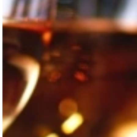
Gepubliceerd op
30 juni 2026
Deel dit artikel
Zet een compleet zomermenu op tafel met deze 3 heerlijke zomerse r
yoghurtijsjes met honing. Eet smakelijk!
Watermeloen-feta salade, zomerse paella e
Recepten zijn voor 4 personen.
Watermeloen-feta salade met munt en komkommer
Ingrediënten
1/2 watermeloen, in blokjes
1 komkommer, in halve plakjes