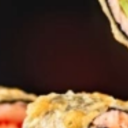
en. Haal ze uit de pan en zet apart.
ver de pan.
oeren.
e.
 nog 8 tot 10 minuten garen, totdat de mosselen openstaan en de rijst ga