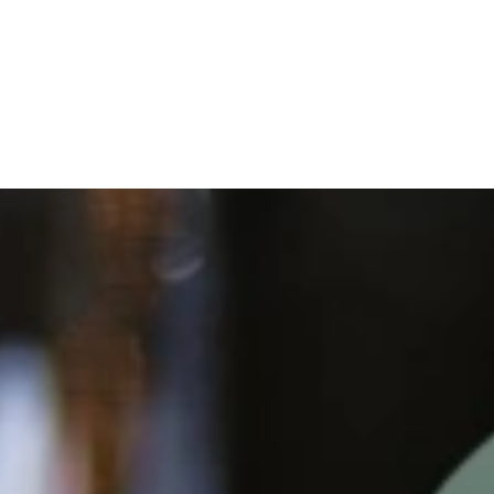
n blauwe bessen yoghurtijsjes