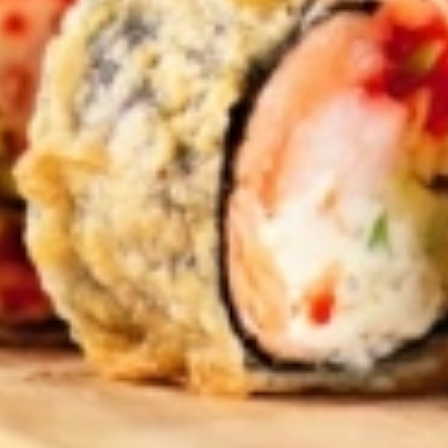
ng op smaak met peper en zout.
marmerd effect (je kunt ook alles in 1x blenden).
riezer om ze uit het vormpje te krijgen.
 apparaat niet meer lekker werkt? Of is het misschien nu wel echt tijd