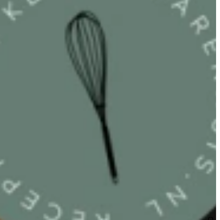
la met mosselen en grote garnalen en tot slot blauwe bessen