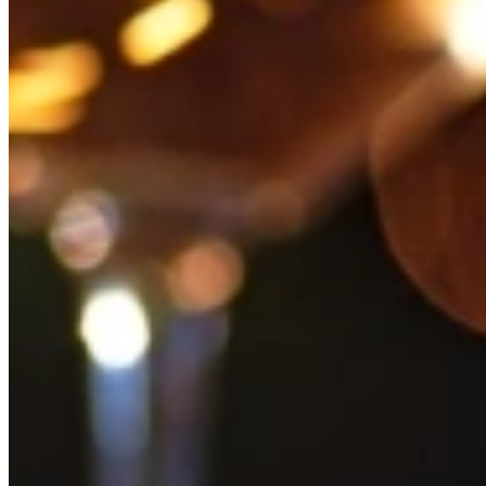
150 gram feta
1 handje verse munt
Sap van 1 limoen
2 eetlepels olijfolie
Versgemalen zwarte peper
Bereiding
Doe de watermeloen en komkommer in een grote schaal.
Verkruimel de feta erover.
Hak de munt grof en voeg toe.
Meng de limoensap en olijfolie tot een dressing.
Besprenkel de salade met de dressing en zwarte peper.
Zomerse paella met mosselen en grote garnalen
Ingrediënten
3 eetlepels olijfolie
12 grote garnalen (rauw, met of zonder schaal)
1 ui, fijngesnipperd
2 teentjes knoflook, fijngehakt
1 rode paprika, in reepjes