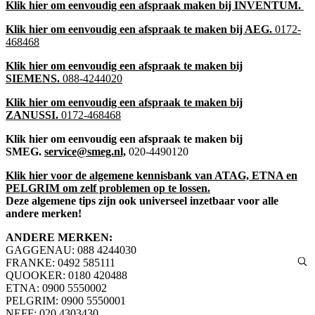
Klik hier om eenvoudig een afspraak maken bij INVENTUM.
Klik hier om eenvoudig een afspraak te maken bij AEG.
0172-
468468
Klik hier om eenvoudig een afspraak te maken bij
SIEMENS.
088-4244020
Klik hier om eenvoudig een afspraak te maken bij
ZANUSSI.
0172-468468
Klik hier om eenvoudig een afspraak te maken bij
SMEG.
service@smeg.nl,
020-4490120
Klik hier voor de algemene kennisbank van ATAG, ETNA en
PELGRIM om zelf problemen op te lossen.
Deze algemene tips zijn ook universeel inzetbaar voor alle
andere merken!
ANDERE MERKEN:
GAGGENAU: 088 4244030
FRANKE: 0492 585111
QUOOKER: 0180 420488
ETNA: 0900 5550002
PELGRIM: 0900 5550001
NEFF: 020 4303430