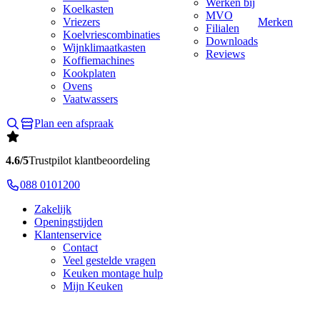
Werken bij
Koelkasten
MVO
Vriezers
Merken
Filialen
Koelvriescombinaties
Downloads
Wijnklimaatkasten
Reviews
Koffiemachines
Kookplaten
Ovens
Vaatwassers
Plan een afspraak
4.6/5
Trustpilot klantbeoordeling
088 0101200
Zakelijk
Openingstijden
Klantenservice
Contact
Veel gestelde vragen
Keuken montage hulp
Mijn Keuken