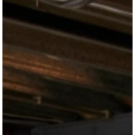
Jubileum Actie Spelregels
60-Jarig jubileum Keukenwarenhuis.nl:
Met ongekende
ontzorgde jubileum-keukendeals, of kies voor een gratis
Quooker, een gratis Bora, of voor de korting! Tijdens onze
gezellige Jubileum feest week!
Kies uw actie
Kies uw actie:
– U geniet van een Gratis Quooker voor keukens vanaf 7500 euro,
excl. montagekosten.
– U geniet van een Gratis Bora inductiekookplaat voor keukens
vanaf 10000 euro, excl. montage kosten.
– Heeft u geen Quooker of Bora nodig? Dan kunt u ook gebruik