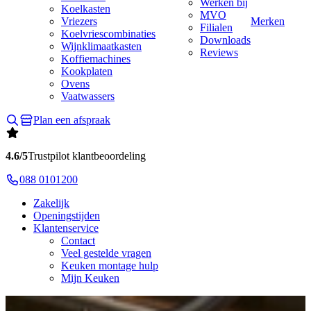
Werken bij
Koelkasten
MVO
Vriezers
Merken
Filialen
Koelvriescombinaties
Downloads
Wijnklimaatkasten
Reviews
Koffiemachines
Kookplaten
Ovens
Vaatwassers
Plan een afspraak
4.6/5
Trustpilot klantbeoordeling
088 0101200
Zakelijk
Openingstijden
Klantenservice
Contact
Veel gestelde vragen
Keuken montage hulp
Mijn Keuken