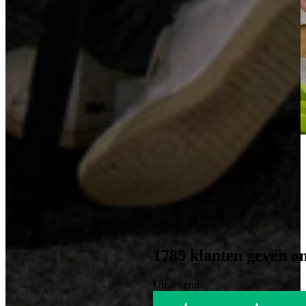
Kom langs en bekijk onze mega showrooms!
Een afspraak is altijd vrijblijvend. U krijgt het ontwerp en de offerte
mee naar huis! Rondleiding langs de keukens die aansluiten bij uw
wensen. Met uitgebreid advies van onze opgeleide keuken experts.
Afspraak maken
1785
klanten geven o
Uitstekend