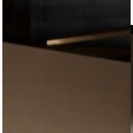
maken van de korting op uw keuken!
In onze getoonde prijzen op onze actiekeukens, outletkeukens en
keukendeals zijn alle mogelijke kortingen reeds verrekend