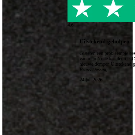
4.6
Uitstekend geholpen
Gisteren een probleempje bes
van mijn Nolte kastdeurtje. 
nieuwe demper. Uitstekend 
Frans Dessing
24 juli 2026