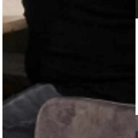
Maak uw keuze
U kunt kiezen uit deze 3 Quookers :
– Quooker 3FRCHR t.w.v. €1295,-
– Quooker 3FSCHR t.w.v. €1295,-
– Quooker 3XCHR t.w.v. € 1295,-
* Of kies een ander model Quooker tegen bijbetaling.
Of kies voor de Bora PURSU t.w.v. € 2299,-
* Of kies een ander model Bora tegen bijbetaling.
Heeft u geen Quooker of Bora nodig? Dan kunt u ook kunt u
gebruik maken van korting op uw keuken! Deze korting is
afhankelijk van het model, merk en type keuken, wij maken graag
een berekening voor u!