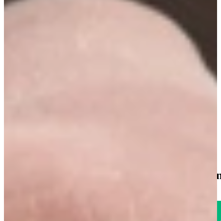
€ 9.995,-
Aanbieding
Jubileum Keukendeal 52 Nieuw
Landelijke Keukens
€ 24.995,-
€ 19.995,-
Aanbieding
Jubileum Keukendeal 60 Noten Milano
Houten Keukens
€ 19.495,-
€ 15.995,-
1785
klanten geven o
Uitstekend