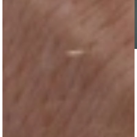
Snel een afspraak maken
Wij gebruiken deze informatie om jouw afspraak in te plannen.
Geen zorgen; Je wordt niet aangemeld voor emailmarketing.
Andere mogelijkheden
Bel voor een afspraak
Bel
088 0101200
Mail voor een afspraak
info@keukenwarenhuis.nl