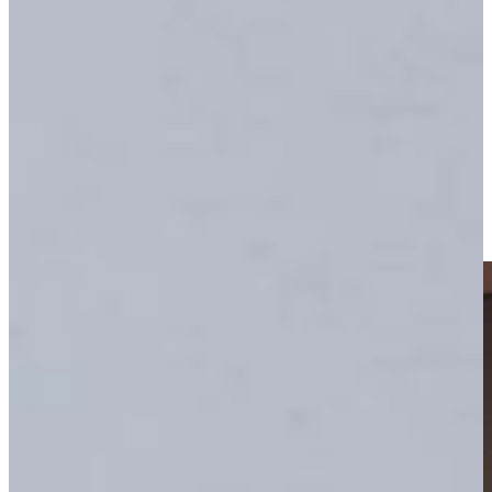
Ruim 60 jaar geleden startte het familiebedrijf met de verkoop van
keukens en inmiddels heeft Keukenwarenhuis.nl de
grootste
keukenshowrooms
van heel Nederland, ideaal voor een dagje uit in
de vakantie
Om deze mijlpaal te markeren, worden er spectaculaire
kortingsacties georganiseerd, mede mogelijk gemaakt door onze
trouwe leveranciers. Bezoek ons en profiteer van exclusieve
aanbiedingen!
Lees hier onze Jubileum Actie Spelregels
.