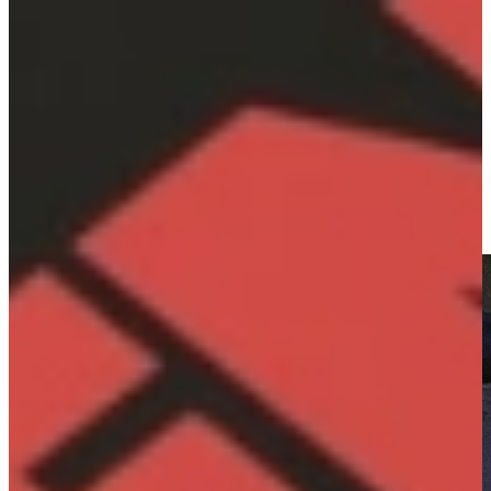
onder één dak
Keukenwarenhuis.nl specialiseert zich in betaalbare luxe, met
ontzorgde Duitse A-merk keukens, welke vast laag geprijsd
verkocht worden. Met A-merk-apparatuur, het aanrechtblad en de
accessoires tegen onze internetprijzen. Alles wordt voor u geregeld,
inclusief montage en aansluiten, kant en klaar!
*Ook vele A-merk outlet keukens en een compleet assortiment
keukens welke in ieder formaat en budget binnen 7 dagen
leverbaar zijn!