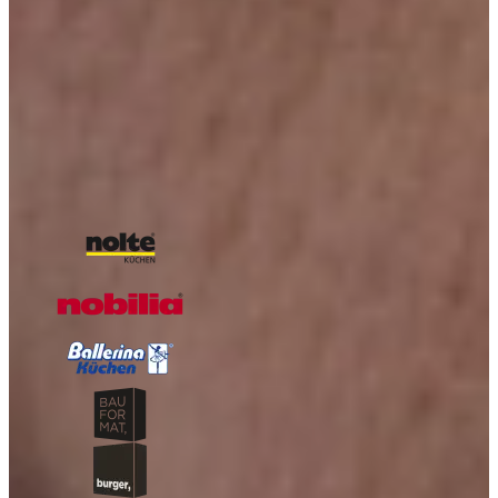
inspiratie!
Boordevol inspiratie, landelijke keukens, trends en praktische tips
van Keukenwarenhuis.nl
Over de kracht van onze Keukenwarenhuis.nl Familie!
Iedere week kans op een gratis messenset!
Inclusief vele lezers aanbiedingen!
Magazine aanvragen
Onze A-kwaliteit merken