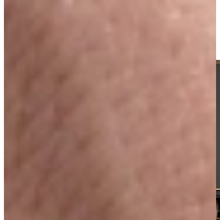
aanbetaling)
2. Maak later, tijdens het 2e gesprek, pas uw definitieve keuzes
*Ook geldig op onze nieuwe collectie spoed- en voorraadkeukens.
Reserveer dus NU uw keuken alvast! Reserveren is gratis, u betaalt
nog niets, en u voorkomt een prijsverhoging!