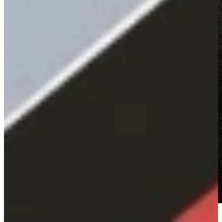
Je vindt alle keukenstijlen en ideeën