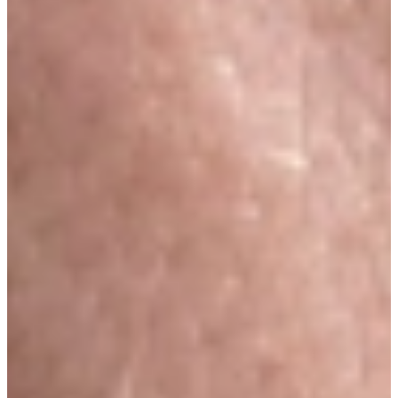
Bekijk alle reviews
Waarom kiezen voor Keukenwarenhuis.nl?
Een vertrouwde keuze bij een (h)echt
Familiebedrijf
Een dagje op uw gemak zelf vrijblijvend oriënteren is bij
Keukenwarenhuis.nl nog mogelijk! Alle keukens in de showroom
staan compleet en netto geprijsd en dat voor ieder budget, zodat u
zelf vrijblijvend kunt beslissen of u met een verkoper in gesprek wilt
gaan. Ook kunt u natuurlijk later nog eens komen kijken, als uw
ideeën meer vorm gekregen hebben.
Deze Keukenactie geldt uitsluitend voor alle complete orders welke
binnen 24 maanden (of direct uit voorraad) geleverd mogen worden.
Kom dus snel langs en profiteer van de vele aanbiedingen tijdens de
ruime openingstijden.
Uniek in Nederland: Kiezen en Kopen in twee veilige stappen:
TIP: Vraag ook naar de snelle beslisserkorting, en profiteer extra!
1. Doe uw voorkeuze en reserveer uw keuken, (gratis en geen