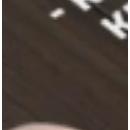
€ 9.995,-
Direct leverbaar
Aanbieding
Jubileum Keukendeal 45
Scandinavische Keukens
€ 13.495,-
€ 10.995,-
Aanbieding
Jubileum Keukendeal 48
Industriële Keukens
€ 12.995,-
€ 10.795,-
Aanbieding
Jubileum Keukendeal 64
Moderne Keukens
€ 13.495,-