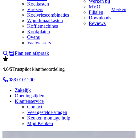
Werken bij
Koelkasten
MVO
Vriezers
Merken
Filialen
Koelvriescombinaties
Downloads
Wijnklimaatkasten
Reviews
Koffiemachines
Kookplaten
Ovens
Vaatwassers
Plan een afspraak
4.6/5
Trustpilot klantbeoordeling
088 0101200
Zakelijk
Openingstijden
Klantenservice
Contact
Veel gestelde vragen
Keuken montage hulp
Mijn Keuken