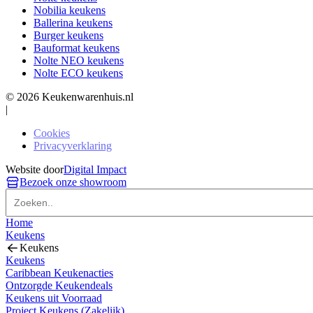
Nobilia keukens
Ballerina keukens
Burger keukens
Bauformat keukens
Nolte NEO keukens
Nolte ECO keukens
© 2026 Keukenwarenhuis.nl
|
Cookies
Privacyverklaring
Website door
Digital Impact
Bezoek onze showroom
Home
Keukens
Keukens
Keukens
Caribbean Keukenacties
Ontzorgde Keukendeals
Keukens uit Voorraad
Project Keukens (Zakelijk)