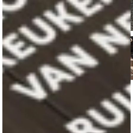
Kom langs en bekijk onze mega showrooms!
Een afspraak is altijd vrijblijvend. U krijgt het ontwerp en de offerte
mee naar huis! Rondleiding langs de keukens die aansluiten bij uw
wensen. Met uitgebreid advies van onze opgeleide keuken experts.
Afspraak maken
Bekijk producten
Een greep uit onze Jubileum Keukendeals
Aanbieding
Jubileum Keukendeal 34
Hoogglans Keukens
€ 11.995,-