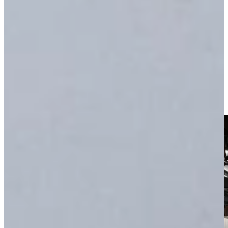
Makkelijk zelf vrijblijvend inspireren en
oriënteren
Een dagje op uw gemak zelf vrijblijvend oriënteren is bij
Keukenwarenhuis.nl nog mogelijk! Alle keukens in de showroom
staan compleet en netto geprijsd en dat voor ieder budget, zodat u
zelf vrijblijvend kunt beslissen of u met een verkoper in gesprek wilt
gaan. Ook kunt u natuurlijk later nog eens komen kijken, als uw
ideeën meer vorm gekregen hebben.
Bij Keukenwarenhuis.nl moet je zijn geweest!