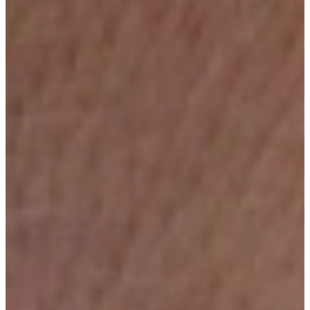
Afspraak maken via WhatsApp
Bericht naar
+31880101201
Kom langs in onze showroom
Dordrecht
Ter Aar
Vraag nu ons Keuken Magazine aan, boordevol