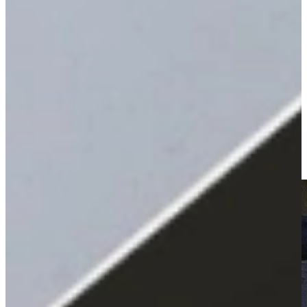
Het familiebedrijf Keukenwarenhuis.nl specialiseert zich in
betaalbare A-merk keukens, rechtstreeks uit Duitsland, die vast laag
geprijsd verkocht worden, inclusief de apparatuur tegen onze
internetprijzen. Alles wordt voor u geregeld, inclusief montage en
aansluiten, kant en klaar!
Ontspannen zelf oriënteren is bij Keukenwarenhuis.nl nog mogelijk!
Alle keukens in de showroom zijn vast laag geprijsd, zodat u zelf
vrijblijvend kunt beslissen of u met een adviseur aan tafel wilt gaan.
Kom dus snel langs en profiteer van de jubileum aanbiedingen! Wij
zorgen uiteraard voor een feestelijke en ontspannen sfeer met een
hapje en een drankje!