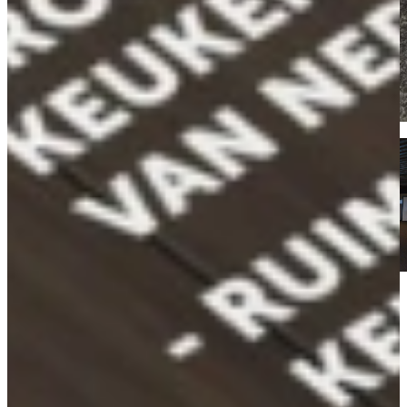
Kom langs en bekijk onze mega showrooms!
Een afspraak is altijd vrijblijvend. U krijgt het ontwerp en de offerte
mee naar huis! Rondleiding langs de keukens die aansluiten bij uw
wensen. Met uitgebreid advies van onze opgeleide keuken experts.
Afspraak maken
Bekijk producten
Waarom Keukenwarenhuis.nl XXL in
Dordrecht?
Het familiebedrijf Keukenwarenhuis.nl specialiseert zich in
betaalbare A-merk keukens, rechtstreeks uit Duitsland, die vast laag
geprijsd voor Half Geld verkocht worden, inclusief de apparatuur