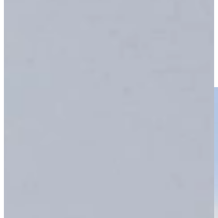
In 2004 opende Keukenwarenhuis.nl in Dordrecht zijn deuren! En
na de flinke verbouwing van afgelopen jaar waarbij de showroom
maar liefst twee keer zo groot werd was Keukenwarenhuis.nl
daarmee de allergrootste keukenshowroom in de regio!
In deze showroom vindt u nu letterlijk alle keukenstijlen onder een
dak: moderne keukens, landelijke keukens, industriële keukens,
zwarte keukens, outletkeukens, voorraadkeukens, greeploze
keukens, luxe keukens en nog veel meer.