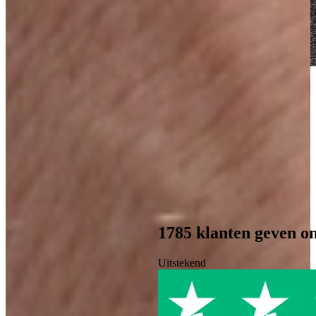
Vraag nu ons Keuken Magazine aan, boordevol
inspiratie!
Boordevol inspiratie, landelijke keukens, trends en praktische tips
van Keukenwarenhuis.nl
Over de kracht van onze Keukenwarenhuis.nl Familie!
Iedere week kans op een gratis messenset!
Inclusief vele lezers aanbiedingen!
Magazine aanvragen
1785
klanten geven o
Uitstekend