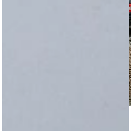
Met ruim 60 jaar ervaring in de Keukenbranche
Een (h)echt Familiebedrijf