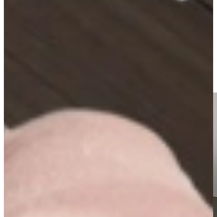
tegen onze internetprijzen. Alles wordt voor u geregeld, inclusief
montage en aansluiten, kant en klaar!
Ontspannen zelf oriënteren is bij Keukenwarenhuis.nl nog mogelijk!
Alle keukens in de showroom zijn vast laag geprijsd, zodat u zelf
vrijblijvend kunt beslissen of u met een adviseur aan tafel wilt gaan.
Kom dus snel langs en profiteer van de vele aanbiedingen.
Einsteinstraat 29, Dordrecht (A16 afslag 20, Dordtse Kil2) tel. 088-
01 01 201