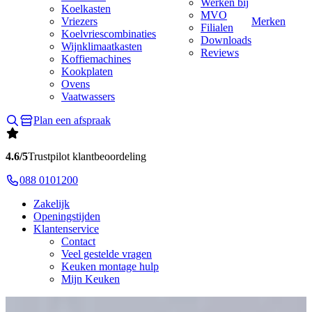
Werken bij
Koelkasten
MVO
Vriezers
Merken
Filialen
Koelvriescombinaties
Downloads
Wijnklimaatkasten
Reviews
Koffiemachines
Kookplaten
Ovens
Vaatwassers
Plan een afspraak
4.6/5
Trustpilot klantbeoordeling
088 0101200
Zakelijk
Openingstijden
Klantenservice
Contact
Veel gestelde vragen
Keuken montage hulp
Mijn Keuken