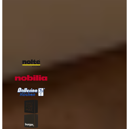
voorraadkeuken!
Waarom witte en lichtgekleurde keukens nog steeds relevant
zijn
Witte keuken kiezen: Van modern tot landelijk, hoogglans of
mat?
Onze A-kwaliteit merken