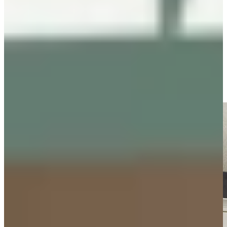
sfeervol geheel.
Omdat de magnolia keuken kleur een rustige basis vormt, kun je
eenvoudig spelen met contrasten en materialen zonder dat de keuken
druk oogt. Juist daardoor blijft een magnolia keuken jarenlang
stijlvol en makkelijk te combineren met veranderende woontrends.
Benieuwd hoe verschillende magnolia keukens er in het echt
uitzien? Kom langs in onze mega showrooms in Dordrecht of Ter
Aar en laat je inspireren door tientallen keukenopstellingen in iedere
denkbare stijl.