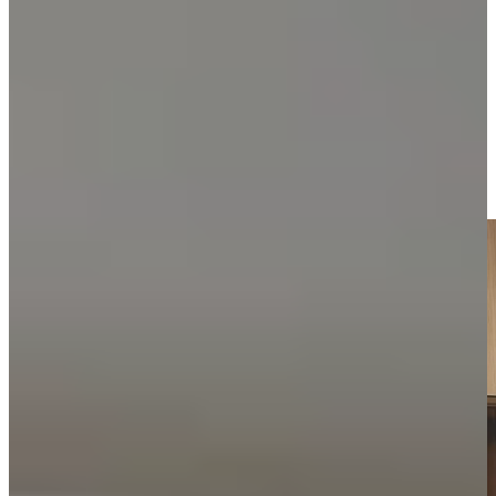
Magnolia keukens laten zich bovendien moeiteloos combineren met
andere materialen en kleuren. Denk aan een warm houtlook
werkblad voor een natuurlijke uitstraling of juist een donker
composiet werkblad voor een luxe contrast. Ook zwarte accenten,
zoals een zwarte kraan of matzwarte grepen, combineren prachtig
met de warme tint van magnolia.
Juist die veelzijdigheid maakt dat keukens magnolia in vrijwel iedere
woonstijl passen. Van modern en strak tot landelijk en klassiek: een
magnolia keuken blijft stijlvol en tijdloos.