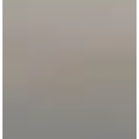
Magnolia Keukens
Een magnolia keuken combineert de rust van een lichte keuken met
een warmere en zachtere uitstraling dan standaard wit. Dankzij de
subtiele crème-achtige tint voelt een keuken in magnolia sfeervol,
stijlvol en tijdloos aan. Ideaal voor wie een lichte keuken wil, maar
nét wat meer warmte en karakter zoekt.
Bij Keukenwarenhuis.nl ontwerpen wij magnolia keukens volledig
op maat, afgestemd op jouw woning, woonstijl en budget. Van
landelijke magnolia keukens met houtaccenten tot moderne
greeploze keukens in magnolia met een strak design.
Van voordelige keukens direct uit voorraad tot luxe
maatwerkopstellingen met Duitse A-merk apparatuur: er is altijd een
magnolia keuken die past bij jouw budget.