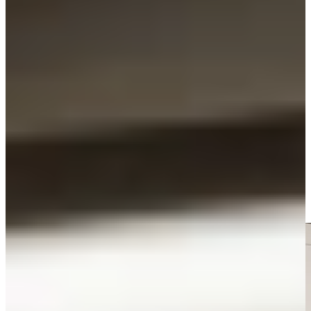
maar wel houden van een frisse en tijdloze uitstraling.
De magnolia keuken kleur staat bekend om haar zachte en elegante
karakter. Hierdoor creëer je eenvoudig een warme sfeer in huis
zonder dat de keuken donker oogt. Juist die combinatie van licht en
warmte maakt magnolia keukens zo geliefd.
Een keuken magnolia is verkrijgbaar in verschillende afwerkingen,
zoals mat, zijdeglans of hoogglans. Ook zijn er eindeloos veel
combinaties mogelijk met houtlook elementen, natuursteen,
betonlook of zwarte details. Hierdoor kun je de keuken volledig
aanpassen aan jouw persoonlijke smaak en woonstijl.
Daarnaast blijft een magnolia kleur keuken jarenlang actueel. De
neutrale basis zorgt ervoor dat je eenvoudig accessoires,
wandkleuren of decoratie kunt aanpassen zonder dat de keuken uit
de mode raakt.