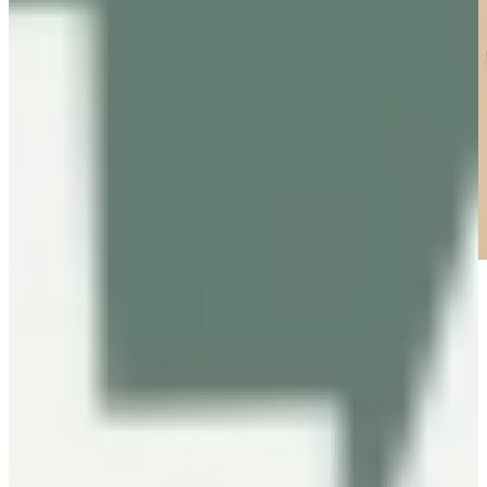
Tips voor het samenstellen van jouw
Magnolia Keuken
Bij het samenstellen van jouw magnolia keuken is het belangrijk om
eerst na te denken over de sfeer die je wilt creëren. Wil je een
moderne en luxe uitstraling? Dan werkt magnolia prachtig in
combinatie met donkere accenten, strakke lijnen en een dun
werkblad. Zoek je juist meer warmte en gezelligheid? Dan zorgen
houtlook materialen, zachte verlichting en natuurlijke tinten voor een