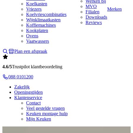
Werken bij
Koelkasten
MVO
Vriezers
Merken
Filialen
Koelvriescombinaties
Downloads
Wijnklimaatkasten
Reviews
Koffiemachines
Kookplaten
Ovens
Vaatwassers
Plan een afspraak
4.6/5
Trustpilot klantbeoordeling
088 0101200
Zakelijk
Openingstijden
Klantenservice
Contact
Veel gestelde vragen
Keuken montage hulp
Mijn Keuken