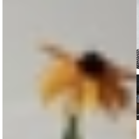
Kom langs en bekijk onze mega showrooms!
Een afspraak is altijd vrijblijvend. U krijgt het ontwerp en de offerte
mee naar huis! Rondleiding langs de keukens die aansluiten bij uw
wensen. Met uitgebreid advies van onze opgeleide keuken experts.
Afspraak maken
Bekijk producten
Bekijk magnolia keukens die je direct
kunt ervaren in onze mega showrooms