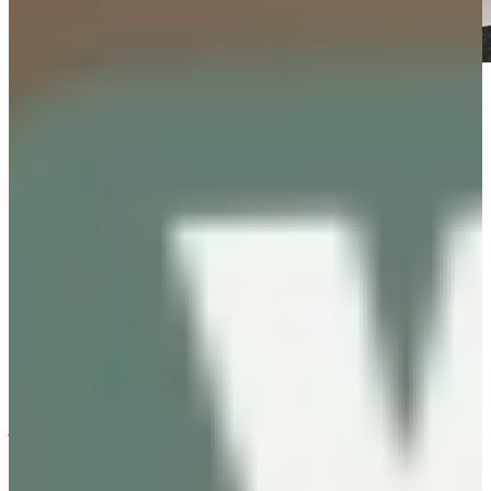
Van moderne Magnolia Keukens tot
warme landelijke stijlen
Magnolia keukens zijn verkrijgbaar in uiteenlopende stijlen.
Moderne magnolia keukens kenmerken zich vaak door strakke
lijnen, greeploze fronten en minimalistische ontwerpen. Door de
warme kleur oogt de keuken strak, maar nooit kil.
Houd je juist van een meer landelijke sfeer? Dan combineert een
magnolia keuken prachtig met houten werkbladen, sierlijsten en
natuurlijke materialen. Hierdoor ontstaat een warme en gezellige
leefkeuken waarin koken en samenzijn centraal staan.
Ook qua afwerking zijn er volop mogelijkheden. Een matte
magnolia keuken zorgt voor een rustige en luxe uitstraling, terwijl
hoogglans magnolia juist extra licht en ruimte creëert. Daardoor kun
je de uitstraling van de keuken volledig afstemmen op jouw woning
en persoonlijke smaak.
Of je nu kiest voor een rechte keuken, een hoekopstelling of een