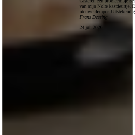
Gisteren een probleempje bes
van mijn Nolte kastdeurtje. 
nieuwe demper. Uitstekend 
Frans Dessing
24 juli 2026
Bekijk alle reviews
Wat is een Magnolia Keuken?
Een magnolia keuken is een keuken waarbij de fronten uitgevoerd
zijn in een warme lichte tint tussen wit en crème in. De kleur wordt
vaak gekozen door mensen die een witte keuken te koel vinden,