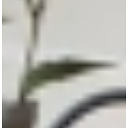
€ 8.995,-
Direct leverbaar
Aanbieding
Actie Keuken Wendy 141
Actiekeukens
€ 4.295,-
Direct leverbaar
Aanbieding
Actie Keuken Lotte 144
Actiekeukens
€ 4.895,-
Direct leverbaar
Aanbieding
Actie Keuken Nadja 151
Actiekeukens
€ 3.795,-
Direct leverbaar