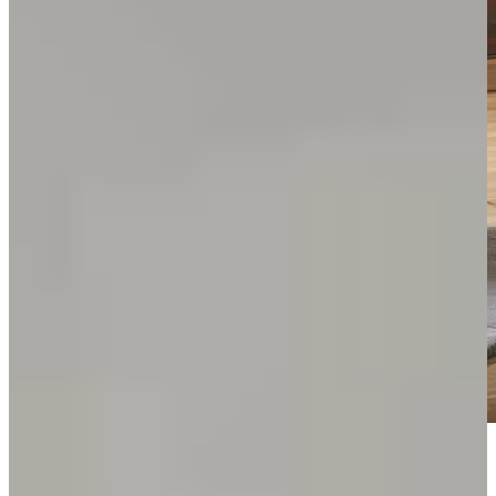
Keukenwarenhuis.nl is dé specialist in Magnolia Keukens