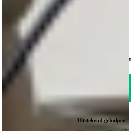
Nog aan het oriënteren? Ontvang gratis ons
keukenmagazine
Boordevol witte keukens inspiratie, trends en praktische tips.
Over de kracht van onze Keukenwarenhuis.nl Familie!
Iedere week kans op een gratis messenset!
Inclusief vele lezers aanbiedingen!
Vraag gratis keukenmagazine aan
1785
klanten geven o
Uitstekend
4.6
Uitstekend geholpen