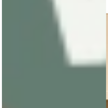
royaal kookeiland: keukens magnolia passen zich moeiteloos aan
iedere ruimte aan.