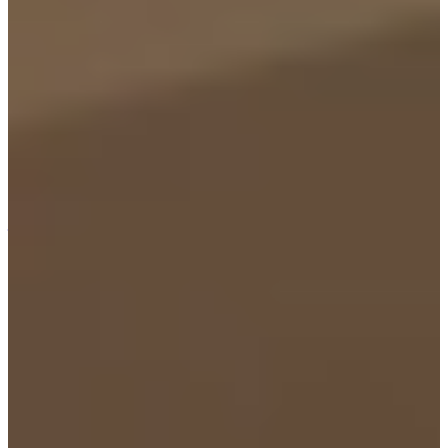
Beige Keukens - Inspiratie
De Greige Keuken - Inspiratie
Houten Keukens Inspiratie
Houten Aanrechtblad - Voordelen, Nadelen en
Onderhoudsvereisten
Houten aanrechtblad schoonmaken |Tips om veilig en efficiënt
je houten keukenblad te reinigen
Houten Keuken Onderhouden? Dit moet je eerst weten!
Marmerlook Keuken - Keukens Met De Warme en Chique
Uitstraling van Marmer
Terug naar de natuur: Natuurlijke materialen in de keuken
De Zandkleurige Keuken - Inspiratie
Zandkleurige keuken kopen? Bekijk onze nieuwe