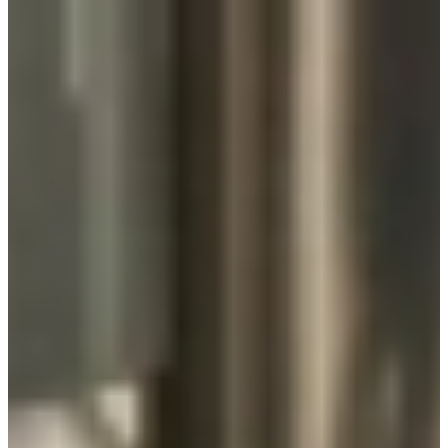
Bekijk alle reviews
De veiligheid van een Quooker
Is een Quooker veilig?
Absoluut! Quookers zijn één van de meest veilige kokendwater
kranen. Ze worden namelijk ontworpen met een speciaal
veiligheidsmechanisme waardoor de kraan niet zomaar af kan gaan,
bijvoorbeeld als u hem tijdens het handen wassen per ongeluk
aantikt.
Het kokend water moet echt geactiveerd worden door middel van
het twee keer tikken/schuiven van een ring om de waterloop. Ook
geeft de Quooker met een rode lichtring aan wanneer de kokend
water functie is geactiveerd. Zo kunt u van tevoren zien wat er uit de
kraan gaat komen.
Uniek is ook de waterstraal van de Quooker. Deze bestaat namelijk
uit druppeltjes in plaats van een massieve straal. Zo is het risico op
verbranding lager en heeft u meer tijd om uw hand terug te trekken.