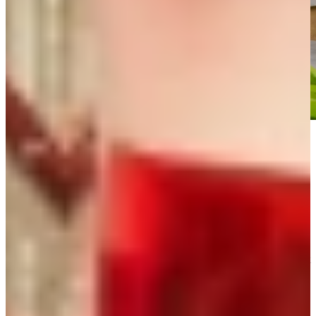
Minstens zo belangrijk
De verschillende reservoirs
De Quooker kraan is verkrijgbaar met diverse reservoirs, waaronder
de Quooker Pro 3 (3 liter), de Quooker Combi (7 liter) en Quooker
Combi+ (7 liter en onbeperkt warm water). Voor ieder huishouden
wat wils!
Daarnaast is de Quooker Combi+ boiler met energielabel A de meest
zuinige warm- en koudwatervoorziening in de keuken.
Goed voor uw portemonnee én voor het milieu, al helemaal
wanneer u gaat besparen op bruisend water in plastic flessen!