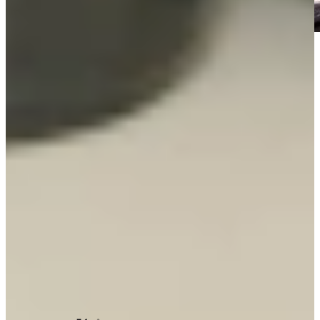
Kom langs en bekijk onze mega showrooms!
Een afspraak is altijd vrijblijvend. U krijgt het ontwerp en de offerte
mee naar huis! Rondleiding langs de keukens die aansluiten bij uw
wensen. Met uitgebreid advies van onze opgeleide keuken experts.
Afspraak maken
Voor meer inspiratie
Alle blogs
De nieuwe Quooker front
Quooker - Voordelen, Nadelen, Veiligheid, & Meer
Quooker CUBE - Voordelen en Nadelen van de
Multifunctionele 5-in-1 Kraan
Onze A-kwaliteit merken