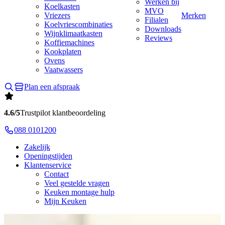
Werken bij
Koelkasten
MVO
Vriezers
Merken
Filialen
Koelvriescombinaties
Downloads
Wijnklimaatkasten
Reviews
Koffiemachines
Kookplaten
Ovens
Vaatwassers
Plan een afspraak
4.6/5
Trustpilot klantbeoordeling
088 0101200
Zakelijk
Openingstijden
Klantenservice
Contact
Veel gestelde vragen
Keuken montage hulp
Mijn Keuken