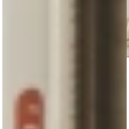
Waarom veel mensen kiezen voor een Quooker
Wat zijn de voordelen?
– Direct 100ºC kokend, koel, bruisend én gefilterd water.
– Luxe ontwerp in meerdere kleuren en stijlen.
– Optimale waterkwaliteit.
– Met meerdere veiligheidsmechanismes.
– Kosten-, water- en energiebesparend. U neemt alleen af wat u
gebruikt en bespaart op water in plastic flessen. Goed voor het
milieu én voor uw portemonnee!
– Veelzijdig gebruik: met direct kokend kunt u makkelijk flesjes