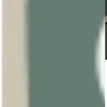
De enige echte
Quooker, de alleskunner
In één op de drie keukens wordt hij inmiddels geplaatst. De
Quooker. Een kraan die naast koud water ook direct 100˚C kokend
water levert dankzij het reservoir dat zich in de spoelkast bevindt.
Voor thee en koffie, maar ook om pasta en groenten snel aan de
kook te krijgen.