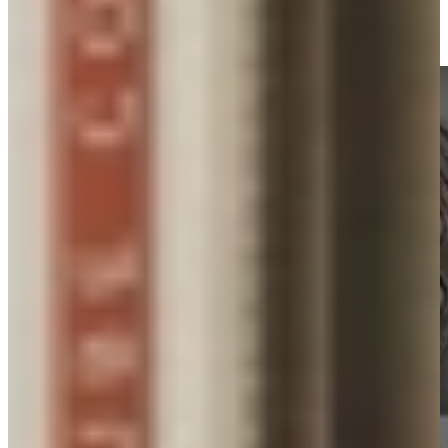
steriliseren, een kopje thee of soep zetten en tomaten ontvellen. Ook
gaat het koken van pasta of groenten veel sneller. Nooit meer
wachten op de waterkoker!