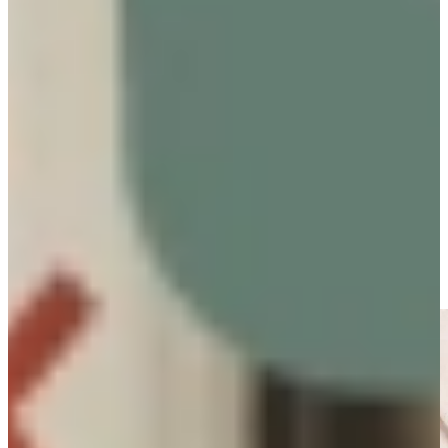
Kant en klaar kokend water met een gemakkelijke draai aan de
knop. Veilig, zuinig, multi-inzetbaar en verkrijgbaar in meerdere
kraanmodellen en kleuren, waaronder chroom en matzwart. Eerst
zien, dan geloven?
U kunt de Quooker iedere dag zelf testen bij ons in de
showrooms!
We praten bij een Quooker kraan altijd over kokendwaterkranen. En
in het Quooker geval is dat ook zeker waar. Het unieke aan
Quooker is dat het water op 110 graden in het reservoir wordt
bewaard. Door de toegepaste hoogvacuüm isolatie is het standby
energieverbruik daardoor maar trouwens 10 watt (5 cent per etmaal).
Bij een Quooker komt het water daardoor met 100˚C uit de kraan.
Perfect om babyflesjes te steriliseren, snel pasta te koken, thee te
zetten zonder dat witte laagje op je water en nog veel meer!