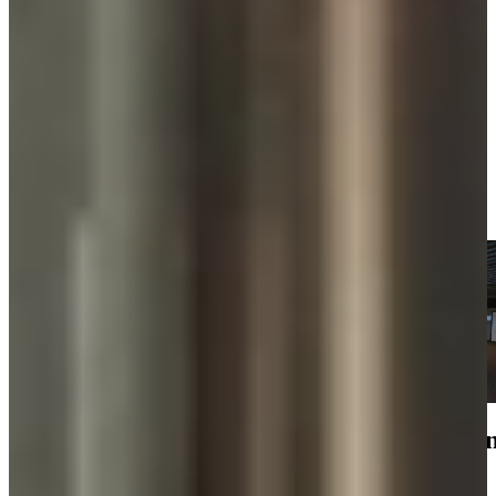
Kom langs en bekijk onze mega showrooms!
Een afspraak is altijd vrijblijvend. U krijgt het ontwerp en de offerte
mee naar huis! Rondleiding langs de keukens die aansluiten bij uw
wensen. Met uitgebreid advies van onze opgeleide keuken experts.
Afspraak maken
Bekijk producten
1785
klanten geven o
Uitstekend