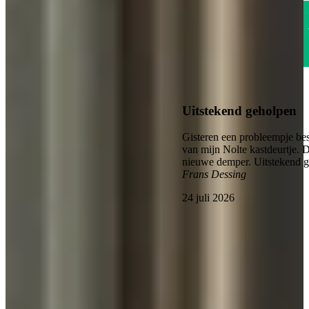
4.6
Uitstekend geholpen
Gisteren een probleempje bes
van mijn Nolte kastdeurtje. 
nieuwe demper. Uitstekend 
Frans Dessing
24 juli 2026