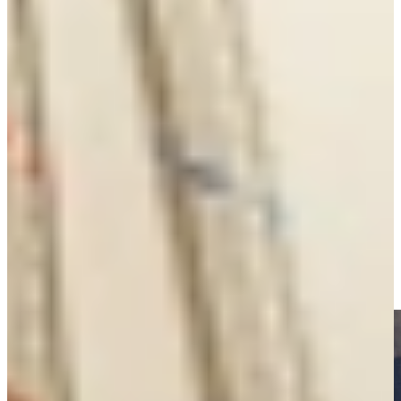
Quooker Fusion
– Elegante 3-in-1 kranen met kokend, warm en
koud water. Verkrijgbaar in een rond en een recht model met 7
verschillende kleurfinishes.
Quooker Flex
– Nieuw, met handige uittrekslang. Het vullen en
reinigen van pannen wordt zo nog gemakkelijker. Verkrijgbaar in
een finishes chrome, RVS, zwart, gunmetal en rosé koper.
Quooker Front
– Strakke designkraan met de bediening aan de
voorkant van de uitloop. Voor extra gebruiksgemak en een moderne
uitstraling in de keuken. Verkrijgbaar in finishes RVS, zwart,
gunmetal en rosé koper.
Quooker Cube
– Breid uw Quooker systeem uit naar een echte 5-
in-1 kraan. Naast koud, warm en kokend water nu ook koel
bruisend én koel gefilterd water. Direct uit de kraan, thuis in uw
keuken. Met de CUBE behoort het kopen van plastic flessen met
water tot het verleden!