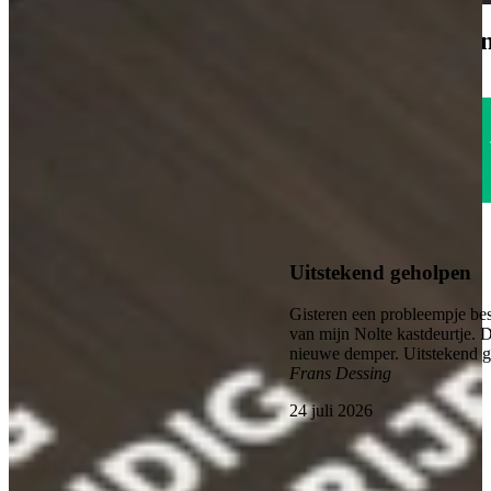
1785
klanten geven o
Uitstekend
4.6
Uitstekend geholpen
Gisteren een probleempje bes
van mijn Nolte kastdeurtje. 
nieuwe demper. Uitstekend 
Frans Dessing
24 juli 2026