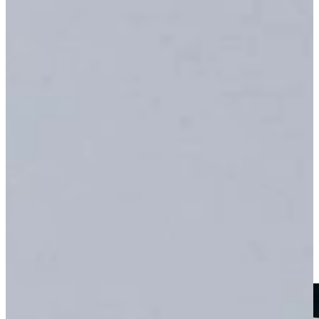
Innovaties bij Siemens
Koken en Bakken met Siemens
Siemens biedt een hoogwaardig assortiment keukenapparatuur
waarin innovatie, precisie en design samenkomen. Van ovens en
combi-stoomovens tot kookplaten en afzuigsystemen, elk apparaat is
ontworpen om koken slimmer en sneller te maken.
Met technologieën als activeClean, pulseSteam, varioSpeed en
cookControl Pro bereid je gerechten perfect en tot 50% sneller,
terwijl Home Connect bediening via smartphone of spraak mogelijk
maakt. De flexInduction-kookplaten en modellen met geïntegreerde
afzuiging combineren kracht en elegantie in een strak, modern
ontwerp.
Siemens onderscheidt zich door Duitse techniek en toekomstgerichte
innovatie, apparatuur die efficiëntie, comfort en stijl moeiteloos
verenigt.
Ik wil de scherpste prijs