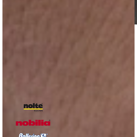
Vraag nu ons Keuken Magazine aan, boordevol
inspiratie!
Boordevol inspiratie, landelijke keukens, trends en praktische tips
van Keukenwarenhuis.nl
Over de kracht van onze Keukenwarenhuis.nl Familie!
Iedere week kans op een gratis messenset!
Inclusief vele lezers aanbiedingen!
Magazine aanvragen
Onze A-kwaliteit merken