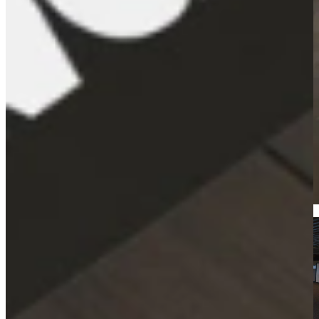
Kom langs en bekijk onze mega showrooms!
Een afspraak is altijd vrijblijvend. U krijgt het ontwerp en de offerte
mee naar huis! Rondleiding langs de keukens die aansluiten bij uw
wensen. Met uitgebreid advies van onze opgeleide keuken experts.
Afspraak maken
Bekijk producten