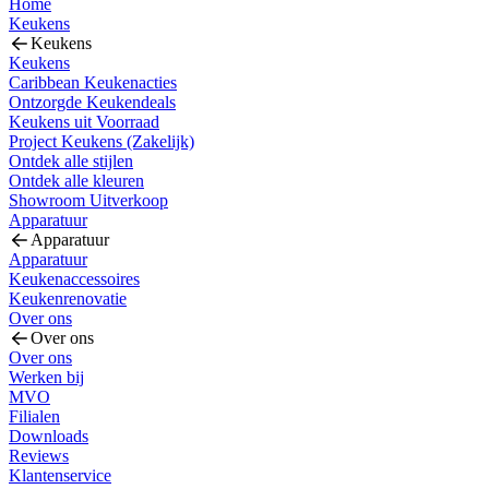
Home
Keukens
Keukens
Keukens
Caribbean Keukenacties
Ontzorgde Keukendeals
Keukens uit Voorraad
Project Keukens (Zakelijk)
Ontdek alle stijlen
Ontdek alle kleuren
Showroom Uitverkoop
Apparatuur
Apparatuur
Apparatuur
Keukenaccessoires
Keukenrenovatie
Over ons
Over ons
Over ons
Werken bij
MVO
Filialen
Downloads
Reviews
Klantenservice