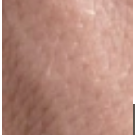
technische precisie, design en stilte samenkomen. De modellen zijn
verkrijgbaar als inbouw-, onderbouw- en vrijstaande varianten en
beschikken over één of twee afzonderlijk instelbare
temperatuurzones (5 °C–20 °C), zodat rode en witte wijnen perfect
bewaard blijven.
Dankzij de trillingsarme compressor, uv-werende glazen deur en
constante luchtvochtigheid blijven aroma’s en kwaliteit optimaal
behouden. De eikenhouten legplateaus op telescopische rails maken
het eenvoudig om flessen veilig uit te schuiven, terwijl de
energiezuinige led-verlichting met presentatiemodus de collectie
subtiel verlicht.
Siemens onderscheidt zich met zijn combinatie van Duitse techniek,
fluisterstille werking (ca. 38 dB) en een strak, tijdloos design,
wijnklimaatkasten die jouw wijn niet alleen beschermen, maar ook
met stijl presenteren.
Ik wil de scherpste prijs