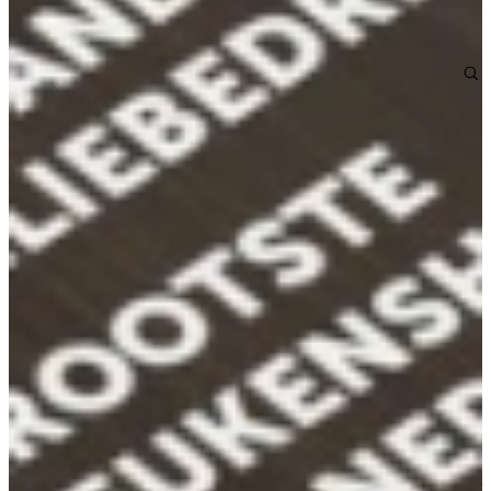
Bekijk alle reviews
Bekijk de modellen in onze showroom
Vaatwassers
Siemens vaatwassers combineren innovatie, efficiëntie en comfort in
een strak design. Met Zeolith-droogtechnologie drogen servies en
glaswerk sneller en energiezuiniger, terwijl varioSpeed Plus
programma’s tot 66% verkort.
Dankzij intelligentDry komt zelfs kunststof vaat perfect droog uit de
machine. Het varioFlex Pro-korfsysteem, de varioDrawer en de
autoOpen Dry-functie bieden maximale flexibiliteit en gemak,
terwijl de iQdrive-motor fluisterstil en energiezuinig werkt. Via
Home Connect bedien je de vaatwasser eenvoudig op afstand of met