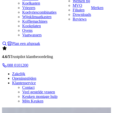
Werken bij
Koelkasten
MVO
Vriezers
Merken
Filialen
Koelvriescombinaties
Downloads
Wijnklimaatkasten
Reviews
Koffiemachines
Kookplaten
Ovens
Vaatwassers
Plan een afspraak
4.6/5
Trustpilot klantbeoordeling
088 0101200
Zakelijk
Openingstijden
Klantenservice
Contact
Veel gestelde vragen
Keuken montage hulp
Mijn Keuken