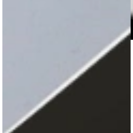
Keukenwarenhuis.nl is de Siemens specialist
Koelen en Vriezen met Siemens
Siemens biedt een uitgebreid assortiment koelkasten en vriezers die
voedsel langer vers houden met behoud van smaak en
voedingswaarde.
Met technologieën als hyperFresh blijven producten tot drie keer
langer vers, terwijl noFrost ontdooien overbodig maakt en
multiAirflow zorgt voor gelijkmatige koeling. Functies als
superCooling en superFreezing brengen nieuwe producten snel op
temperatuur en via Home Connect beheer je je koelkast eenvoudig
op afstand. De energiezuinige LED-verlichting en flexibele indeling
verhogen het gebruiksgemak, terwijl het strakke, moderne design
naadloos past in elke keuken.