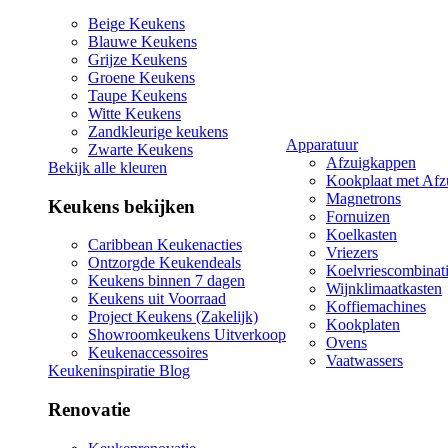
Beige Keukens
Blauwe Keukens
Grijze Keukens
Groene Keukens
Taupe Keukens
Witte Keukens
Zandkleurige keukens
Apparatuur
Zwarte Keukens
Afzuigkappen
Bekijk alle kleuren
Kookplaat met Afz
Magnetrons
Keukens bekijken
Fornuizen
Koelkasten
Caribbean Keukenacties
Vriezers
Ontzorgde Keukendeals
Koelvriescombinat
Keukens binnen 7 dagen
Wijnklimaatkasten
Keukens uit Voorraad
Koffiemachines
Project Keukens (Zakelijk)
Kookplaten
Showroomkeukens Uitverkoop
Ovens
Keukenaccessoires
Vaatwassers
Keukeninspiratie Blog
Renovatie