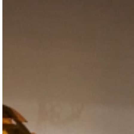
Bekijk de videotour
Vrijblijvend advies?
Kom langs in onze showroom, of maak gratis een afspraak