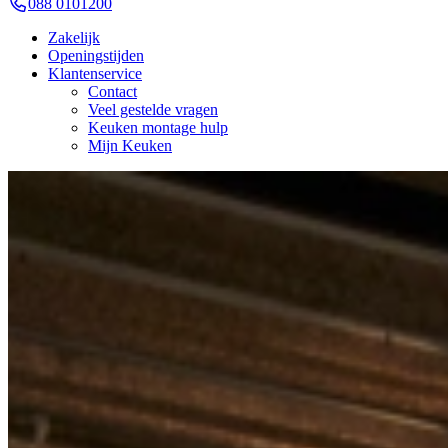
088 0101200
Zakelijk
Openingstijden
Klantenservice
Contact
Veel gestelde vragen
Keuken montage hulp
Mijn Keuken
Keukens
Industriële Keukens
Jubileum Keukendeal 59