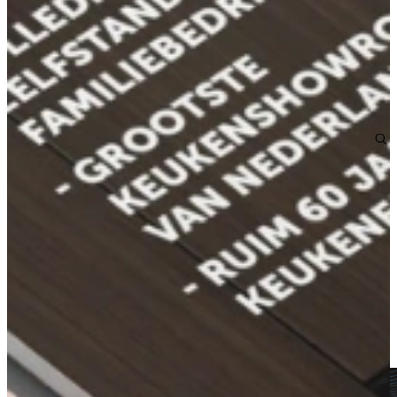
Direct leverbaar
Tri-Ply Sauspan met garde
Inductie Pannen
€ 59,-
Direct leverbaar
Aanbieding
Tri-Ply Steelpan 16 cm
Inductie Pannen
€ 49,-
Direct leverbaar
Aanbieding
Tri-Ply Wokpan voor Inductie – Drielaags Deluxe
Inductie Pannen
€ 89,-
Direct leverbaar
Kom langs en bekijk onze mega showrooms!