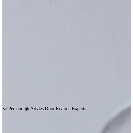
Inductie Pannen
Inductie kookplaten vereisen speciale inductie pannen. Gelukkig
hebben wij een breed assortiment aan inductie pannen. Zo kunt u
maximaal genieten van uw inductie kookplaat én uw favoriete
gerechten blijven maken.
Een greep uit onze collectie
Plan een afspraak
Bekijk producten
Persoonlijk Advies Door Ervaren Experts
Ontdek onze Inductie Pannen