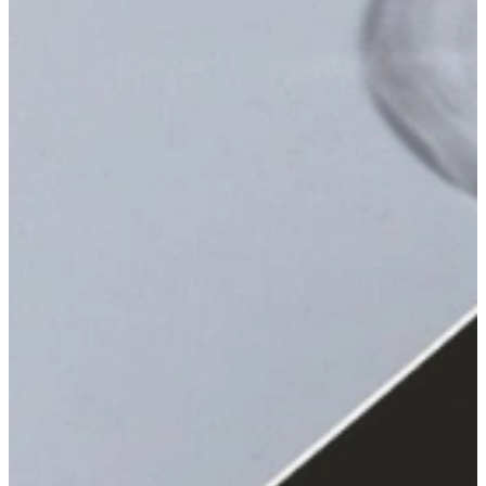
Aanbieding
Complete Tri Ply Pannenset, * Nu Met GRATIS
Professionele Messenset t.w.v. €129,00! *
Inductie Pannen
€ 533,-
Direct leverbaar
Aanbieding
Stoominzet voor Tri ply pannen – 20, 22 en 24 cm
Inductie Pannen
€ 40,-
Direct leverbaar
Aanbieding
Tri-Ply Hapjespan/Braadpan 24 cm
Inductie Pannen
€ 84,-
Direct leverbaar
Aanbieding
Tri-Ply Koekenpan 20 cm
Inductie Pannen