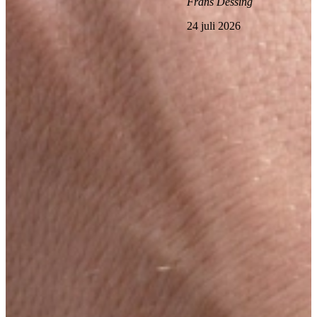
Frans Dessing
24 juli 2026
Bekijk alle reviews
Vraag nu ons Keuken Magazine aan, boordevol
inspiratie!
Boordevol inspiratie, landelijke keukens, trends en praktische tips
van Keukenwarenhuis.nl
Over de kracht van onze Keukenwarenhuis.nl Familie!
Iedere week kans op een gratis messenset!
Inclusief vele lezers aanbiedingen!