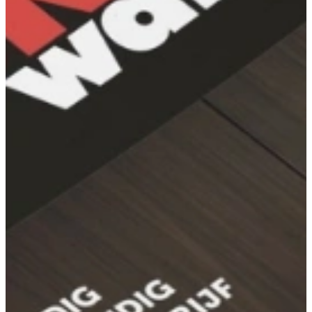
Aanbieding
Tri-Ply Kookpan 18 cm
Inductie Pannen
€ 69,-
Direct leverbaar
Aanbieding
Tri-Ply Kookpan 20 cm
Inductie Pannen
€ 74,-
Direct leverbaar
Aanbieding
Tri-Ply Kookpan 22 cm
Inductie Pannen
€ 84,-
Direct leverbaar
Tri-Ply Kookpan/Soeppan – 24 cm – 15 cm hoog
Inductie Pannen
€ 94,-