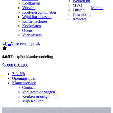
Werken bij
Koelkasten
MVO
Vriezers
Merken
Filialen
Koelvriescombinaties
Downloads
Wijnklimaatkasten
Reviews
Koffiemachines
Kookplaten
Ovens
Vaatwassers
Plan een afspraak
4.6/5
Trustpilot klantbeoordeling
088 0101200
Zakelijk
Openingstijden
Klantenservice
Contact
Veel gestelde vragen
Keuken montage hulp
Mijn Keuken