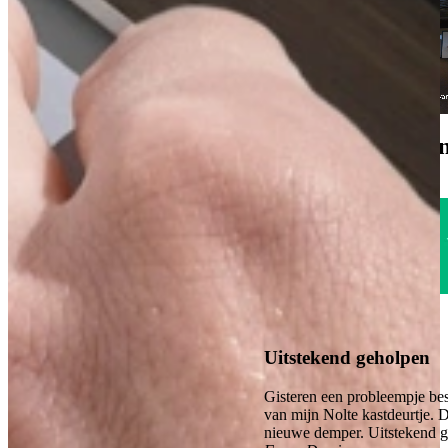
Een afspraak is altijd vrijblijvend. U krijgt het ontwerp en de offerte
mee naar huis! Rondleiding langs de keukens die aansluiten bij uw
wensen. Met uitgebreid advies van onze opgeleide keuken experts.
Afspraak maken
Bekijk producten
1785
klanten geven o
Uitstekend
4.6
Uitstekend geholpen
Gisteren een probleempje bes
van mijn Nolte kastdeurtje. 
nieuwe demper. Uitstekend 